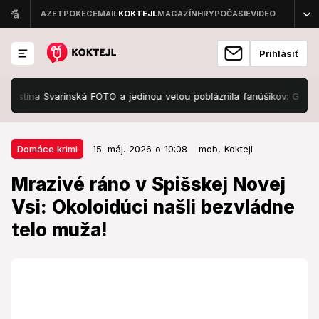
Prihlásiť
stína Svarinská FOTO a jedinou vetou pobláznila fanúšikov: Gratulácie 
15. máj. 2026 o 10:08
Domáce krimi
Domáce krimi
15. máj. 2026 o 10:08
mob,
Koktejl
Mrazivé ráno v Spišskej Novej Vsi:
Mrazivé ráno v Spišskej Novej
Okoloidúci našli bezvládne telo
Vsi: Okoloidúci našli bezvládne
muža!
telo muža!
Muž ležal na zemi a vedľa seba mal odloženú iba
igelitovú tašku.