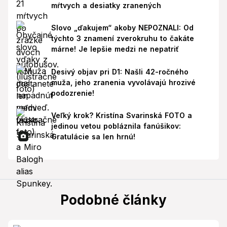
mŕtvych a desiatky zranených
Slovo „ďakujem“ akoby NEPOZNALI: Od
týchto 3 znamení zverokruhu to čakáte
márne! Je lepšie medzi ne nepatriť
Desivý objav pri D1: Našli 42-ročného
muža, jeho zranenia vyvolávajú hrozivé
podozrenie!
Veľký krok? Kristína Svarinská FOTO a
jedinou vetou pobláznila fanúšikov:
Gratulácie sa len hrnú!
Podobné články