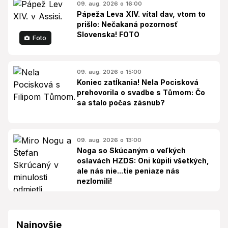
09. aug. 2026 o 16:00
Pápeža Leva XIV. vítal dav, vtom to
prišlo: Nečakaná pozornosť
Slovenska! FOTO
Foto
09. aug. 2026 o 15:00
Koniec zatĺkania! Nela Pocisková
prehovorila o svadbe s Tůmom: Čo
sa stalo počas zásnub?
09. aug. 2026 o 13:00
Noga so Skúcaným o veľkých
oslavách HZDS: Oni kúpili všetkých,
ale nás nie...tie peniaze nás
nezlomili!
Najnovšie