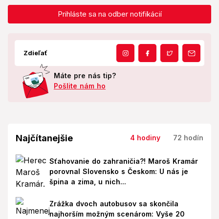
Prihláste sa na odber notifikácií
Zdieľať
Máte pre nás tip?
Pošlite nám ho
Najčítanejšie
4 hodiny
72 hodín
Sťahovanie do zahraničia?! Maroš Kramár
porovnal Slovensko s Českom: U nás je
špina a zima, u nich...
Zrážka dvoch autobusov sa skončila
najhorším možným scenárom: Vyše 20