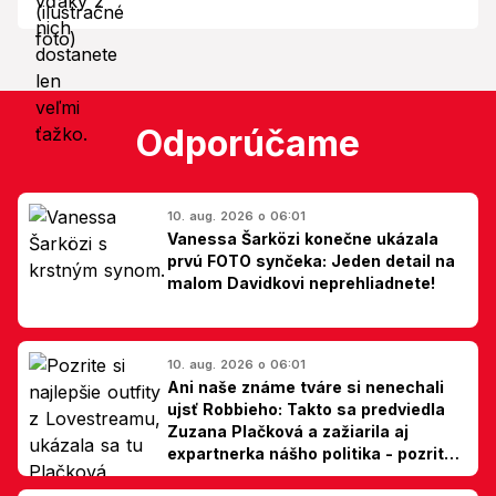
Odporúčame
10. aug. 2026 o 06:01
Vanessa Šarközi konečne ukázala
prvú FOTO synčeka: Jeden detail na
malom Davidkovi neprehliadnete!
10. aug. 2026 o 06:01
Ani naše známe tváre si nenechali
ujsť Robbieho: Takto sa predviedla
Zuzana Plačková a zažiarila aj
expartnerka nášho politika - pozrite
si TOP outfity z Lovestreamu