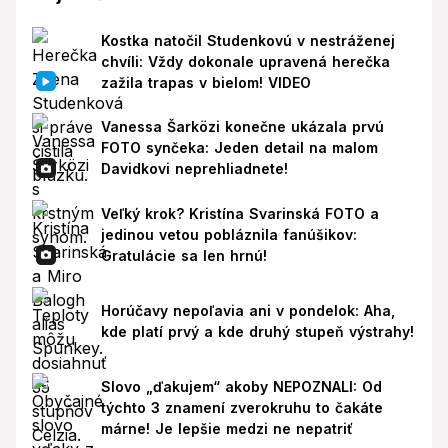
Kostka natočil Studenkovú v nestráženej
chvíli: Vždy dokonale upravená herečka
zažila trapas v bielom! VIDEO
Vanessa Šarközi konečne ukázala prvú
FOTO synčeka: Jeden detail na malom
Davidkovi neprehliadnete!
Veľký krok? Kristína Svarinská FOTO a
jedinou vetou pobláznila fanúšikov:
Gratulácie sa len hrnú!
Horúčavy nepoľavia ani v pondelok: Aha,
kde platí prvý a kde druhý stupeň výstrahy!
Slovo „ďakujem“ akoby NEPOZNALI: Od
týchto 3 znamení zverokruhu to čakáte
márne! Je lepšie medzi ne nepatriť