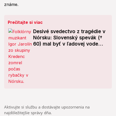
známe.
Prečítajte si viac
Desivé svedectvo z tragédie v
Nórsku: Slovenský spevák (†
60) mal byť v ľadovej vode
hodiny! Stalo sa mu TOTO
osudným?
Aktivujte si službu a dostávajte upozornenia na
najdôležitejšie správy dňa.