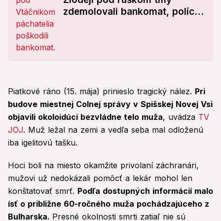
zdemolovali bankomat, polícia
rozbehla veľké pátranie
Piatkové ráno (15. mája) prinieslo tragický nález.
Pri
budove miestnej Colnej správy v Spišskej Novej Vsi
objavili okoloidúci bezvládne telo muža
, uvádza
TV
JOJ
. Muž ležal na zemi a vedľa seba mal odloženú
iba igelitovú tašku.
Hoci boli na miesto okamžite privolaní záchranári,
mužovi už nedokázali pomôcť a lekár mohol len
konštatovať smrť.
Podľa dostupných informácií malo
ísť o približne 60-ročného muža pochádzajúceho z
Bulharska.
Presné okolnosti smrti zatiaľ nie sú