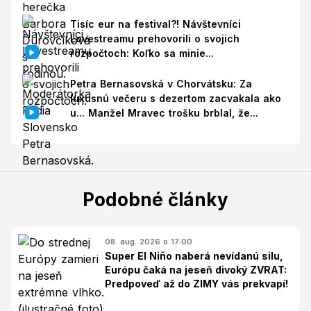
Tisíc eur na festival?! Návštevníci
Lovestreamu prehovorili o svojich
rozpočtoch: Koľko sa minie...
Petra Bernasovská v Chorvátsku: Za
luxusnú večeru s dezertom zacvakala ako
u... Manžel Mravec trošku brblal, že...
Podobné články
08. aug. 2026 o 17:00
Super El Niño naberá nevídanú silu,
Európu čaká na jeseň divoký ZVRAT:
Predpoveď až do ZIMY vás prekvapí!