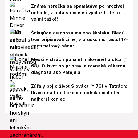
Známa herečka sa spamätáva po hrozivej
nehode, z auta sa museli vyplaziť: Je to
veľmi ťažké!
Šokujúca diagnóza malého školáka: Bledú
tvár pripisovali zime, v brušku mu rástol 17-
centimetrový nádor!
Messi v slzách po smrti milovaného otca (†
68): O život ho pripravila rovnaká zákerná
diagnóza ako Patejdla!
Zúfalý boj o život Slováka († 76) v Tatrách:
Dráma na turistickom chodníku mala ten
najhorší koniec!