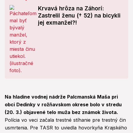
Krvavá hrôza na Záhorí:
Zastrelil ženu († 52) na bicykli
jej exmanžel?!
Na hladine vodnej nádrže Palcmanská Maša pri
obci Dedinky v rožňavskom okrese bolo v stredu
(20. 3.) objavené telo muža bez známok života.
Polícia vo veci začala trestné stíhanie pre trestný čin
usmrtenia. Pre TASR to uviedla hovorkyňa Krajského