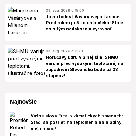
08. aug. 2026 o 15:00
Tajná bolesť Vášáryovej a Lasicu:
Pred rokmi prišli o chlapčeka! Stále
sa s tým nedokázala vyrovnať
08. aug. 2026 o 11:23
Horúčavy udrú v plnej sile: SHMÚ
varuje pred vysokými teplotami, na
západnom Slovensku bude až 33
stupňov!
Najnovšie
Vážne slová Fica o klimatických zmenách:
Stačí sa pozrieť na teplomer a na hladiny
našich vôd!