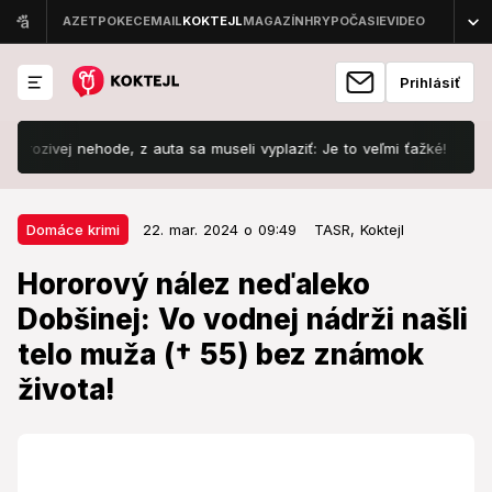
Prihlásiť
ej nehode, z auta sa museli vyplaziť: Je to veľmi ťažké!
Šokujúc
22. mar. 2024 o 09:49
Domáce krimi
Domáce krimi
22. mar. 2024 o 09:49
TASR,
Koktejl
Hororový nález neďaleko
Hororový nález neďaleko
Dobšinej: Vo vodnej nádrži našli
Dobšinej: Vo vodnej nádrži našli
telo muža († 55) bez známok
telo muža († 55) bez známok
života!
života!
Polícia vo veci začala trestné stíhanie pre trestný čin
usmrtenia.