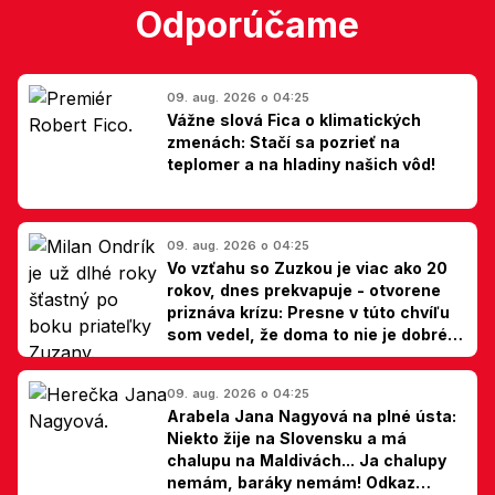
Odporúčame
09. aug. 2026 o 04:25
Vážne slová Fica o klimatických
zmenách: Stačí sa pozrieť na
teplomer a na hladiny našich vôd!
09. aug. 2026 o 04:25
Vo vzťahu so Zuzkou je viac ako 20
rokov, dnes prekvapuje - otvorene
priznáva krízu: Presne v túto chvíľu
som vedel, že doma to nie je dobré,
hovorí Milan Ondrík
09. aug. 2026 o 04:25
Arabela Jana Nagyová na plné ústa:
Niekto žije na Slovensku a má
chalupu na Maldivách... Ja chalupy
nemám, baráky nemám! Odkaz