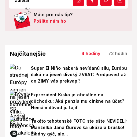
Zdieľať
Máte pre nás tip?
Pošlite nám ho
Najčítanejšie
4 hodiny
72 hodín
Super El Niño naberá nevídanú silu, Európu
čaká na jeseň divoký ZVRAT: Predpoveď až
do ZIMY vás prekvapí!
Exprezident Kiska je oficiálne na
dôchodku: Aká penzia mu cinkne na účet?
Nemám dôvod ju tajiť
Takéto tehotenské FOTO ste ešte NEVIDELI:
Manželka Jána Ďurovčíka ukázala bruško!
Žiadny gýč, ale...