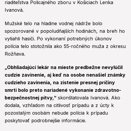
riaditeľstva Policajného zboru v Košiciach Lenka
Ivanová.
Mužské telo na hladine vodnej nádrže bolo
spozorované v popoludňajších hodinách, na breh ho
vytiahli hasiči. Po vykonaní potrebných úkonov
polícia telo stotožnila ako 55-ročného muža z okresu
Rožňava.
„Obhliadajúci lekár na mieste predbežne nevylúčil
cudzie zavinenie, aj keď na osobe nenašiel známky
cudzieho zavinenia, na zistenie presnej príčiny
smrti bolo preto nariadené vykonanie zdravotno-
bezpečnostnej pitvy,“
skonštatovala Ivanová. Ako
dodala, vzhľadom na citlivosť prípadu a z úcty k
pozostalým osobám nebude polícia k prípadu
poskytovať podrobnejšie informácie.