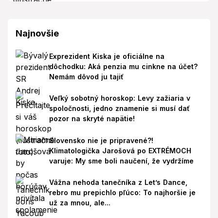
Najnovšie
Exprezident Kiska je oficiálne na
dôchodku: Aká penzia mu cinkne na účet?
Nemám dôvod ju tajiť
Veľký sobotný horoskop: Levy zažiaria v
spoločnosti, jedno znamenie si musí dať
pozor na skryté napätie!
Slovensko nie je pripravené?!
Klimatologička Jarošová po EXTRÉMOCH
varuje: My sme boli naučení, že vydržíme
Vážna nehoda tanečníka z Let’s Dance,
rebro mu prepichlo pľúco: To najhoršie je
už za mnou, ale...