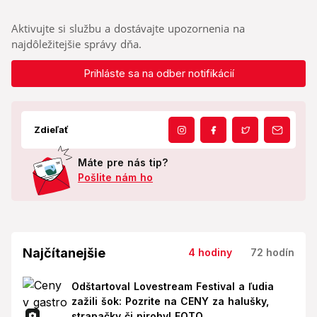
Aktivujte si službu a dostávajte upozornenia na
najdôležitejšie správy dňa.
Prihláste sa na odber notifikácií
Zdieľať
Máte pre nás tip?
Pošlite nám ho
Najčítanejšie
4 hodiny
72 hodín
Odštartoval Lovestream Festival a ľudia
zažili šok: Pozrite na CENY za halušky,
strapačky či pirohy! FOTO