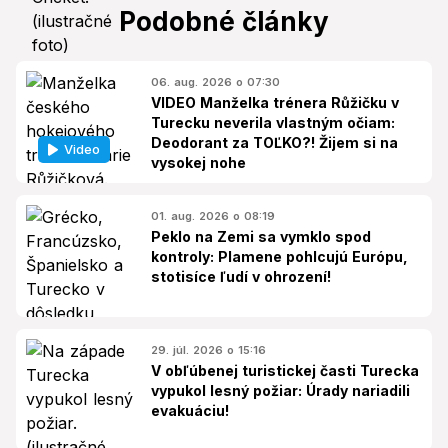
Podobné články
06. aug. 2026 o 07:30
VIDEO Manželka trénera Růžičku v
Turecku neverila vlastným očiam:
Deodorant za TOĽKO?! Žijem si na
Video
vysokej nohe
01. aug. 2026 o 08:19
Peklo na Zemi sa vymklo spod
kontroly: Plamene pohlcujú Európu,
stotisíce ľudí v ohrození!
29. júl. 2026 o 15:16
V obľúbenej turistickej časti Turecka
vypukol lesný požiar: Úrady nariadili
evakuáciu!