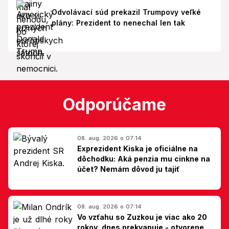
Odvolávací súd prekazil Trumpovy veľké
plány: Prezident to nenechal len tak
Odporúčame
08. aug. 2026 o 07:14
Exprezident Kiska je oficiálne na
dôchodku: Aká penzia mu cinkne na
účet? Nemám dôvod ju tajiť
08. aug. 2026 o 07:14
Vo vzťahu so Zuzkou je viac ako 20
rokov, dnes prekvapuje - otvorene