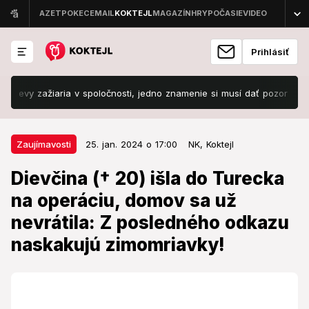
Prihlásiť
ažiaria v spoločnosti, jedno znamenie si musí dať pozor na skryté nap
25. jan. 2024 o 17:00
Zaujímavosti
Zaujímavosti
25. jan. 2024 o 17:00
NK,
Koktejl
Dievčina († 20) išla do Turecka na
Dievčina († 20) išla do Turecka
operáciu, domov sa už nevrátila: Z
na operáciu, domov sa už
posledného odkazu naskakujú
nevrátila: Z posledného odkazu
zimomriavky!
naskakujú zimomriavky!
Žena zomrela po bolestivej operácii na zníženie
hmotnosti.