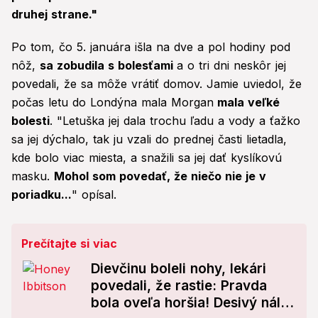
druhej strane."
Po tom, čo 5. januára išla na dve a pol hodiny pod
nôž,
sa zobudila s bolesťami
a o tri dni neskôr jej
povedali, že sa môže vrátiť domov. Jamie uviedol, že
počas letu do Londýna mala Morgan
mala veľké
bolesti
. "Letuška jej dala trochu ľadu a vody a ťažko
sa jej dýchalo, tak ju vzali do prednej časti lietadla,
kde bolo viac miesta, a snažili sa jej dať kyslíkovú
masku.
Mohol som povedať, že niečo nie je v
poriadku...
" opísal.
Prečítajte si viac
Dievčinu boleli nohy, lekári
povedali, že rastie: Pravda
bola oveľa horšia! Desivý nález