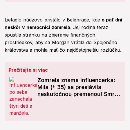
na mozgu
Lietadlo núdzovo pristálo v Belehrade, kde
o päť dní
neskôr v nemocnici zomrela
. Jej rodina teraz
spustila stránku na zbieranie finančných
prostriedkov, aby sa Morgan vrátila do Spojeného
kráľovstva a mohla mať čo najdôstojnejšiu rozlúčku.
Prečítajte si viac
Zomrela známa influencerka:
Mila († 35) sa preslávila
neskutočnou premenou! Smrť
plná záhad