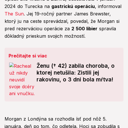
2024 do Turecka na
gastrickú operáciu
, informoval
The Sun
. Jej 19-ročný partner James Brewster,
ktorý ju na ceste sprevádzal, povedal, že Morgan si
pred rezerváciou operácie za
2 500 libier
spravila
dôkladný prieskum svojich možností.
Prečítajte si viac
Ženu († 42) zabila choroba, o
ktorej netušila: Zistili jej
rakovinu, o 3 dni bola mŕtva!
Morgan z Londýna sa rozhodla ísť pod nôž 5.
januára, deň po tom, čo odletela. Hoci sa zobudila s