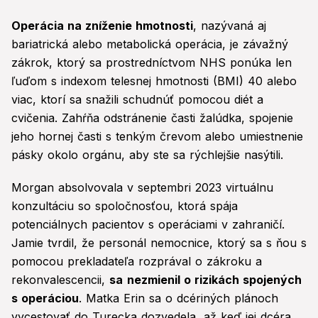
Operácia na zníženie hmotnosti
, nazývaná aj
bariatrická alebo metabolická operácia, je závažný
zákrok, ktorý sa prostredníctvom NHS ponúka len
ľuďom s indexom telesnej hmotnosti (BMI) 40 alebo
viac, ktorí sa snažili schudnúť pomocou diét a
cvičenia. Zahŕňa odstránenie časti žalúdka, spojenie
jeho hornej časti s tenkým črevom alebo umiestnenie
pásky okolo orgánu, aby ste sa rýchlejšie nasýtili.
Morgan absolvovala v septembri 2023 virtuálnu
konzultáciu so spoločnosťou, ktorá spája
potenciálnych pacientov s operáciami v zahraničí.
Jamie tvrdil, že personál nemocnice, ktorý sa s ňou s
pomocou prekladateľa rozprával o zákroku a
rekonvalescencii,
sa
nezmienil o rizikách spojených
s operáciou
. Matka Erin sa o dcériných plánoch
vycestovať do Turecka dozvedela, až keď jej dcéra