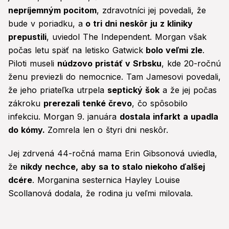
nepríjemným pocitom
, zdravotníci jej povedali, že
bude v poriadku, a
o tri dni neskôr ju z kliniky
prepustili
, uviedol The Independent. Morgan však
počas letu späť na letisko Gatwick
bolo veľmi zle
.
Piloti museli
núdzovo pristáť v Srbsku
, kde 20-ročnú
ženu previezli do nemocnice. Tam Jamesovi povedali,
že jeho priateľka utrpela
septický šok
a že jej počas
zákroku
prerezali tenké črevo
, čo spôsobilo
infekciu. Morgan 9. januára
dostala infarkt a upadla
do kómy.
Zomrela len o štyri dni neskôr.
Jej zdrvená 44-ročná mama Erin Gibsonová uviedla,
že
nikdy nechce, aby sa to stalo niekoho ďalšej
dcére
. Morganina sesternica Hayley Louise
Scollanová dodala, že rodina ju veľmi milovala.