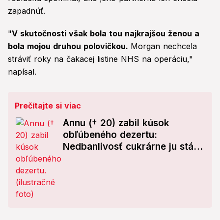
zapadnúť.
"
V skutočnosti však bola tou najkrajšou ženou a
bola mojou druhou polovičkou.
Morgan nechcela
stráviť roky na čakacej listine NHS na operáciu,"
napísal.
Prečítajte si viac
Annu († 20) zabil kúsok
obľúbeného dezertu:
Nedbanlivosť cukrárne ju stála
život!