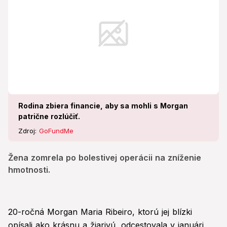
Rodina zbiera financie, aby sa mohli s Morgan
patrične rozlúčiť.
Zdroj:
GoFundMe
Žena zomrela po bolestivej operácii na zníženie
hmotnosti.
20-ročná Morgan Maria Ribeiro, ktorú jej blízki
opísali ako krásnu a žiarivú, odcestovala v januári