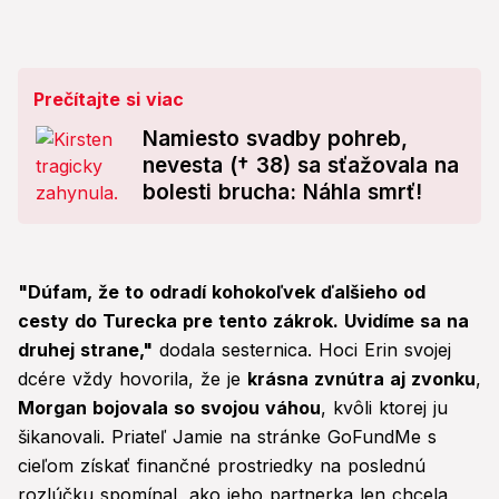
Prečítajte si viac
Namiesto svadby pohreb,
nevesta († 38) sa sťažovala na
bolesti brucha: Náhla smrť!
"Dúfam, že to odradí kohokoľvek ďalšieho od
cesty do Turecka pre tento zákrok. Uvidíme sa na
druhej strane,"
dodala sesternica. Hoci Erin svojej
dcére vždy hovorila, že je
krásna zvnútra aj zvonku
,
Morgan bojovala so svojou váhou
, kvôli ktorej ju
šikanovali. Priateľ Jamie na stránke GoFundMe s
cieľom získať finančné prostriedky na poslednú
rozlúčku spomínal, ako jeho partnerka len chcela