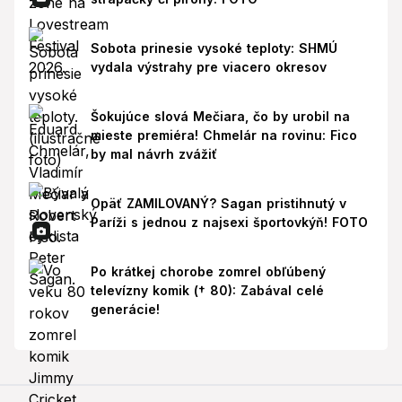
Sobota prinesie vysoké teploty: SHMÚ
vydala výstrahy pre viacero okresov
Šokujúce slová Mečiara, čo by urobil na
mieste premiéra! Chmelár na rovinu: Fico
by mal návrh zvážiť
Opäť ZAMILOVANÝ? Sagan pristihnutý v
Paríži s jednou z najsexi športovkýň! FOTO
Po krátkej chorobe zomrel obľúbený
televízny komik († 80): Zabával celé
generácie!