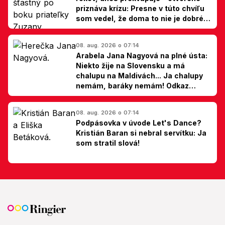
priznáva krízu: Presne v túto chvíľu
som vedel, že doma to nie je dobré,
hovorí Milan Ondrík
08. aug. 2026 o 07:14
Arabela Jana Nagyová na plné ústa:
Niekto žije na Slovensku a má
chalupu na Maldivách... Ja chalupy
nemám, baráky nemám! Odkaz
Slovákom
08. aug. 2026 o 07:14
Podpásovka v úvode Let's Dance?
Kristián Baran si nebral servítku: Ja
som stratil slová!