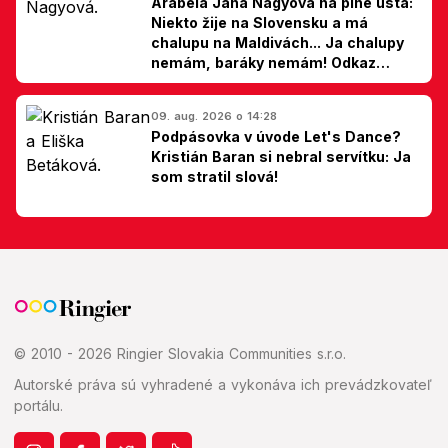
Arabela Jana Nagyová na plné ústa:
Niekto žije na Slovensku a má
chalupu na Maldivách... Ja chalupy
nemám, baráky nemám! Odkaz
Slovákom
09. aug. 2026 o 14:28
Podpásovka v úvode Let's Dance?
Kristián Baran si nebral servítku: Ja
som stratil slová!
© 2010 - 2026 Ringier Slovakia Communities s.r.o.
Autorské práva sú vyhradené a vykonáva ich prevádzkovateľ
portálu.