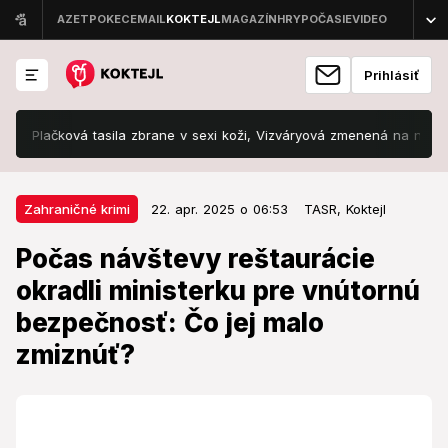
Prihlásiť
čková tasila zbrane v sexi koži, Vizváryová zmenená na nepoznanie!
22. apr. 2025 o 06:53
Zahraničné krimi
Zahraničné krimi
22. apr. 2025 o 06:53
TASR,
Koktejl
Počas návštevy reštaurácie
Počas návštevy reštaurácie
okradli ministerku pre vnútornú
okradli ministerku pre vnútornú
bezpečnosť: Čo jej malo zmiznúť?
bezpečnosť: Čo jej malo
Záležitosť ešte nie je uzatvorená.
zmiznúť?