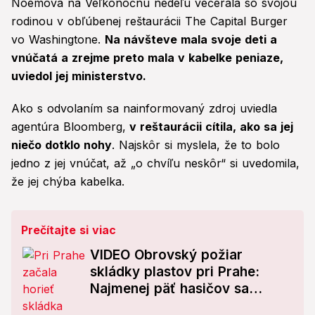
Noemová na Veľkonočnú nedeľu večerala so svojou
rodinou v obľúbenej reštaurácii The Capital Burger
vo Washingtone.
Na návšteve mala svoje deti a
vnúčatá a zrejme preto mala v kabelke peniaze,
uviedol jej ministerstvo.
Ako s odvolaním sa nainformovaný zdroj uviedla
agentúra Bloomberg,
v reštaurácii cítila, ako sa jej
niečo dotklo nohy
. Najskôr si myslela, že to bolo
jedno z jej vnúčat, až „o chvíľu neskôr“ si uvedomila,
že jej chýba kabelka.
Prečítajte si viac
VIDEO Obrovský požiar
skládky plastov pri Prahe:
Najmenej päť hasičov sa
zranilo!