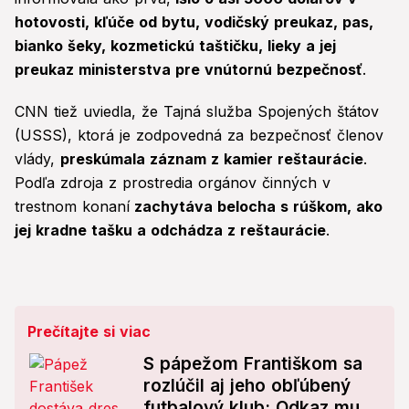
hotovosti, kľúče od bytu, vodičský preukaz, pas,
bianko šeky, kozmetickú taštičku, lieky a jej
preukaz ministerstva pre vnútornú bezpečnosť
.
CNN tiež uviedla, že Tajná služba Spojených štátov
(USSS), ktorá je zodpovedná za bezpečnosť členov
vlády,
preskúmala záznam z kamier reštaurácie
.
Podľa zdroja z prostredia orgánov činných v
trestnom konaní
zachytáva belocha s rúškom, ako
jej kradne tašku a odchádza z reštaurácie
.
Prečítajte si viac
S pápežom Františkom sa
rozlúčil aj jeho obľúbený
futbalový klub: Odkaz mu