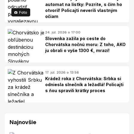
automat na lístky: Pozrite, s čím ho
otvoril! Policajti neverili vlastným
Foto
očiam
24. júl. 2026 o 17:00
Slovenka zažila po ceste do
Chorvátska nočnú moru: Z toho, AKO
ju obrali o vyše 1300 €, mrazí!
17. júl. 2026 o 13:56
Krádež roka z Chorvátska: Srbka si
odniesla slnečník a ležadlá! Policajti
s ňou spravili krátky proces
Najnovšie