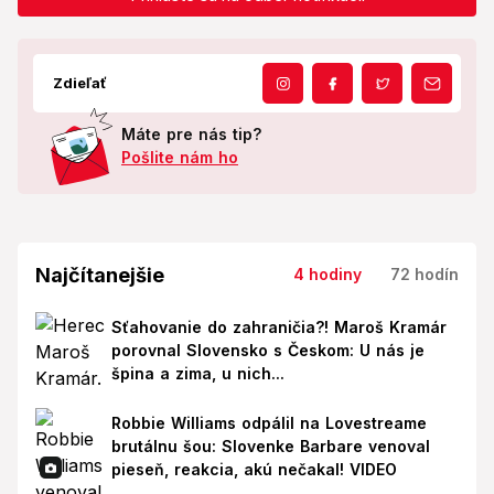
Zdieľať
Máte pre nás tip?
Pošlite nám ho
Najčítanejšie
4 hodiny
72 hodín
Sťahovanie do zahraničia?! Maroš Kramár
porovnal Slovensko s Českom: U nás je
špina a zima, u nich...
Robbie Williams odpálil na Lovestreame
brutálnu šou: Slovenke Barbare venoval
pieseň, reakcia, akú nečakal! VIDEO