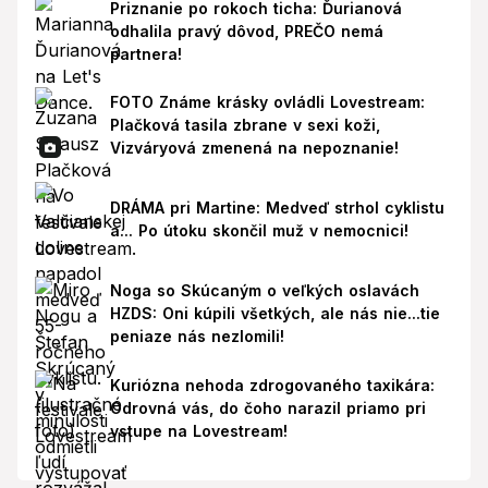
Priznanie po rokoch ticha: Ďurianová
odhalila pravý dôvod, PREČO nemá
partnera!
FOTO Známe krásky ovládli Lovestream:
Plačková tasila zbrane v sexi koži,
Vizváryová zmenená na nepoznanie!
DRÁMA pri Martine: Medveď strhol cyklistu
a... Po útoku skončil muž v nemocnici!
Noga so Skúcaným o veľkých oslavách
HZDS: Oni kúpili všetkých, ale nás nie...tie
peniaze nás nezlomili!
Kuriózna nehoda zdrogovaného taxikára:
Odrovná vás, do čoho narazil priamo pri
vstupe na Lovestream!