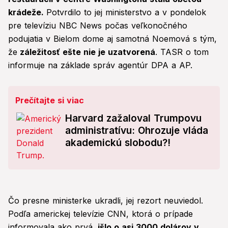
krádeže.
Potvrdilo to jej ministerstvo a v pondelok
pre televíziu NBC News počas veľkonočného
podujatia v Bielom dome aj samotná Noemová s tým,
že
záležitosť ešte nie je uzatvorená
. TASR o tom
informuje na základe správ agentúr DPA a AP.
Prečítajte si viac
Harvard zažaloval Trumpovu
administratívu: Ohrozuje vláda
akademickú slobodu?!
Čo presne ministerke ukradli, jej rezort neuviedol.
Podľa americkej televízie CNN, ktorá o prípade
informovala ako prvá,
išlo o asi 3000 dolárov v