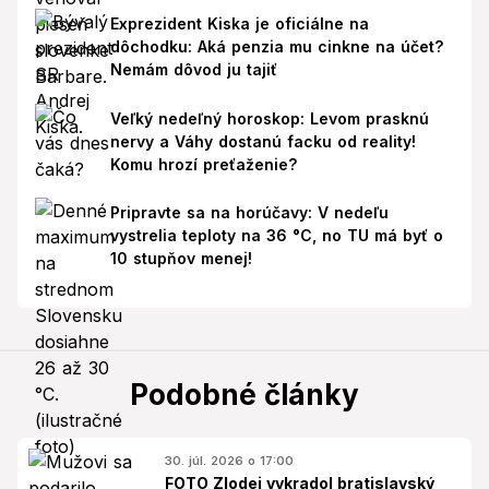
Exprezident Kiska je oficiálne na
dôchodku: Aká penzia mu cinkne na účet?
Nemám dôvod ju tajiť
Veľký nedeľný horoskop: Levom prasknú
nervy a Váhy dostanú facku od reality!
Komu hrozí preťaženie?
Pripravte sa na horúčavy: V nedeľu
vystrelia teploty na 36 °C, no TU má byť o
10 stupňov menej!
Podobné články
30. júl. 2026 o 17:00
FOTO Zlodej vykradol bratislavský