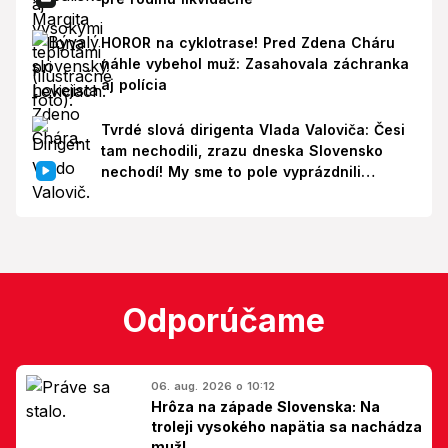
HOROR na cyklotrase! Pred Zdena Cháru
náhle vybehol muž: Zasahovala záchranka
aj polícia
Tvrdé slová dirigenta Vlada Valoviča: Česi
tam nechodili, zrazu dneska Slovensko
nechodí! My sme to pole vyprázdnili
zbytočne
Odporúčame
06. aug. 2026 o 10:12
Hrôza na západe Slovenska: Na
troleji vysokého napätia sa nachádza
muž!