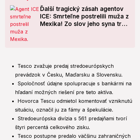
Ďalší tragický zásah agentov
ICE: Smrteľne postrelili muža z
Mexika! Zo slov jeho syna trhá
srdce
Tesco zvažuje predaj stredoeurópskych
prevádzok v Česku, Maďarsku a Slovensku.
Spoločnosť údajne spolupracuje s bankármi na
hľadaní možných riešení pre tieto aktíva.
Hovorca Tescu odmietol komentovať vzniknutú
situáciu, označil ju za fámy a špekulácie.
Stredoeurópska divízia s 561 predajňami tvorí
štyri percentá celkového zisku.
Tesco postupne predalo väčšinu zahraničných