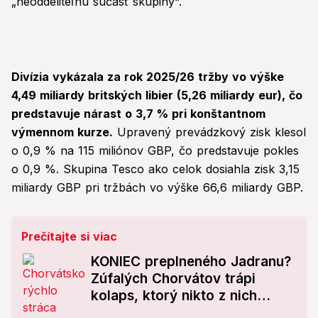
„neoddeliteľnú súčasť skupiny“.
Divízia vykázala za rok 2025/26 tržby vo výške
4,49 miliardy britských libier (5,26 miliardy eur), čo
predstavuje nárast o 3,7 % pri konštantnom
výmennom kurze.
Upravený prevádzkový zisk klesol
o 0,9 % na 115 miliónov GBP, čo predstavuje pokles
o 0,9 %. Skupina Tesco ako celok dosiahla zisk 3,15
miliardy GBP pri tržbách vo výške 66,6 miliardy GBP.
Prečítajte si viac
KONIEC preplneného Jadranu?
Zúfalých Chorvátov trápi
kolaps, ktorý nikto z nich
nečakal!