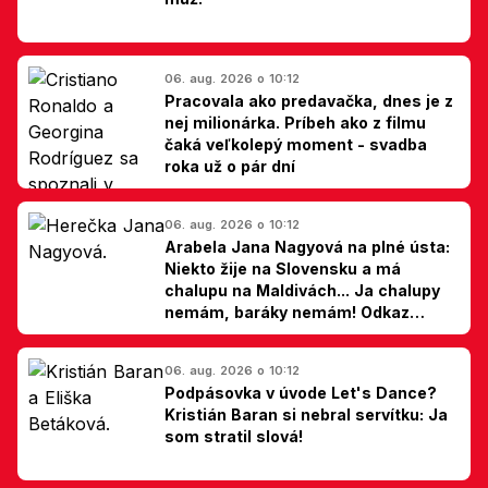
06. aug. 2026 o 10:12
Pracovala ako predavačka, dnes je z
nej milionárka. Príbeh ako z filmu
čaká veľkolepý moment - svadba
roka už o pár dní
06. aug. 2026 o 10:12
Arabela Jana Nagyová na plné ústa:
Niekto žije na Slovensku a má
chalupu na Maldivách... Ja chalupy
nemám, baráky nemám! Odkaz
Slovákom
06. aug. 2026 o 10:12
Podpásovka v úvode Let's Dance?
Kristián Baran si nebral servítku: Ja
som stratil slová!