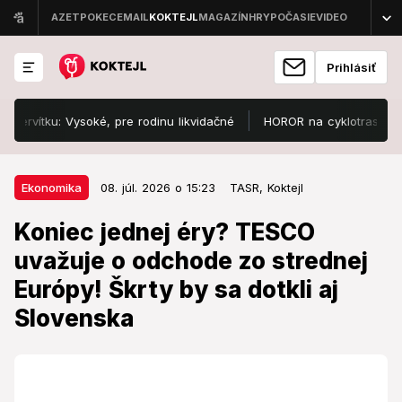
Prihlásiť
ítku: Vysoké, pre rodinu likvidačné
HOROR na cyklotrase! Pred Zd
08. júl. 2026 o 15:23
Ekonomika
Ekonomika
08. júl. 2026 o 15:23
TASR,
Koktejl
Koniec jednej éry? TESCO uvažuje
Koniec jednej éry? TESCO
o odchode zo strednej Európy!
uvažuje o odchode zo strednej
Škrty by sa dotkli aj Slovenska
Európy! Škrty by sa dotkli aj
Spoločnosť sa od roku 2015 zbavila takmer všetkých
Slovenska
svojich zahraničných aktív.