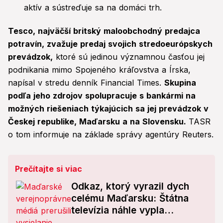
aktív a sústreďuje sa na domáci trh.
Tesco, najväčší britský maloobchodný predajca
potravín, zvažuje predaj svojich stredoeurópskych
prevádzok,
ktoré sú jedinou významnou časťou jej
podnikania mimo Spojeného kráľovstva a Írska,
napísal v stredu denník Financial Times.
Skupina
podľa jeho zdrojov spolupracuje s bankármi na
možných riešeniach týkajúcich sa jej prevádzok v
Českej republike, Maďarsku a na Slovensku.
TASR
o tom informuje na základe správy agentúry Reuters.
Prečítajte si viac
Odkaz, ktorý vyrazil dych
celému Maďarsku: Štátna
televízia náhle vypla
vysielanie: Ospravedlňujeme