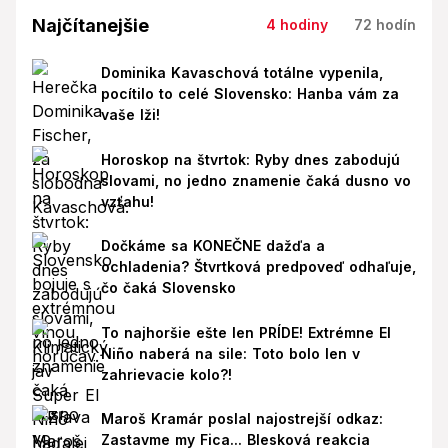
Najčítanejšie
4 hodiny
72 hodín
Dominika Kavaschová totálne vypenila,
pocítilo to celé Slovensko: Hanba vám za
vaše lži!
Horoskop na štvrtok: Ryby dnes zabodujú
slovami, no jedno znamenie čaká dusno vo
vzťahu!
Dočkáme sa KONEČNE dažďa a
ochladenia? Štvrtková predpoveď odhaľuje,
čo čaká Slovensko
To najhoršie ešte len PRÍDE! Extrémne El
Niño naberá na sile: Toto bolo len v
zahrievacie kolo?!
Maroš Kramár poslal najostrejší odkaz:
Zastavme my Fica... Blesková reakcia