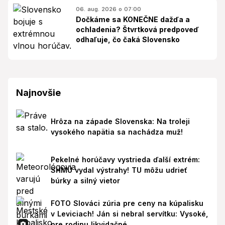
06. aug. 2026 o 07:00
Dočkáme sa KONEČNE dažďa a
ochladenia? Štvrtková predpoveď
odhaľuje, čo čaká Slovensko
Najnovšie
Hrôza na západe Slovenska: Na troleji
vysokého napätia sa nachádza muž!
Pekelné horúčavy vystrieda ďalší extrém:
SHMÚ vydal výstrahy! TU môžu udrieť
búrky a silný vietor
FOTO Slováci zúria pre ceny na kúpalisku
v Leviciach! Ján si nebral servítku: Vysoké,
pre rodinu likvidačné