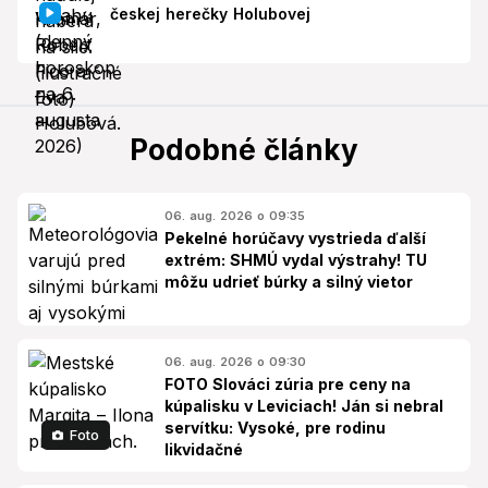
českej herečky Holubovej
Podobné články
06. aug. 2026 o 09:35
Pekelné horúčavy vystrieda ďalší
extrém: SHMÚ vydal výstrahy! TU
môžu udrieť búrky a silný vietor
06. aug. 2026 o 09:30
FOTO Slováci zúria pre ceny na
kúpalisku v Leviciach! Ján si nebral
servítku: Vysoké, pre rodinu
Foto
likvidačné