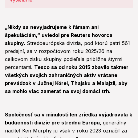
sa, že sme roky klamali!
„Nikdy sa nevyjadrujeme k fámam ani
špekuláciám,“ uviedol pre Reuters hovorca
skupiny.
Stredoeurópska divízia, pod ktorú patrí 561
predajní, sa v rozpočtovom roku 2025/26 na
celkovom zisku skupiny podieľala približne štyrmi
percentami.
Tesco sa od roku 2015 zbavilo takmer
všetkých svojich zahraničných aktív vrátane
prevádzok v Južnej Kórei, Thajsku a Malajzii, aby
sa mohlo viac zamerať na svoj domáci trh.
Spoločnosť sa v minulosti len zriedka vyjadrovala k
budúcnosti divízie pre strednú Európu,
generálny
riaditeľ Ken Murphy ju však v roku 2023 označil za