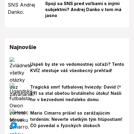
Spojí sa SNS pred voľbami s inými
subjektmi? Andrej Danko v tom má
jasno
Najnovšie
Uspeli by ste vo vedomostnej súťaži? Tento
KVÍZ otestuje váš všeobecný prehľad!
Tragická smrť futbalovej hviezdy: David (†
27) sa stal obeťou brutálneho útoku! Našli
ho v bezvedomí neďaleko domu
Mario Cimarro prišiel so zarážajúcim
tvrdením: Neverte všetkým tým hlúpostiam!
ČO povedal o fyzických útokoch