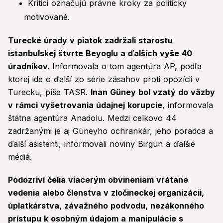
Kritici označujú právne kroky za politicky
motivované.
Turecké úrady v piatok zadržali starostu
istanbulskej štvrte Beyoglu a ďalších vyše 40
úradníkov.
Informovala o tom agentúra AP, podľa
ktorej ide o ďalší zo série zásahov proti opozícii v
Turecku, píše TASR.
Inan Güney bol vzatý do väzby
v rámci vyšetrovania údajnej korupcie
, informovala
štátna agentúra Anadolu. Medzi celkovo 44
zadržanými je aj Güneyho ochrankár, jeho poradca a
ďalší asistenti, informovali noviny Birgun a ďalšie
médiá.
Podozriví čelia viacerým obvineniam vrátane
vedenia alebo členstva v zločineckej organizácii,
úplatkárstva, závažného podvodu, nezákonného
prístupu k osobným údajom a manipulácie s