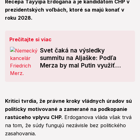
Recepa Tayyipa Erdogana a je kandidátom CHP v
prezidentských voľbách, ktoré sa majú konať v
roku 2028.
Prečítajte si viac
Svet čaká na výsledky
summitu na Aljaške: Podľa
Merza by mal Putin využiť
príležitosť a súhlasiť s
prímerím
Kritici tvrdia, že právne kroky vládnych úradov sú
politicky motivované a zamerané na podkopanie
rastúceho vplyvu CHP.
Erdoganova vláda však trvá
na tom, že súdy fungujú nezávisle bez politického
zasahovania.