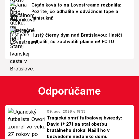
Cigániková to na Lovestreame rozbalila:
Pozrite, čo odhalila v odvážnom tope a
minisukni!
Hustý čierny dym nad Bratislavou: Hasiči
odhalili, čo zachvátili plamene! FOTO
Odporúčame
09. aug. 2026 o 18:33
Tragická smrť futbalovej hviezdy:
David († 27) sa stal obeťou
brutálneho útoku! Našli ho v
bezvedomí neďaleko domu