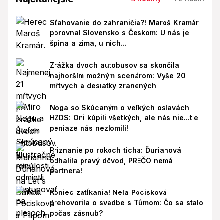
Sťahovanie do zahraničia?! Maroš Kramár
porovnal Slovensko s Českom: U nás je
špina a zima, u nich...
Zrážka dvoch autobusov sa skončila
najhorším možným scenárom: Vyše 20
mŕtvych a desiatky zranených
Noga so Skúcaným o veľkých oslavách
HZDS: Oni kúpili všetkých, ale nás nie...tie
peniaze nás nezlomili!
Priznanie po rokoch ticha: Ďurianová
odhalila pravý dôvod, PREČO nemá
partnera!
Koniec zatĺkania! Nela Pocisková
prehovorila o svadbe s Tůmom: Čo sa stalo
počas zásnub?