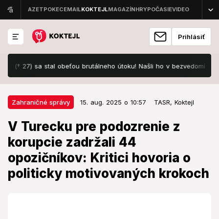
Prihlásiť
† 27) sa stal obeťou brutálneho útoku! Našli ho v bezvedomí neďaleko
15. aug. 2025 o 10:57
Zahraničné správy
Zahraničné správy
15. aug. 2025 o 10:57
TASR,
Koktejl
V Turecku pre podozrenie z
V Turecku pre podozrenie z
korupcie zadržali 44 opozičníkov:
korupcie zadržali 44
Kritici hovoria o politicky
opozičníkov: Kritici hovoria o
motivovaných krokoch
politicky motivovaných krokoch
V Istanbule prebiehali ďalšie zatýkania.