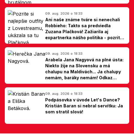
09. aug. 2026 o 18:33
Ani naše známe tváre si nenechali
Robbieho: Takto sa predviedla
Zuzana Plačková! Zažiarila aj
expartnerka nášho politika - pozrite
si TOP outfity z Lovestreamu
09. aug. 2026 o 18:33
Arabela Jana Nagyová na plné ústa:
Niekto žije na Slovensku a má
chalupu na Maldivách... Ja chalupy
nemám, baráky nemám! Odkaz
Slovákom
09. aug. 2026 o 18:33
Podpásovka v úvode Let's Dance?
Kristián Baran si nebral servítku: Ja
som stratil slová!