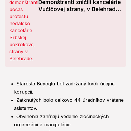
Demonštranti zničili kancelárie
Vučičovej strany, v Belehrade
polícia použila slzotvorný plyn
Starosta Beyoglu bol zadržaný kvôli údajnej
korupcii.
Zatknutých bolo celkovo 44 úradníkov vrátane
asistentov.
Obvinenia zahŕňajú vedenie zločineckých
organizácií a manipulácie.