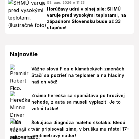
08. aug. 2026 o 11:23
Horúčavy udrú v plnej sile: SHMÚ
varuje pred vysokými teplotami, na
západnom Slovensku bude až 33
stupňov!
Najnovšie
Vážne slová Fica o klimatických zmenách:
Stačí sa pozrieť na teplomer a na hladiny
našich vôd!
Známa herečka sa spamätáva po hrozivej
nehode, z auta sa museli vyplaziť: Je to
veľmi ťažké!
Šokujúca diagnóza malého školáka: Bledú
tvár pripisovali zime, v brušku mu rástol 17-
centimetrový nádor!