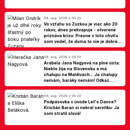
09. aug. 2026 o 05:23
Vo vzťahu so Zuzkou je viac ako 20
rokov, dnes prekvapuje - otvorene
priznáva krízu: Presne v túto chvíľu
som vedel, že doma to nie je dobré,
hovorí Milan Ondrík
09. aug. 2026 o 05:23
Arabela Jana Nagyová na plné ústa:
Niekto žije na Slovensku a má
chalupu na Maldivách... Ja chalupy
nemám, baráky nemám! Odkaz
Slovákom
09. aug. 2026 o 05:23
Podpásovka v úvode Let's Dance?
Kristián Baran si nebral servítku: Ja
som stratil slová!