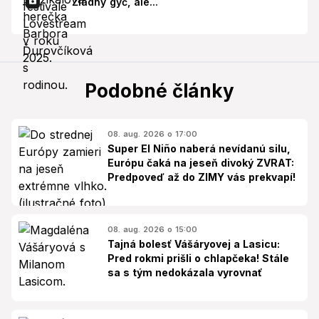
Žiadny gýč, ale...
Podobné články
08. aug. 2026 o 17:00
Super El Niño naberá nevídanú silu,
Európu čaká na jeseň divoký ZVRAT:
Predpoveď až do ZIMY vás prekvapí!
08. aug. 2026 o 15:00
Tajná bolesť Vášáryovej a Lasicu:
Pred rokmi prišli o chlapčeka! Stále
sa s tým nedokázala vyrovnať