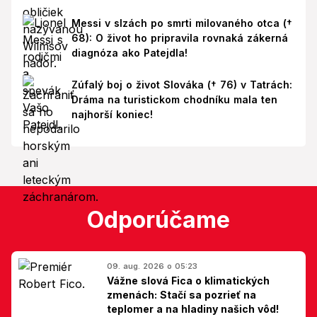
Messi v slzách po smrti milovaného otca (†
68): O život ho pripravila rovnaká zákerná
diagnóza ako Patejdla!
Zúfalý boj o život Slováka († 76) v Tatrách:
Dráma na turistickom chodníku mala ten
najhorší koniec!
Odporúčame
09. aug. 2026 o 05:23
Vážne slová Fica o klimatických
zmenách: Stačí sa pozrieť na
teplomer a na hladiny našich vôd!