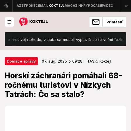
Prihlásiť
zivej nehode, z auta sa museli vyplaziť: Je to veľmi ťažké!
Šoku
07. aug. 2025 o 09:28
Domáce správy
Domáce správy
07. aug. 2025 o 09:28
TASR,
Koktejl
Horskí záchranári pomáhali 68-
Horskí záchranári pomáhali 68-
ročnému turistovi v Nízkych
ročnému turistovi v Nízkych
Tatrách: Čo sa stalo?
Tatrách: Čo sa stalo?
Turista sa nachádzal na žlto značenom turistickom
chodníku.