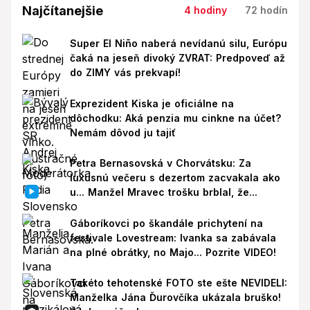
Najčítanejšie
4 hodiny
72 hodín
Super El Niño naberá nevídanú silu, Európu
čaká na jeseň divoký ZVRAT: Predpoveď až
do ZIMY vás prekvapí!
Exprezident Kiska je oficiálne na
dôchodku: Aká penzia mu cinkne na účet?
Nemám dôvod ju tajiť
Petra Bernasovská v Chorvátsku: Za
luxusnú večeru s dezertom zacvakala ako
u... Manžel Mravec trošku brblal, že...
Gáboríkovci po škandále prichytení na
festivale Lovestream: Ivanka sa zabávala
na plné obrátky, no Majo... Pozrite VIDEO!
Takéto tehotenské FOTO ste ešte NEVIDELI:
Manželka Jána Ďurovčíka ukázala bruško!