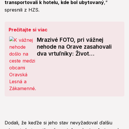
transportovali k hotelu, kde bol ubytovaný
,“
spresnili z HZS.
Prečítajte si viac
Mrazivé FOTO, pri vážnej
nehode na Orave zasahovali
dva vrtuľníky: Život
ohrozujúce poranenia!
Dodali, že keďže si jeho stav nevyžadoval ďalšiu