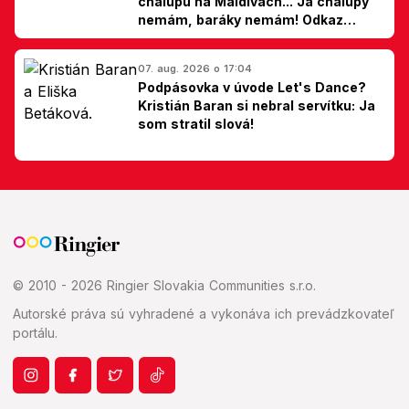
chalupu na Maldivách... Ja chalupy
nemám, baráky nemám! Odkaz
Slovákom
07. aug. 2026 o 17:04
Podpásovka v úvode Let's Dance?
Kristián Baran si nebral servítku: Ja
som stratil slová!
© 2010 - 2026 Ringier Slovakia Communities s.r.o.
Autorské práva sú vyhradené a vykonáva ich prevádzkovateľ
portálu.