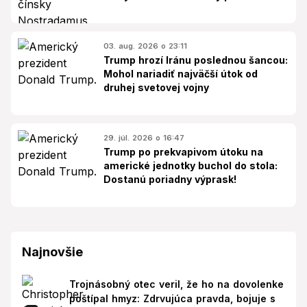
03. aug. 2026 o 23:11
Trump hrozí Iránu poslednou šancou:
Mohol nariadiť najväčší útok od
druhej svetovej vojny
29. júl. 2026 o 16:47
Trump po prekvapivom útoku na
americké jednotky buchol do stola:
Dostanú poriadny výprask!
Najnovšie
Trojnásobný otec veril, že ho na dovolenke
poštípal hmyz: Zdrvujúca pravda, bojuje s