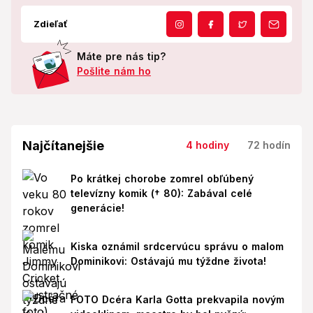
Zdieľať
Máte pre nás tip?
Pošlite nám ho
Najčítanejšie
4 hodiny
72 hodín
Po krátkej chorobe zomrel obľúbený
televízny komik († 80): Zabával celé
generácie!
Kiska oznámil srdcervúcu správu o malom
Dominikovi: Ostávajú mu týždne života!
FOTO Dcéra Karla Gotta prekvapila novým