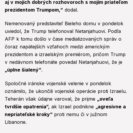
aj v mojich dobrých rozhovoroch s mojím priateľom
prezidentom Trumpom,“
dodal.
Nemenovaný predstaviteľ Bieleho domu v pondelok
uviedol, že Trump telefonoval Netanjahuovi. Podľa
AFP k tomu došlo v čase medializovaných správ o
čoraz napätejších vzťahoch medzi americkým
prezidentom a izraelským premiérom, pričom Trump
v nedávnom telefonáte povedal Netanjahuovi, že je
„úplne šialený“
.
Spoločné iránske vojenské velenie v pondelok
oznámilo, že ukončili vojenské operácie proti Izraelu.
Teherán však údajne varoval, že prijme
„oveľa
tvrdšie opatrenia“,
ak Izrael podnikne
„agresívne a
nepriateľské kroky“
proti nemu či v južnom
Libanone.