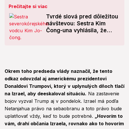
Prečítajte si viac
Tvrdé slová pred dôležitou
návštevou: Sestra Kim
Čong-una vyhlásila, že
status jadrovej mocnosti je
absolútne...
Okrem toho predseda vlády naznačil, že tento
odkaz odovzdal aj americkému prezidentovi
Donaldovi Trumpovi, ktorý v uplynulých dňoch tlačí
na Izrael, aby deeskaloval situáciu.
Na zastavenie
bojov vyzval Trump aj v pondelok. Izrael má podľa
Netanjahua právo na sebaobranu a toto právo bude
uplatňovať vždy, keď to bude potrebné.
„Hovorím to
vám, drahí občania Izraela, rovnako ako to hovorím