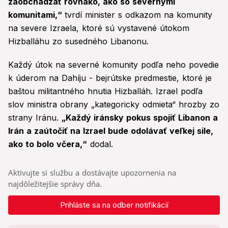
zaobchádzať rovnako, ako so severnými
komunitami,“
tvrdí minister s odkazom na komunity
na severe Izraela, ktoré sú vystavené útokom
Hizballáhu zo susedného Libanonu.
Každý útok na severné komunity podľa neho povedie
k úderom na Dahíju - bejrútske predmestie, ktoré je
baštou militantného hnutia Hizballáh. Izrael podľa
slov ministra obrany „kategoricky odmieta“ hrozby zo
strany Iránu.
„Každý iránsky pokus spojiť Libanon a
Irán a zaútočiť na Izrael bude odolávať veľkej sile,
ako to bolo včera,“
dodal.
Aktivujte si službu a dostávajte upozornenia na
najdôležitejšie správy dňa.
Prihláste sa na odber notifikácií