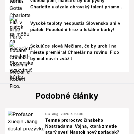
videoklipom, maestro by bol pyšný:
Charlotte ukázala obrovský talent priamo v
Paríži!
Vysoké teploty neopustia Slovensko ani v
piatok: Popoludní hrozia lokálne búrky!
Šokujúce slová Mečiara, čo by urobil na
mieste premiéra! Chmelár na rovinu: Fico
by mal návrh zvážiť
Podobné články
06. aug. 2026 o 19:00
Temné proroctvo čínskeho
Nostradama: Vojna, ktorá zmetie
starý svet! Nastolí nový poriadok?