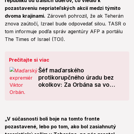
republiku od ďalších úderov, čo viedlo k
pozastaveniu nepriateľských akcií medzi týmito
dvoma krajinami.
Zároveň pohrozil, že ak Teherán
znova zaútočí, Izrael bude odpovedať silou. TASR o
tom informuje podľa správ agentúry AFP a portálu
The Times of Israel (TOI).
Prečítajte si viac
Šéf maďarského
protikorupčného úradu bez
okolkov: Za Orbána sa vo
veľkom kradlo z eurofondov?!
„V súčasnosti boli boje na tomto fronte
pozastavené, lebo po tom, ako bol zasiahnutý