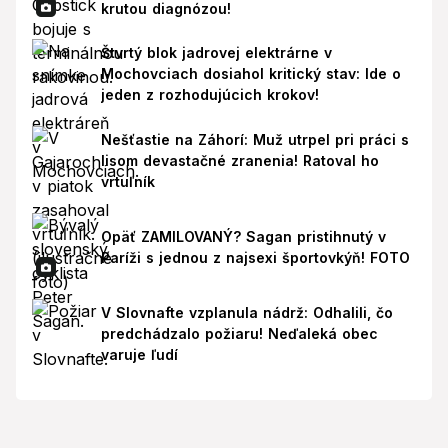
krutou diagnózou!
Štvrtý blok jadrovej elektrárne v
Mochovciach dosiahol kritický stav: Ide o
jeden z rozhodujúcich krokov!
Nešťastie na Záhorí: Muž utrpel pri práci s
lisom devastačné zranenia! Ratoval ho
vrtuľník
Opäť ZAMILOVANÝ? Sagan pristihnutý v
Paríži s jednou z najsexi športovkýň! FOTO
V Slovnafte vzplanula nádrž: Odhalili, čo
predchádzalo požiaru! Neďaleká obec
varuje ľudí