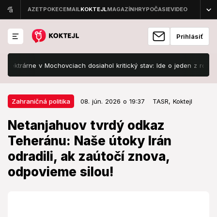
Prihlásiť
ktrárne v Mochovciach dosiahol kritický stav: Ide o jeden z rozhodujúci
08. jún. 2026 o 19:37
Zahraničná politika
Zahraničná politika
08. jún. 2026 o 19:37
TASR,
Koktejl
Netanjahuov tvrdý odkaz
Netanjahuov tvrdý odkaz
Teheránu: Naše útoky Irán
Teheránu: Naše útoky Irán
odradili, ak zaútočí znova,
odradili, ak zaútočí znova,
odpovieme silou!
odpovieme silou!
Trump tlačí na prímerie, Netanjahu trvá na práve na
sebaobranu.