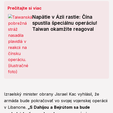
Prečítajte si viac
Napätie v Ázii rastie: Čína
spustila špeciálnu operáciu!
Taiwan okamžite reagoval
Izraelský minister obrany Jisrael Kac vyhlásil, že
armáda bude pokračovať vo svojej vojenskej operácii
v Libanone.
„S Dahíjou a Bejrútom sa bude