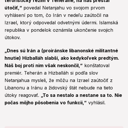
teroristický režim v Teheráne, na nás prestal
útočiť,“
povedal Netanjahu vo svojom prvom
vyhlásení po tom, čo Irán v nedeľu zaútočil na
Izrael, ktorý odpovedal odvetnými údermi. Islamská
republika v pondelok oznámila ukončenie svojich
útokov.
„Dnes sú Irán a (proiránske libanonské militantné
hnutie) Hizballáh slabší, ako kedykoľvek predtým.
Náš boj proti nim však neskončil,“
konštatoval
premiér. Teherán a Hizballáh si podľa slov
Netanjahua mysleli, že môžu na Izrael zaútočiť z
Libanonu a Iránu a židovský štát nebude na tieto
útoky reagovať.
„To sa nestalo a nestane sa to. Nie
počas môjho pôsobenia vo funkcii,“
vyhlásil.