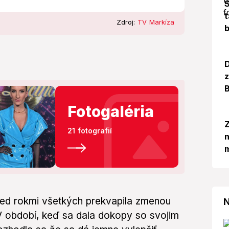
S
t
Zdroj:
TV Markíza
b
D
z
B
Fotogaléria
Z
21 fotografií
m
ed rokmi všetkých prekvapila zmenou
N
 V období, keď sa dala dokopy so svojim