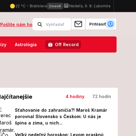
Prihlásiť
?
Pošlite nám ho
očka pre tieto tri znamenia: Získajú, čo im právom patrí, no pozor n
ízy
Astrológia
Off Record
ajčítanejšie
4 hodiny
72 hodín
Sťahovanie do zahraničia?! Maroš Kramár
porovnal Slovensko s Českom: U nás je
špina a zima, u nich...
Veľký nedeľný horoskop: Levom prasknú