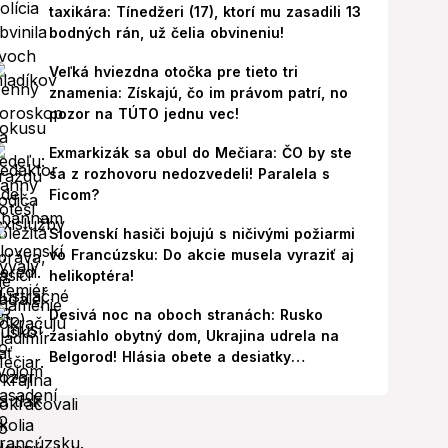
taxikára: Tínedžeri (17), ktorí mu zasadili 13
bodných rán, už čelia obvineniu!
Veľká hviezdna otočka pre tieto tri
znamenia: Získajú, čo im právom patrí, no
pozor na TÚTO jednu vec!
Exmarkizák sa obul do Mečiara: ČO by ste
sa z rozhovoru nedozvedeli! Paralela s
Ficom?
Slovenskí hasiči bojujú s ničivými požiarmi
vo Francúzsku: Do akcie musela vyraziť aj
helikoptéra!
Desivá noc na oboch stranách: Rusko
zasiahlo obytný dom, Ukrajina udrela na
Belgorod! Hlásia obete a desiatky
zranených