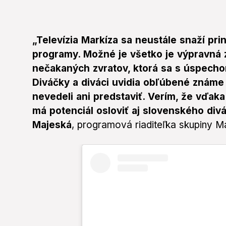
„Televízia Markíza sa neustále snaží pr
programy. Možné je všetko je výpravná 
nečakaných zvratov, ktorá sa s úspechom
Diváčky a diváci uvidia obľúbené známe t
nevedeli ani predstaviť. Verím, že vďaka 
má potenciál osloviť aj slovenského div
Majeská
, programová riaditeľka skupiny Ma