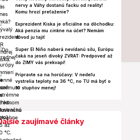
nervy a Váhy dostanú facku od reality!
Komu hrozí preťaženie?
Exprezident Kiska je oficiálne na dôchodku:
Aká penzia mu cinkne na účet? Nemám
dôvod ju tajiť
Super El Niño naberá nevídanú silu, Európu
čaká na jeseň divoký ZVRAT: Predpoveď až
do ZIMY vás prekvapí!
Pripravte sa na horúčavy: V nedeľu
vystrelia teploty na 36 °C, no TU má byť o
10 stupňov menej!
Ďalšie zaujímavé články