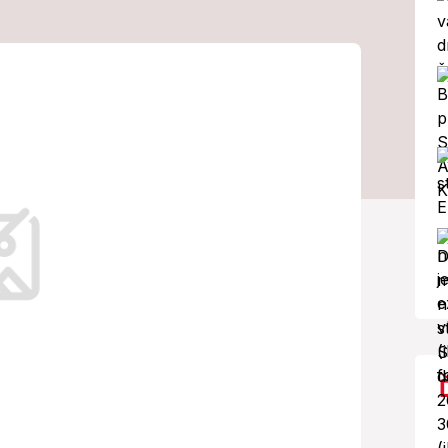
ová so zubami?
da vonku!