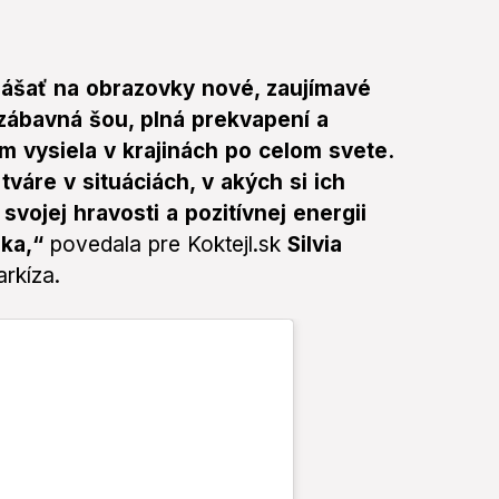
inášať na obrazovky nové, zaujímavé
zábavná šou, plná prekvapení a
 vysiela v krajinách po celom svete.
váre v situáciách, v akých si ich
svojej hravosti a pozitívnej energii
áka,“
povedala pre Koktejl.sk
Silvia
rkíza.