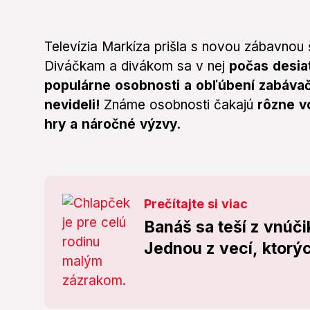
Televízia Markíza prišla s novou zábavno
Diváčkam a divákom sa v nej
počas desia
populárne osobnosti a obľúbení zabávači
nevideli!
Známe osobnosti čakajú
rôzne v
hry a náročné výzvy.
Prečítajte si viac
Banáš sa teší z vnúči
Jednou z vecí, ktorých