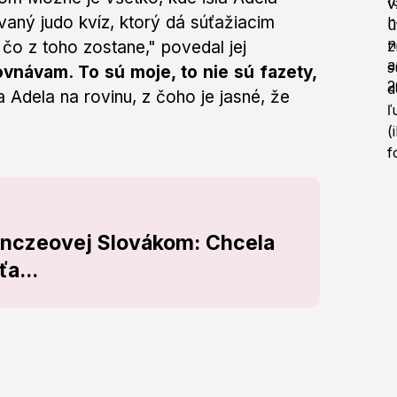
zvaný judo kvíz, ktorý dá súťažiacim
čo z toho zostane," povedal jej
ovnávam. To sú moje, to nie sú fazety,
la Adela na rovinu, z čoho je jasné, že
inczeovej Slovákom: Chcela
a...