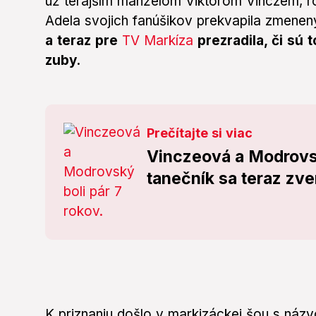
už terajším manželom Viktorom Vinczem, ro
Adela svojich fanúšikov prekvapila zmen
a teraz pre
TV Markíza
prezradila, či sú t
zuby.
Prečítajte si viac
Vinczeová a Modrovsk
tanečník sa teraz zveri
K priznaniu došlo v markizáckej šou s náz