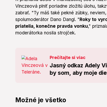
Vinczeová plniť poriadne zložitú úlohu, tak
zabrať. "Ty máš také pekné zúbky, neviem, 
spolumoderátor Dano Dangl. "
Roky to vyr
priatelia, konečne pravda vonku
," prizna
moderátorka nosila strojček.
Prečítajte si viac
Jasný odkaz Adely V
by som, aby moje dieť
Možné je všetko