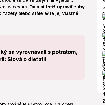
zhodla sa že sa dá jemne vylepšiť.
eným úsmevom.
Dala si totiž upraviť zuby
o fazety alebo stále ešte jej vlastné
ý sa vyrovnávali s potratom,
l: Slová o dieťati!
vom Možné je všetko, kde išla Adela