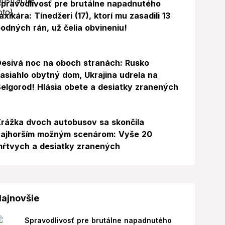
pravodlivosť pre brutálne napadnutého
axikára: Tínedžeri (17), ktorí mu zasadili 13
odných rán, už čelia obvineniu!
esivá noc na oboch stranách: Rusko
asiahlo obytný dom, Ukrajina udrela na
elgorod! Hlásia obete a desiatky zranených
rážka dvoch autobusov sa skončila
najhorším možným scenárom: Vyše 20
ŕtvych a desiatky zranených
ajnovšie
Spravodlivosť pre brutálne napadnutého