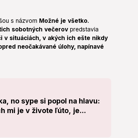
u šou s názvom
Možné je všetko
.
tich sobotných večerov
predstavia
 v situáciách, v akých ich ešte nikdy
opred neočakávané úlohy, napínavé
ka, no sype si popol na hlavu:
 mi je v živote ľúto, je...