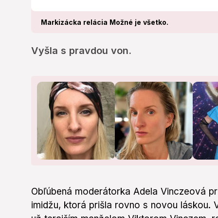
Markizácka relácia Možné je všetko.
Vyšla s pravdou von.
Obľúbená moderátorka Adela Vinczeová pr
imidžu, ktorá prišla rovno s novou láskou.