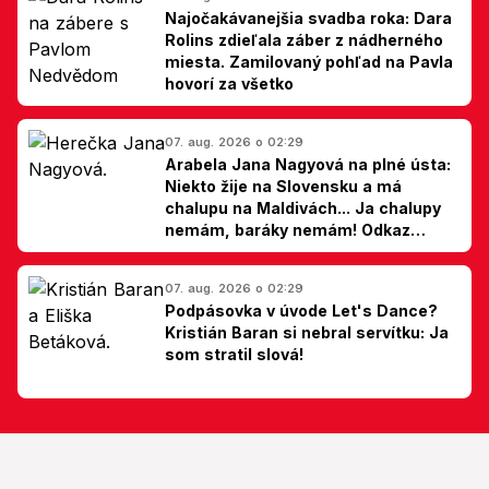
Najočakávanejšia svadba roka: Dara
Rolins zdieľala záber z nádherného
miesta. Zamilovaný pohľad na Pavla
hovorí za všetko
07. aug. 2026 o 02:29
Arabela Jana Nagyová na plné ústa:
Niekto žije na Slovensku a má
chalupu na Maldivách... Ja chalupy
nemám, baráky nemám! Odkaz
Slovákom
07. aug. 2026 o 02:29
Podpásovka v úvode Let's Dance?
Kristián Baran si nebral servítku: Ja
som stratil slová!