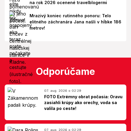
na rok 2026 ocenené travelblogermi
Mrazivý koniec rutinného ponoru: Telo
elitného záchranára Jana našli v hĺbke 186
metrov!
Odporúčame
07. aug. 2026 o 02:29
FOTO Extrémny obrat počasia: Oravu
zasiahli krúpy ako orechy, voda sa
valila po ceste!
07. aug. 2026 o 02:29