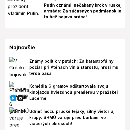
Putin oznámil nečakaný krok v ruskej
armáde: Za súčasných podmienok je
to tiež bojová práca!
Najnovšie
Známy politik v putách: Za katastrofálny
požiar pri Aténach vinia starostu, hrozí mu
tvrdá basa
Komédia 6 gramov odštartovala svoju
kinojazdu hviezdnou premiérou v pražskej
Lucerne!
Udrieť môžu prudké lejaky, silný vietor aj
krúpy: SHMÚ varuje pred búrkami vo
viacerých okresoch!