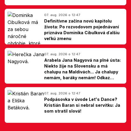
07. aug. 2026 o 12:47
Definitívne začína novú kapitolu
života: Po rozvodovom pojednávaní
priznáva Dominika Cibulková ďalšiu
veľkú zmenu
07. aug. 2026 o 12:47
Arabela Jana Nagyová na plné ústa:
Niekto žije na Slovensku a má
chalupu na Maldivách... Ja chalupy
nemám, baráky nemám! Odkaz
Slovákom
07. aug. 2026 o 12:47
Podpásovka v úvode Let's Dance?
Kristián Baran si nebral servítku: Ja
som stratil slová!