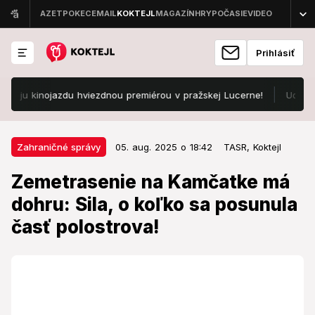
Prihlásiť
u kinojazdu hviezdnou premiérou v pražskej Lucerne!
Udrieť môžu
05. aug. 2025 o 18:42
Zahraničné správy
Zahraničné správy
05. aug. 2025 o 18:42
TASR,
Koktejl
Zemetrasenie na Kamčatke má
Zemetrasenie na Kamčatke má
dohru: Sila, o koľko sa posunula
dohru: Sila, o koľko sa posunula
časť polostrova!
časť polostrova!
Minulotýždňové zemetrasenie na Kamčatke bolo
najsilnejšie od roku 1952.