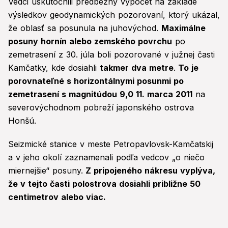
Vedci uskutočnili predbežný výpočet na základe
výsledkov geodynamických pozorovaní, ktorý ukázal,
že oblasť sa posunula na juhovýchod.
Maximálne
posuny hornín alebo zemského povrchu
po
zemetrasení z 30. júla boli pozorované v južnej časti
Kamčatky, kde dosiahli
takmer dva metre
.
To je
porovnateľné s horizontálnymi posunmi po
zemetrasení s magnitúdou 9,0 11. marca 2011
na
severovýchodnom pobreží japonského ostrova
Honšú.
Seizmické stanice v meste Petropavlovsk-Kamčatskij
a v jeho okolí zaznamenali podľa vedcov „o niečo
miernejšie“ posuny.
Z pripojeného nákresu vyplýva,
že v tejto časti polostrova dosiahli približne 50
centimetrov alebo viac.