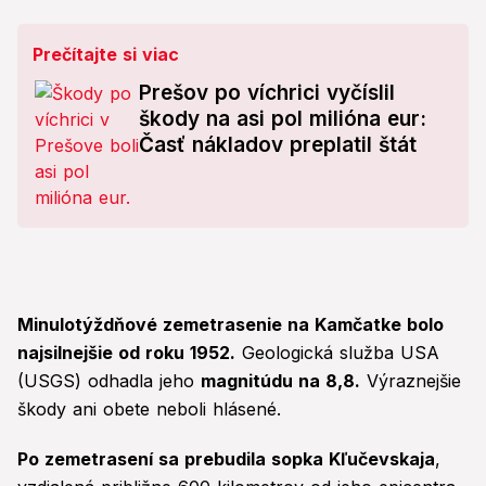
Prečítajte si viac
Prešov po víchrici vyčíslil
škody na asi pol milióna eur:
Časť nákladov preplatil štát
Minulotýždňové zemetrasenie na Kamčatke bolo
najsilnejšie od roku 1952.
Geologická služba USA
(USGS) odhadla jeho
magnitúdu na 8,8.
Výraznejšie
škody ani obete neboli hlásené.
Po zemetrasení sa prebudila sopka Kľučevskaja
,