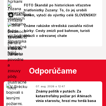
FOTO Škandál po historickom víťazstve
triatlonistky Zuzany: To, čo jej urobili
potom, vytočí do vývrtky celé SLOVENSKO!
Známe rakúske strediská zasiahla ničivé
búrky: Cesty zmizli pod bahnom, turisti
uviazli v odrezanej chate
Odporúčame
07. aug. 2026 o 12:47
Známy politik v putách: Za
katastrofálny požiar pri Aténach
vinia starostu, hrozí mu tvrdá basa