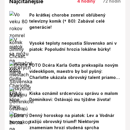
Najčítanejšie
4 hodiny
72 hodín
Po krátkej chorobe zomrel obľúbený
televízny komik († 80): Zabával celé
generácie!
Vysoké teploty neopustia Slovensko ani v
piatok: Popoludní hrozia lokálne búrky!
FOTO Dcéra Karla Gotta prekvapila novým
videoklipom, maestro by bol pyšný:
Charlotte ukázala obrovský talent priamo v
Paríži!
Kiska oznámil srdcervúcu správu o malom
Dominikovi: Ostávajú mu týždne života!
Denný horoskop na piatok: Lev a Vodnár
zažijú obrovský triumf! Niektorým
znameniam hrozí studená sprcha