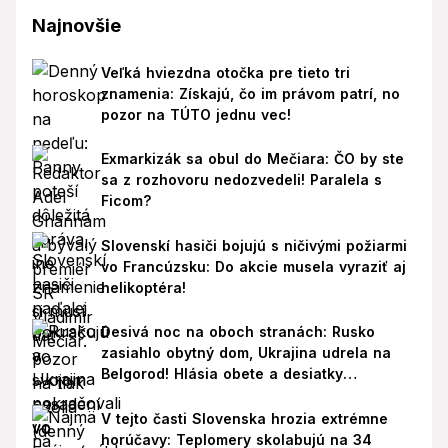
Najnovšie
Veľká hviezdna otočka pre tieto tri
znamenia: Získajú, čo im právom patrí, no
pozor na TÚTO jednu vec!
Exmarkizák sa obul do Mečiara: ČO by ste
sa z rozhovoru nedozvedeli! Paralela s
Ficom?
Slovenskí hasiči bojujú s ničivými požiarmi
vo Francúzsku: Do akcie musela vyraziť aj
helikoptéra!
Desivá noc na oboch stranách: Rusko
zasiahlo obytný dom, Ukrajina udrela na
Belgorod! Hlásia obete a desiatky
zranených
V tejto časti Slovenska hrozia extrémne
horúčavy: Teplomery skolabujú na 34