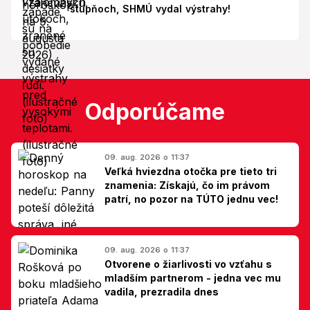
stupňoch, SHMÚ vydal výstrahy!
Odporúčame
09. aug. 2026 o 11:37
Veľká hviezdna otočka pre tieto tri
znamenia: Získajú, čo im právom
patrí, no pozor na TÚTO jednu vec!
09. aug. 2026 o 11:37
Otvorene o žiarlivosti vo vzťahu s
mladším partnerom - jedna vec mu
vadila, prezradila dnes