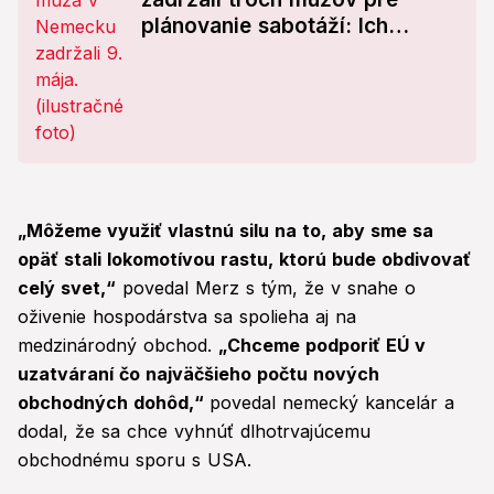
plánovanie sabotáží: Ich
národnosť vás zaskočí
„Môžeme využiť vlastnú silu na to, aby sme sa
opäť stali lokomotívou rastu, ktorú bude obdivovať
celý svet,“
povedal Merz s tým, že v snahe o
oživenie hospodárstva sa spolieha aj na
medzinárodný obchod.
„Chceme podporiť EÚ v
uzatváraní čo najväčšieho počtu nových
obchodných dohôd,“
povedal nemecký kancelár a
dodal, že sa chce vyhnúť dlhotrvajúcemu
obchodnému sporu s USA.