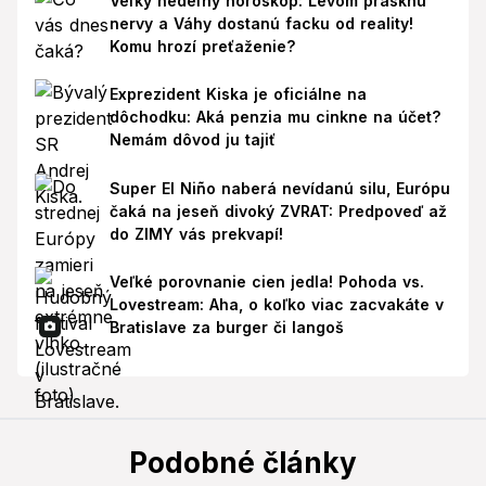
Veľký nedeľný horoskop: Levom prasknú
nervy a Váhy dostanú facku od reality!
Komu hrozí preťaženie?
Exprezident Kiska je oficiálne na
dôchodku: Aká penzia mu cinkne na účet?
Nemám dôvod ju tajiť
Super El Niño naberá nevídanú silu, Európu
čaká na jeseň divoký ZVRAT: Predpoveď až
do ZIMY vás prekvapí!
Veľké porovnanie cien jedla! Pohoda vs.
Lovestream: Aha, o koľko viac zacvakáte v
Bratislave za burger či langoš
Podobné články