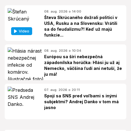
08. aug. 2026 o 14:00
Števa Skrúcaného dožrali politici v
USA, Rusku a na Slovensku: Vrátili
sa do feudalizmu?! Keď už majú
Video
funkcie...
08. aug. 2026 o 10:04
Európou sa šíri nebezpečná
západonílska horúčka: Hlási ju už aj
Nemecko, väčšina ľudí ani netuší, že
ju má!
07. aug. 2026 o 20:11
Spojí sa SNS pred voľbami s inými
subjektmi? Andrej Danko v tom má
jasno