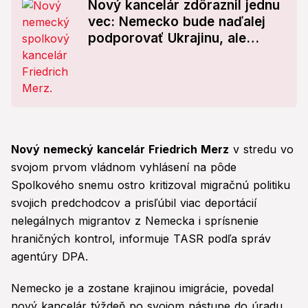
Nový kancelár zdôraznil jednu
vec: Nemecko bude naďalej
podporovať Ukrajinu, ale
týmto sa nestane!
Nový nemecký kancelár Friedrich Merz
v stredu vo
svojom prvom vládnom vyhlásení na pôde
Spolkového snemu ostro kritizoval migračnú politiku
svojich predchodcov a prisľúbil viac deportácií
nelegálnych migrantov z Nemecka i sprísnenie
hraničných kontrol, informuje TASR podľa správ
agentúry DPA.
Nemecko je a zostane krajinou imigrácie, povedal
nový kancelár týždeň po svojom nástupe do úradu.