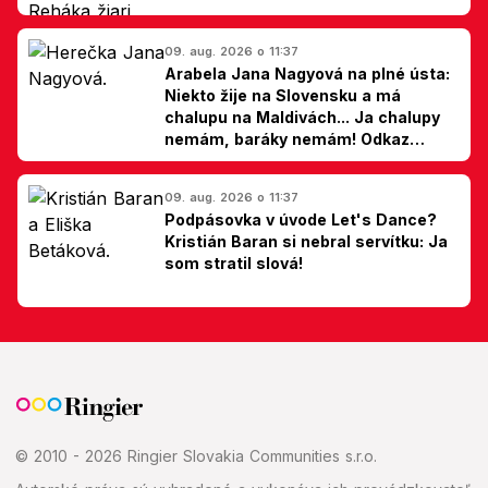
09. aug. 2026 o 11:37
Arabela Jana Nagyová na plné ústa:
Niekto žije na Slovensku a má
chalupu na Maldivách... Ja chalupy
nemám, baráky nemám! Odkaz
Slovákom
09. aug. 2026 o 11:37
Podpásovka v úvode Let's Dance?
Kristián Baran si nebral servítku: Ja
som stratil slová!
© 2010 - 2026 Ringier Slovakia Communities s.r.o.