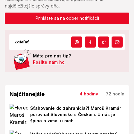
najdôležitejšie správy dňa.
Prihláste sa na odber notifikácií
Zdieľať
Máte pre nás tip?
Pošlite nám ho
Najčítanejšie
4 hodiny
72 hodín
Sťahovanie do zahraničia?! Maroš Kramár
porovnal Slovensko s Českom: U nás je
špina a zima, u nich...