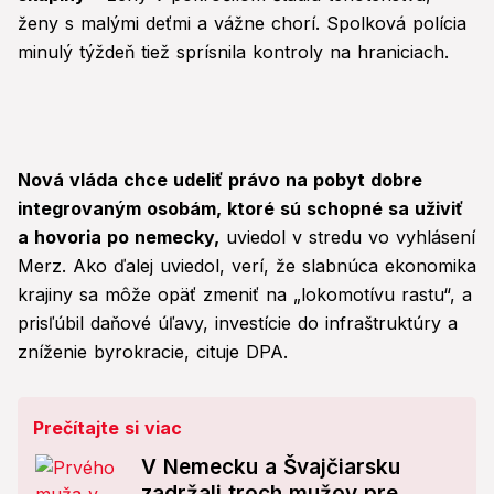
ženy s malými deťmi a vážne chorí. Spolková polícia
minulý týždeň tiež sprísnila kontroly na hraniciach.
Nová vláda chce udeliť právo na pobyt dobre
integrovaným osobám, ktoré sú schopné sa uživiť
a hovoria po nemecky,
uviedol v stredu vo vyhlásení
Merz. Ako ďalej uviedol, verí, že slabnúca ekonomika
krajiny sa môže opäť zmeniť na „lokomotívu rastu“, a
prisľúbil daňové úľavy, investície do infraštruktúry a
zníženie byrokracie, cituje DPA.
Prečítajte si viac
V Nemecku a Švajčiarsku
zadržali troch mužov pre