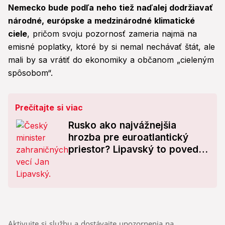
Nemecko bude podľa neho tiež naďalej dodržiavať
národné, európske a medzinárodné klimatické
ciele
, pričom svoju pozornosť zameria najmä na
emisné poplatky, ktoré by si nemal nechávať štát, ale
mali by sa vrátiť do ekonomiky a občanom „cieleným
spôsobom“.
Prečítajte si viac
Rusko ako najvážnejšia
hrozba pre euroatlantický
priestor? Lipavský to povedal
na rovinu
Aktivujte si službu a dostávajte upozornenia na