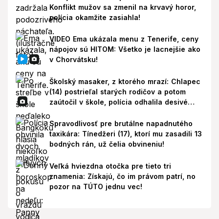
Konflikt mužov sa zmenil na krvavý horor,
polícia okamžite zasiahla!
VIDEO Ema ukázala menu z Tenerife, ceny
nápojov sú HITOM: Všetko je lacnejšie ako
v Chorvátsku!
Školský masaker, z ktorého mrazí: Chlapec
(14) postrieľal starých rodičov a potom
zaútočil v škole, polícia odhalila desivé
pozadie!
Spravodlivosť pre brutálne napadnutého
taxikára: Tínedžeri (17), ktorí mu zasadili 13
bodných rán, už čelia obvineniu!
Veľká hviezdna otočka pre tieto tri
znamenia: Získajú, čo im právom patrí, no
pozor na TÚTO jednu vec!