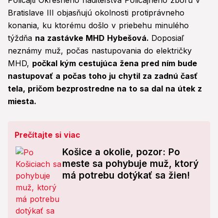
Policajti Okresného riaditeľstva Policajného zboru v
Bratislave III objasňujú okolnosti protiprávneho
konania, ku ktorému došlo v priebehu minulého
týždňa
na zastávke MHD Hybešová.
Doposiaľ
neznámy muž, počas nastupovania do električky
MHD,
počkal kým cestujúca žena pred ním bude
nastupovať a počas toho ju chytil za zadnú časť
tela, pričom bezprostredne na to sa dal na útek z
miesta.
Prečítajte si viac
Košice a okolie, pozor: Po
meste sa pohybuje muž, ktorý
má potrebu dotýkať sa žien!