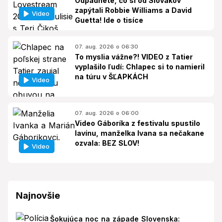
Odpadnete, čo si od Slovákov
zapýtali Robbie Williams a David
Video
Guetta! Ide o tisíce
07. aug. 2026 o 06:30
To myslia vážne?! VIDEO z Tatier
vyplašilo ľudí: Chlapec si to namieril
na túru v ŠĽAPKÁCH
Video
07. aug. 2026 o 06:00
Video Gáboríka z festivalu spustilo
lavínu, manželka Ivana sa nečakane
ozvala: BEZ SLOV!
Video
Najnovšie
Šokujúca noc na západe Slovenska: