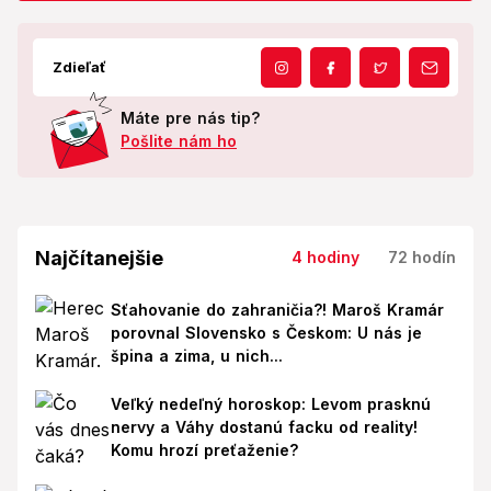
Zdieľať
Máte pre nás tip?
Pošlite nám ho
Najčítanejšie
4 hodiny
72 hodín
Sťahovanie do zahraničia?! Maroš Kramár
porovnal Slovensko s Českom: U nás je
špina a zima, u nich...
Veľký nedeľný horoskop: Levom prasknú
nervy a Váhy dostanú facku od reality!
Komu hrozí preťaženie?