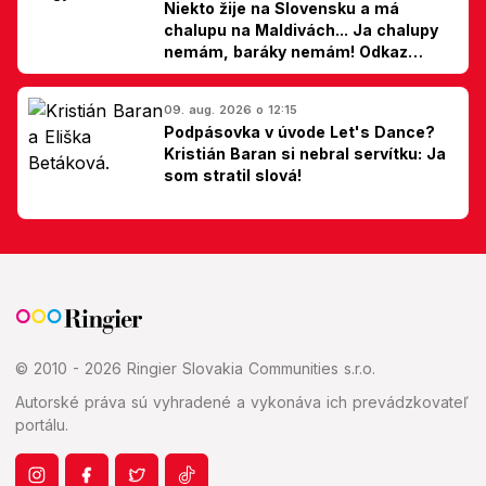
Niekto žije na Slovensku a má
chalupu na Maldivách... Ja chalupy
nemám, baráky nemám! Odkaz
Slovákom
09. aug. 2026 o 12:15
Podpásovka v úvode Let's Dance?
Kristián Baran si nebral servítku: Ja
som stratil slová!
© 2010 - 2026 Ringier Slovakia Communities s.r.o.
Autorské práva sú vyhradené a vykonáva ich prevádzkovateľ
portálu.