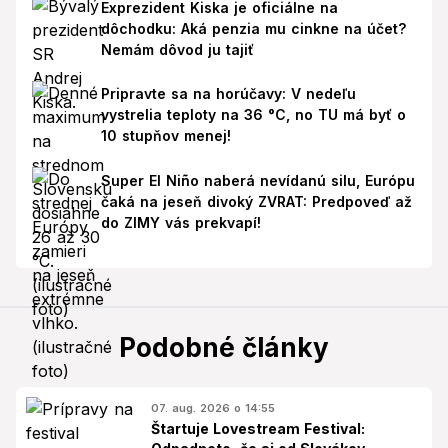
Exprezident Kiska je oficiálne na
dôchodku: Aká penzia mu cinkne na účet?
Nemám dôvod ju tajiť
Pripravte sa na horúčavy: V nedeľu
vystrelia teploty na 36 °C, no TU má byť o
10 stupňov menej!
Super El Niño naberá nevídanú silu, Európu
čaká na jeseň divoký ZVRAT: Predpoveď až
do ZIMY vás prekvapí!
Podobné články
07. aug. 2026 o 14:55
Štartuje Lovestream Festival: