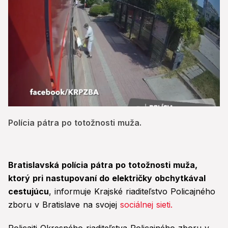
0
seconds
Polícia pátra po totožnosti muža.
of
19
seconds
Bratislavská polícia pátra po totožnosti muža,
ktorý pri nastupovaní do električky obchytkával
cestujúcu
, informuje Krajské riaditeľstvo Policajného
zboru v Bratislave na svojej
sociálnej sieti.