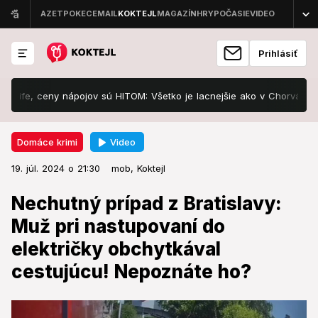
Prihlásiť
eny nápojov sú HITOM: Všetko je lacnejšie ako v Chorvátsku!
Šk
Video
Domáce krimi
19. júl. 2024 o 21:30
Domáce krimi
19. júl. 2024 o 21:30
Nechutný prípad z Bratislavy: Muž
mob,
Koktejl
pri nastupovaní do električky
Nechutný prípad z Bratislavy:
obchytkával cestujúcu!
Muž pri nastupovaní do
Nepoznáte ho?
električky obchytkával
cestujúcu! Nepoznáte ho?
Polícia pátra po totožnosti muža.