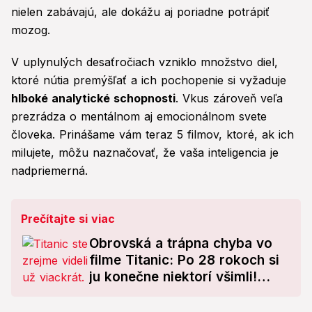
nielen zabávajú, ale dokážu aj poriadne potrápiť
mozog.
V uplynulých desaťročiach vzniklo množstvo diel,
ktoré nútia premýšľať a ich pochopenie si vyžaduje
hlboké analytické schopnosti
. Vkus zároveň veľa
prezrádza o mentálnom aj emocionálnom svete
človeka. Prinášame vám teraz 5 filmov, ktoré, ak ich
milujete, môžu naznačovať, že vaša inteligencia je
nadpriemerná.
Prečítajte si viac
Obrovská a trápna chyba vo
filme Titanic: Po 28 rokoch si
ju konečne niektorí všimli!
Vidíte ju aj vy?