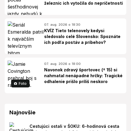
železníc ich vytočila do nepríčetnosti
07. aug. 2026 o 18:30
KVÍZ Tieto telenovely kedysi
sledovalo celé Slovensko: Spoznáte
ich podľa postáv a príbehov?
07. aug. 2026 o 18:00
Navonok zdravý športovec († 15) si
nahmatal nenápadné hrčky: Tragické
odhalenie prišlo príliš neskoro
Foto
Najnovšie
Cestujúci ostali v ŠOKU: 6-hodinová cesta