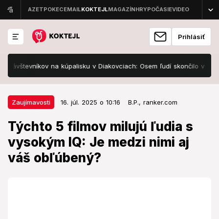
Prihlásiť
 na kúpalisku v Diakovciach: Osem ľudí skončilo v nemocnici, prišla
16. júl. 2025 o 10:16
Zaujímavosti
Zaujímavosti
16. júl. 2025 o 10:16
B.P.,
ranker.com
Týchto 5 filmov milujú ľudia s
Týchto 5 filmov milujú ľudia s
vysokým IQ: Je medzi nimi aj váš
vysokým IQ: Je medzi nimi aj
obľúbený?
váš obľúbený?
Ak sa k nim pravidelne vraciate, s veľkou
pravdepodobnosťou patríte k intelektuálnej elite.
Tieto kultové snímky si totiž zamilujú najmä tí, ktorým
nestačí len povrchná zábava.