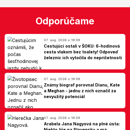
Odporúčame
07. aug. 2026 o 19:39
Cestujúci ostali v ŠOKU: 6-hodinová
cesta vlakom bez toalety! Odpoveď
železníc ich vytočila do nepríčetnosti
07. aug. 2026 o 19:39
Známy biograf porovnal Dianu, Kate
a Meghan - jednu z nich označil za
nevyužitý potenciál
07. aug. 2026 o 19:39
Arabela Jana Nagyová na plné ústa:
Niekto žije na Slovensku a má