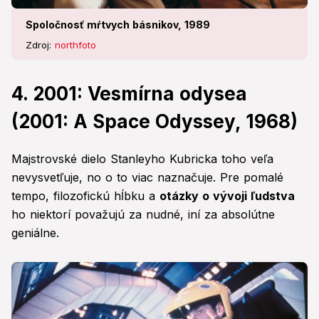
Spoločnosť mŕtvych básnikov, 1989
Zdroj:
northfoto
4. 2001: Vesmírna odysea
(2001: A Space Odyssey, 1968)
Majstrovské dielo Stanleyho Kubricka toho veľa
nevysvetľuje, no o to viac naznačuje. Pre pomalé
tempo, filozofickú hĺbku a
otázky o vývoji ľudstva
ho niektorí považujú za nudné, iní za absolútne
geniálne.