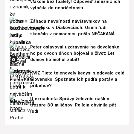
vlakom bez toalety! Odpoveď železníc ich
vytočila do nepríčetnosti
Záhada nevoľnosti návštevníkov na
kúpalisku v Diakovciach: Osem ľudí
skončilo v nemocnici, prišla NEČAKANÁ
správa!
Peter oslavoval uzdravenie na dovolenke,
no po dvoch dňoch bojoval o život: Let
domov ho mohol zabiť!
KVÍZ Tieto telenovely kedysi sledovalo celé
Slovensko: Spoznáte ich podľa postáv a
príbehov?
U exriaditeľa Správy železníc našli v
trezore 80 miliónov! Polícia obvinila päť
ľudí