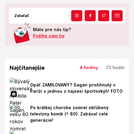
Zdieľať
Máte pre nás tip?
Pošlite nám ho
Najčítanejšie
4 hodiny
72 hodín
Opäť ZAMILOVANÝ? Sagan pristihnutý v
Paríži s jednou z najsexi športovkýň! FOTO
Po krátkej chorobe zomrel obľúbený
televízny komik († 80): Zabával celé
generácie!