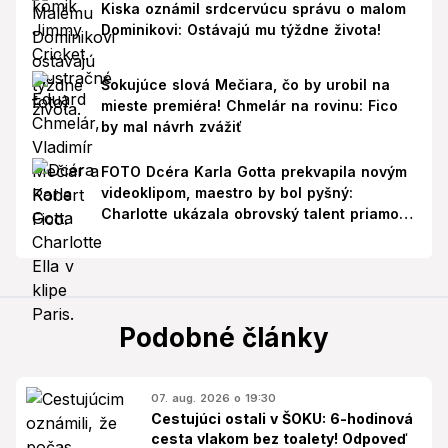
Kiska oznámil srdcervúcu správu o malom
Dominikovi: Ostávajú mu týždne života!
Šokujúce slová Mečiara, čo by urobil na
mieste premiéra! Chmelár na rovinu: Fico
by mal návrh zvážiť
FOTO Dcéra Karla Gotta prekvapila novým
videoklipom, maestro by bol pyšný:
Charlotte ukázala obrovský talent priamo v
Paríži!
Podobné články
07. aug. 2026 o 19:30
Cestujúci ostali v ŠOKU: 6-hodinová
cesta vlakom bez toalety! Odpoveď