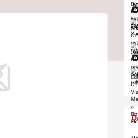
as prázdnin:
pre rodičov!
Ď