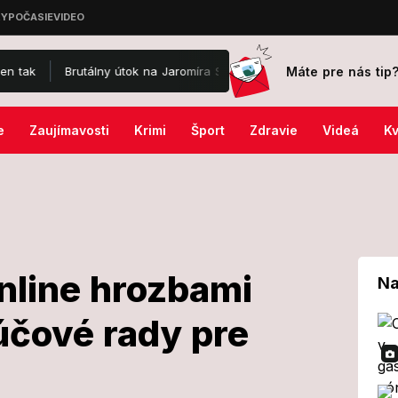
Máte pre nás tip
Brutálny útok na Jaromíra Soukupa: Skončil v nemocnici a je po operác
e
Zaujímavosti
Krimi
Šport
Zdravie
Videá
Kv
l
online hrozbami
Na
účové rady pre
pred online