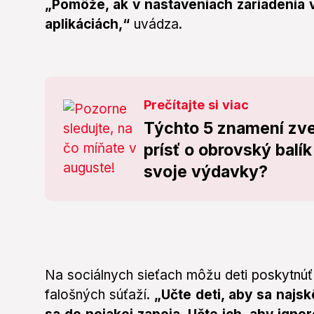
„Pomôže, ak v nastaveniach zariadenia
aplikáciách,“
uvádza.
Prečítajte si viac
Týchto 5 znamení zv
prísť o obrovský balík
svoje výdavky?
Na sociálnych sieťach môžu deti poskytnú
falošných súťaží.
„Učte deti, aby sa najsk