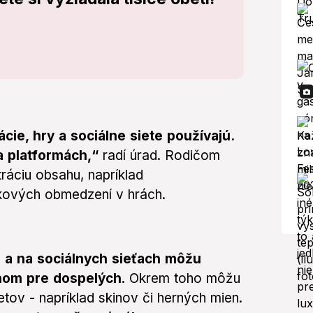
cie, hry a sociálne siete používajú.
na platformách,“
radí úrad. Rodičom
tráciu obsahu, napríklad
kových obmedzení v hrách.
r a na sociálnych sieťach môžu
ahom pre dospelých
. Okrem toho môžu
tov - napríklad skinov či herných mien.