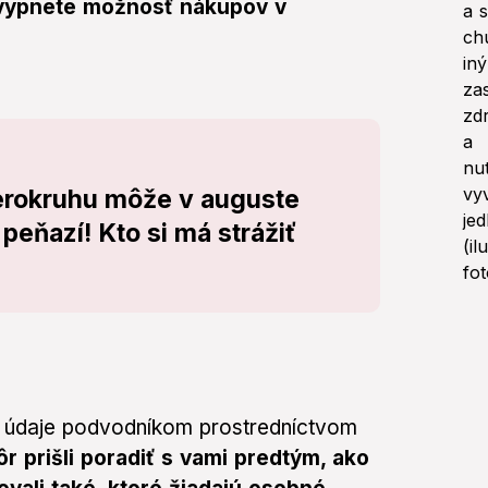
 vypnete možnosť nákupov v
erokruhu môže v auguste
 peňazí! Kto si má strážiť
ť údaje podvodníkom prostredníctvom
ôr prišli poradiť s vami predtým, ako