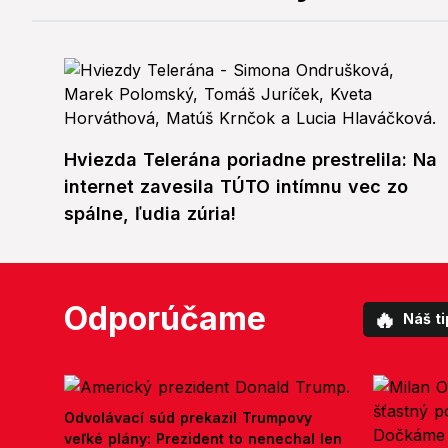
Hviezda Telerána poriadne prestrelila: Na
internet zavesila TÚTO intímnu vec zo
spálne, ľudia zúria!
Odporúčame
🔥
Náš ti
Odvolávací súd prekazil Trumpovy
veľké plány: Prezident to nenechal len