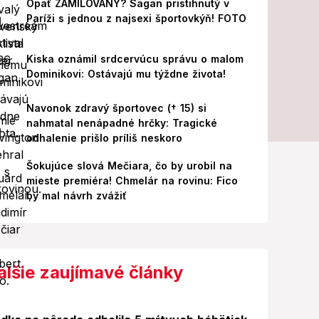
Opäť ZAMILOVANÝ? Sagan pristihnutý v
Paríži s jednou z najsexi športovkýň! FOTO
Kiska oznámil srdcervúcu správu o malom
Dominikovi: Ostávajú mu týždne života!
Navonok zdravý športovec († 15) si
nahmatal nenápadné hrčky: Tragické
odhalenie prišlo príliš neskoro
Šokujúce slová Mečiara, čo by urobil na
mieste premiéra! Chmelár na rovinu: Fico
by mal návrh zvážiť
alšie zaujímavé články