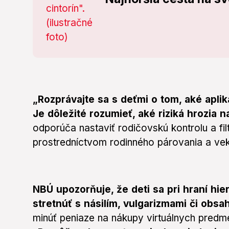
„Rozprávajte sa s deťmi o tom, aké apliká
Je dôležité rozumieť, aké riziká hrozia 
odporúča nastaviť rodičovskú kontrolu a fil
prostredníctvom rodinného párovania a ve
NBÚ upozorňuje, že deti sa pri hraní hie
stretnúť s násilím, vulgarizmami či obs
minúť peniaze na nákupy virtuálnych predme