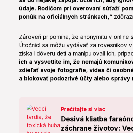
sa do nejakej zapoja. Učte ich, aby ignor
údaje. Rodičom pri overovaní súťaží po
ponúk na oficiálnych stránkach,“
zdôraz
Zároveň pripomína, že anonymitu v online 
Útočníci sa môžu vydávať za rovesníkov v 
získali dôveru detí a manipulovali ich, príp
ich a vysvetlite im, že nemajú komunik
zdieľať svoje fotografie, videá či osobné
a blokovať podozrivé účty alebo správy
Prečítajte si viac
Desivá kliatba faraó
záchrane životov: Vedc