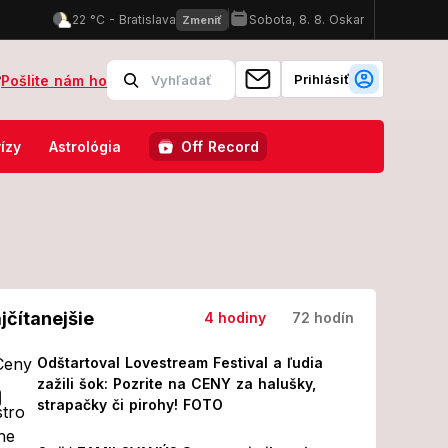
Prihlásiť
?
Pošlite nám ho
ii! Z jeho prvých slov MRAZÍ
Odštartoval Lovestream Festival a ľu
ízy
Astrológia
Off Record
jčítanejšie
4 hodiny
72 hodín
Odštartoval Lovestream Festival a ľudia
zažili šok: Pozrite na CENY za halušky,
strapačky či pirohy! FOTO