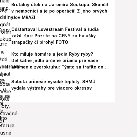
Brutálny útok na Jaromíra Soukupa: Skončil
v nemocnici a je po operácii! Z jeho prvých
slov MRAZÍ
Odštartoval Lovestream Festival a ľudia
zažili šok: Pozrite na CENY za halušky,
strapačky či pirohy! FOTO
Kto miluje homáre a jedia Ryby ryby?
Delikátne jedlá určené priamo pre vaše
znamenie zverokruhu: Týmto sa trafíte do
ich chutí!
Sobota prinesie vysoké teploty: SHMÚ
vydala výstrahy pre viacero okresov