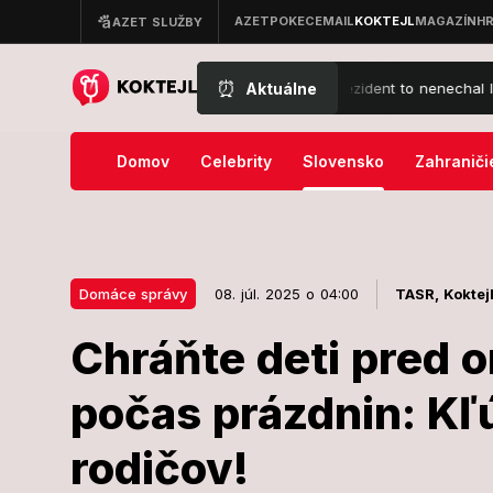
⏰
Aktuálne
úd prekazil Trumpovy veľké plány: Prezident to nenechal len tak
Domov
Celebrity
Slovensko
Zahraniči
Domáce správy
08. júl. 2025 o 04:00
TASR,
Koktej
Chráňte deti pred 
08. júl. 2025 o 04:00
Domáce správy
počas prázdnin: Kľ
Chráňte deti 
rodičov!