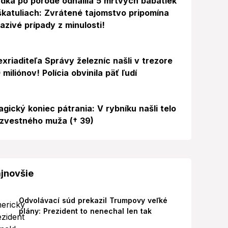
dka po pôrode odhalila 5 mŕtvych bábätiek
škatuliach: Zvrátené tajomstvo pripomína
azivé prípady z minulosti!
exriaditeľa Správy železníc našli v trezore
 miliónov! Polícia obvinila päť ľudí
agický koniec pátrania: V rybníku našli telo
zvestného muža († 39)
jnovšie
Odvolávací súd prekazil Trumpovy veľké
plány: Prezident to nenechal len tak