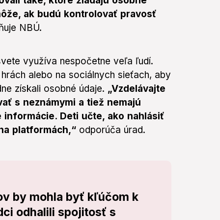
ovali také, ktoré žiadajú osobné
môže, ak budú kontrolovať pravosť
ňuje NBÚ.
svete využíva nespočetne veľa ľudí.
hrách alebo na sociálnych sieťach, aby
adne získali osobné údaje.
„Vzdelávajte
ovať s neznámymi a tiež nemajú
 informácie. Deti učte, ako nahlásiť
 na platformách,“
odporúča úrad.
nov by mohla byť kľúčom k
i odhalili spojitosť s