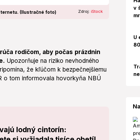
Há
v 
Zdroj:
iStock
ternetu. (Ilustračné foto)
mr
U 
80
úča rodičom, aby počas prázdnin
e.
Upozorňuje na riziko nevhodného
Tr
pripomína, že kľúčom k bezpečnejšiemu
ne
ASR o tom informovala hovorkyňa NBÚ
Na
vajú lodný cintorín:
te si vyžiadala tisíce obetí!