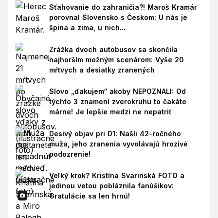
Sťahovanie do zahraničia?! Maroš Kramár
porovnal Slovensko s Českom: U nás je
špina a zima, u nich...
Zrážka dvoch autobusov sa skončila
najhorším možným scenárom: Vyše 20
mŕtvych a desiatky zranených
Slovo „ďakujem“ akoby NEPOZNALI: Od
týchto 3 znamení zverokruhu to čakáte
márne! Je lepšie medzi ne nepatriť
Desivý objav pri D1: Našli 42-ročného
muža, jeho zranenia vyvolávajú hrozivé
podozrenie!
Veľký krok? Kristína Svarinská FOTO a
jedinou vetou pobláznila fanúšikov:
Gratulácie sa len hrnú!