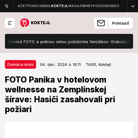
Prihlásiť
varinská FOTO a jedinou vetou pobláznila fanúšikov: Gratulácie sa len 
04. dec. 2024 o 16:11
Domáce krimi
Domáce krimi
04. dec. 2024 o 16:11
TASR,
Koktejl
FOTO Panika v hotelovom
FOTO Panika v hotelovom
wellnesse na Zemplínskej šírave:
wellnesse na Zemplínskej
Hasiči zasahovali pri požiari
šírave: Hasiči zasahovali pri
Zásah sťažoval hustý čierny dym a zadymenie celého
požiari
priestoru.