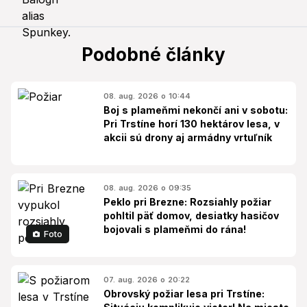
Podobné články
08. aug. 2026 o 10:44
Boj s plameňmi nekončí ani v sobotu:
Pri Trstíne horí 130 hektárov lesa, v
akcii sú drony aj armádny vrtuľník
08. aug. 2026 o 09:35
Peklo pri Brezne: Rozsiahly požiar
pohltil päť domov, desiatky hasičov
bojovali s plameňmi do rána!
Foto
07. aug. 2026 o 20:22
Obrovský požiar lesa pri Trstíne: