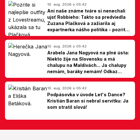
10. aug. 2026 o 05:42
Ani naše známe tváre si nenechali
ujsť Robbieho: Takto sa predviedla
Zuzana Plačková a zažiarila aj
expartnerka nášho politika - pozrite
si TOP outfity z Lovestreamu
10. aug. 2026 o 05:42
Arabela Jana Nagyová na plné ústa:
Niekto žije na Slovensku a má
chalupu na Maldivách... Ja chalupy
nemám, baráky nemám! Odkaz
Slovákom
10. aug. 2026 o 05:42
Podpásovka v úvode Let's Dance?
Kristián Baran si nebral servítku: Ja
som stratil slová!