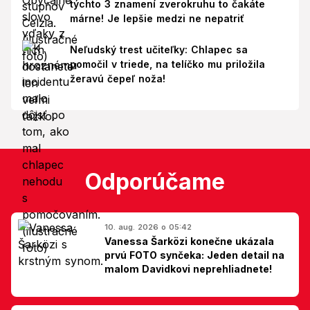
týchto 3 znamení zverokruhu to čakáte
márne! Je lepšie medzi ne nepatriť
Neľudský trest učiteľky: Chlapec sa
pomočil v triede, na telíčko mu priložila
žeravú čepeľ noža!
Odporúčame
10. aug. 2026 o 05:42
Vanessa Šarközi konečne ukázala
prvú FOTO synčeka: Jeden detail na
malom Davidkovi neprehliadnete!