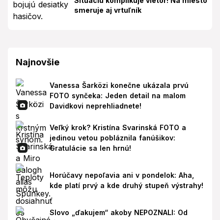
Situáciu komplikuje vietor! Na miesto
smeruje aj vrtuľník
Najnovšie
Vanessa Šarközi konečne ukázala prvú
FOTO synčeka: Jeden detail na malom
Davidkovi neprehliadnete!
Veľký krok? Kristína Svarinská FOTO a
jedinou vetou pobláznila fanúšikov:
Gratulácie sa len hrnú!
Horúčavy nepoľavia ani v pondelok: Aha,
kde platí prvý a kde druhý stupeň výstrahy!
Slovo „ďakujem“ akoby NEPOZNALI: Od