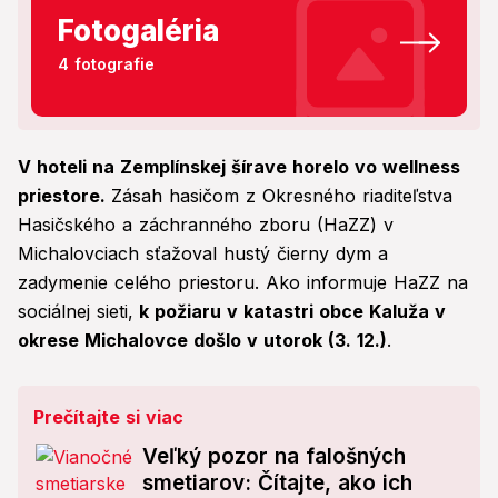
Fotogaléria
4 fotografie
V hoteli na Zemplínskej šírave horelo vo wellness
priestore.
Zásah hasičom z Okresného riaditeľstva
Hasičského a záchranného zboru (HaZZ) v
Michalovciach sťažoval hustý čierny dym a
zadymenie celého priestoru. Ako informuje HaZZ na
sociálnej sieti,
k požiaru v katastri obce Kaluža v
okrese Michalovce došlo v utorok (3. 12.)
.
Prečítajte si viac
Veľký pozor na falošných
smetiarov: Čítajte, ako ich