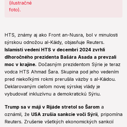
HTS, známy aj ako Front an-Nusra, bol v minulosti
sýrskou odnožou al-Káidy, objasňuje Reuters.
Islamisti vedení HTS v decembri 2024 zvrhli
dlhoročného prezidenta Bašára Asada a prevzali
moc v krajine.
Dočasným prezidentom Sýrie je teraz
vodca HTS Ahmad Šara. Skupina pod jeho vedením
pred niekoľkými rokmi prerušila väzby s al-Káidou.
Deklarovaným cieľom novej sýrskej vlády je
vybudovať inkluzívnu a demokratickú Sýriu.
Trump sa v máji v Rijáde stretol so Šarom
a
oznámil, že
USA zrušia sankcie voči Sýrii
, pripomína
Reuters. Zrušenie všetkých ekonomických sankcií