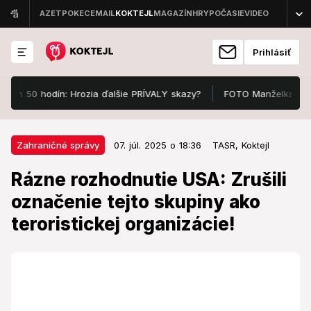
Prihlásiť
0 hodín: Hrozia ďalšie PRÍVALY skazy?
FOTO Manželka Attilu Végha
07. júl. 2025 o 18:36
Zahraničné správy
Zahraničné správy
07. júl. 2025 o 18:36
TASR,
Koktejl
Rázne rozhodnutie USA: Zrušili
Rázne rozhodnutie USA: Zrušili
označenie tejto skupiny ako
označenie tejto skupiny ako
teroristickej organizácie!
teroristickej organizácie!
Sýrske ministerstvo zahraničných vecí sa k tomu
zatiaľ nevyjadrilo.