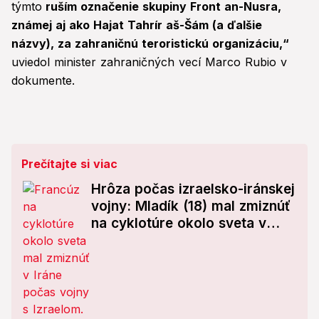
týmto
ruším označenie skupiny Front an-Nusra,
známej aj ako Hajat Tahrír aš-Šám (a ďalšie
názvy), za zahraničnú teroristickú organizáciu,“
uviedol minister zahraničných vecí Marco Rubio v
dokumente.
Prečítajte si viac
Hrôza počas izraelsko-iránskej
vojny: Mladík (18) mal zmiznúť
na cyklotúre okolo sveta v
Iráne