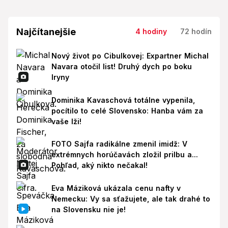
Najčítanejšie
4 hodiny
72 hodín
Nový život po Cibulkovej: Expartner Michal
Navara otočil list! Druhý dych po boku
Iryny
Dominika Kavaschová totálne vypenila,
pocítilo to celé Slovensko: Hanba vám za
vaše lži!
FOTO Sajfa radikálne zmenil imidž: V
extrémnych horúčavách zložil prilbu a...
Pohľad, aký nikto nečakal!
Eva Máziková ukázala cenu nafty v
Nemecku: Vy sa sťažujete, ale tak drahé to
na Slovensku nie je!