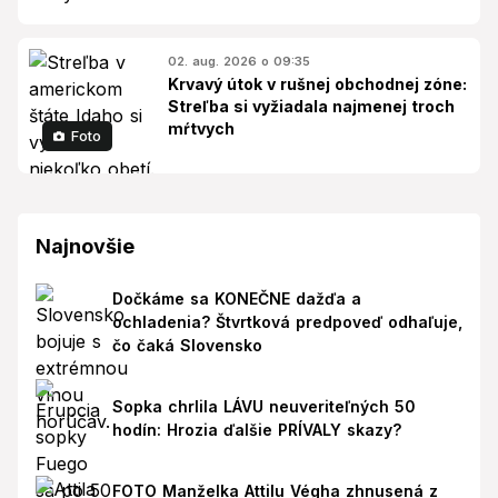
02. aug. 2026 o 09:35
Krvavý útok v rušnej obchodnej zóne:
Streľba si vyžiadala najmenej troch
mŕtvych
Foto
Najnovšie
Dočkáme sa KONEČNE dažďa a
ochladenia? Štvrtková predpoveď odhaľuje,
čo čaká Slovensko
Sopka chrlila LÁVU neuveriteľných 50
hodín: Hrozia ďalšie PRÍVALY skazy?
FOTO Manželka Attilu Végha zhnusená z