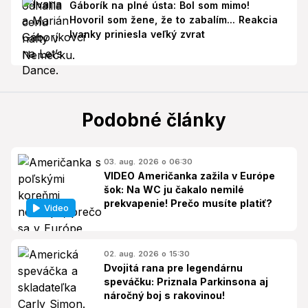
Gáborík na plné ústa: Bol som mimo!
Hovoril som žene, že to zabalím... Reakcia
Ivanky priniesla veľký zvrat
Podobné články
03. aug. 2026 o 06:30
VIDEO Američanka zažila v Európe
šok: Na WC ju čakalo nemilé
prekvapenie! Prečo musíte platiť?
Video
02. aug. 2026 o 15:30
Dvojitá rana pre legendárnu
speváčku: Priznala Parkinsona aj
náročný boj s rakovinou!