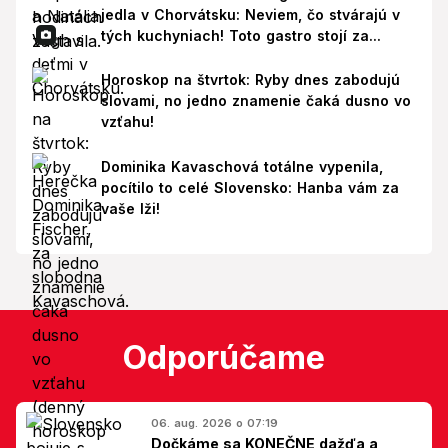
jedla v Chorvátsku: Neviem, čo stvárajú v
tých kuchyniach! Toto gastro stojí za...
Horoskop na štvrtok: Ryby dnes zabodujú
slovami, no jedno znamenie čaká dusno vo
vzťahu!
Dominika Kavaschová totálne vypenila,
pocítilo to celé Slovensko: Hanba vám za
vaše lži!
Odporúčame
06. aug. 2026 o 07:19
Dočkáme sa KONEČNE dažďa a