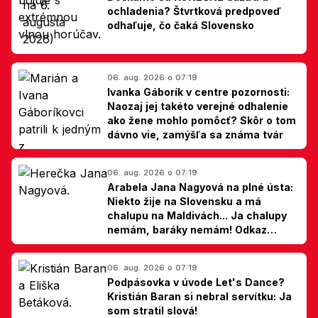
ochladenia? Štvrtková predpoveď
odhaľuje, čo čaká Slovensko
06. aug. 2026 o 07:19
Ivanka Gáborík v centre pozornosti:
Naozaj jej takéto verejné odhalenie
ako žene mohlo pomôcť? Skôr o tom
dávno vie, zamýšľa sa známa tvár
06. aug. 2026 o 07:19
Arabela Jana Nagyová na plné ústa:
Niekto žije na Slovensku a má
chalupu na Maldivách... Ja chalupy
nemám, baráky nemám! Odkaz
Slovákom
06. aug. 2026 o 07:19
Podpásovka v úvode Let's Dance?
Kristián Baran si nebral servítku: Ja
som stratil slová!