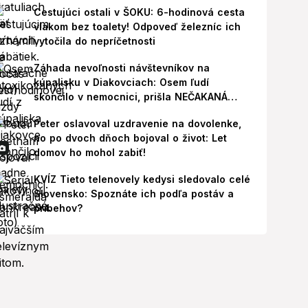
Cestujúci ostali v ŠOKU: 6-hodinová cesta
vlakom bez toalety! Odpoveď železníc ich
vytočila do nepríčetnosti
Záhada nevoľnosti návštevníkov na
kúpalisku v Diakovciach: Osem ľudí
skončilo v nemocnici, prišla NEČAKANÁ
správa!
Peter oslavoval uzdravenie na dovolenke,
no po dvoch dňoch bojoval o život: Let
domov ho mohol zabiť!
KVÍZ Tieto telenovely kedysi sledovalo celé
Slovensko: Spoznáte ich podľa postáv a
príbehov?