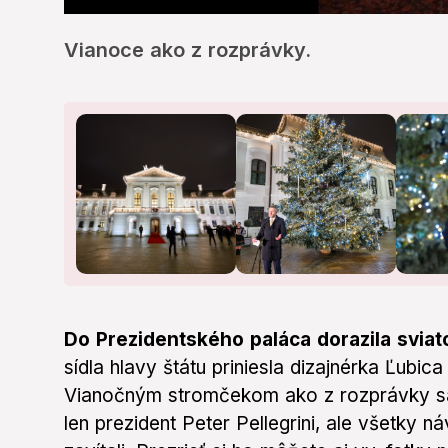
0
seconds
Vianoce ako z rozprávky.
of
17
seconds
Volume
0%
Do Prezidentského paláca dorazila svia
sídla hlavy štátu priniesla dizajnérka Ľubi
Vianočným stromčekom ako z rozprávky sa
len prezident Peter Pellegrini, ale všetky 