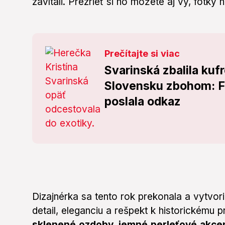
zavítali. Prezrieť si ho môžete aj vy, fotky n
Prečítajte si viac
Svarinská zbalila kuf
Slovensku zbohom: F
poslala odkaz
Dizajnérka sa tento rok prekonala a vytvo
detail, eleganciu a rešpekt k historickému 
sklenené ozdoby, jemné perleťové akcent