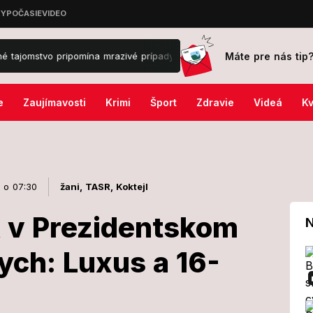
Máte pre nás tip
mína mrazivé prípady z minulosti!
Cestujúci ostali v ŠOKU: 6-hodi
e
Zaujímavosti
Krimi
Šport
Zdravie
Videá
Kv
5 o 07:30
žani,
TASR,
Koktejl
 v Prezidentskom
N
ych: Luxus a 16-
omček v