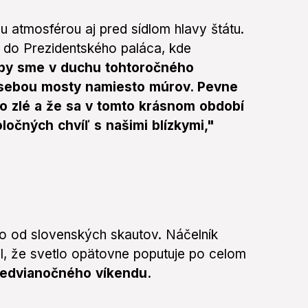
 atmosférou aj pred sídlom hlavy štátu.
ul do Prezidentského paláca, kde
aby sme v duchu tohtoročného
 sebou mosty namiesto múrov. Pevne
to zlé a že sa v tomto krásnom období
ločných chvíľ s našimi blízkymi,"
tlo od slovenských skautov. Náčelník
l, že svetlo opätovne poputuje po celom
redvianočného víkendu.