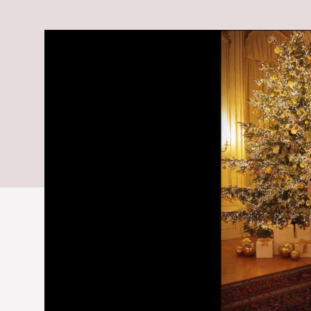
Prezidentsko
vyrazí dych: 
svetiel
Vianoce ako z rozprávky.