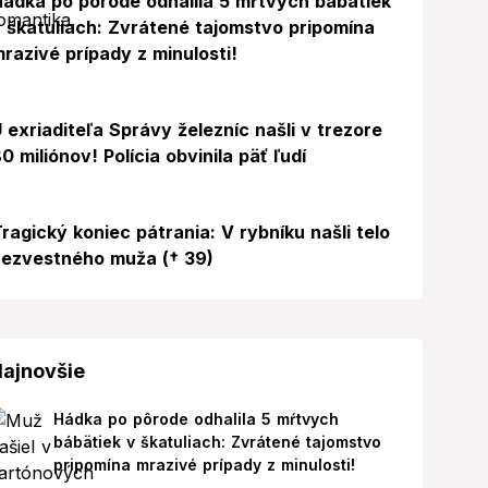
ádka po pôrode odhalila 5 mŕtvych bábätiek
 škatuliach: Zvrátené tajomstvo pripomína
razivé prípady z minulosti!
 exriaditeľa Správy železníc našli v trezore
0 miliónov! Polícia obvinila päť ľudí
ragický koniec pátrania: V rybníku našli telo
ezvestného muža († 39)
ajnovšie
Hádka po pôrode odhalila 5 mŕtvych
bábätiek v škatuliach: Zvrátené tajomstvo
pripomína mrazivé prípady z minulosti!