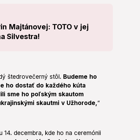
in Majtánovej: TOTO v jej
a Silvestra!
dý štedrovečerný stôl.
Budeme ho
me ho dostať do každého kúta
álili sme ho poľským skautom
ukrajinskými skautmi v Užhorode,
“
du 14. decembra, kde ho na ceremónii