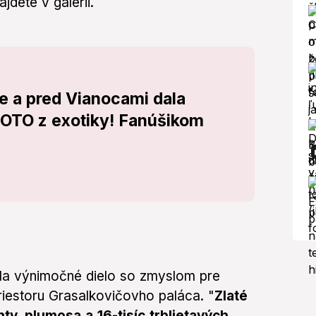
ájdete v galérii.
re a pred Vianocami dala
OTO z exotiky! Fanúšikom
rila výnimočné dielo so zmyslom pre
priestoru Grasalkovičovho paláca. "
Zlaté
y, plumosa a 16-tisíc trblietavých