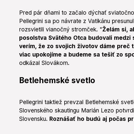
Pred pár dňami to začalo dýchať sviatočnou
Pellegrini sa po návrate z Vatikánu presun
rozsvietili vianočný stromček. "
Želám si, 
posolstva Svätého Otca budovali medzi
verím, že zo svojich životov dáme preč 
viac upokojíme a budeme sa tešiť zo spo
odkázal Slovákom.
Betlehemské svetlo
Pellegrini taktiež prevzal Betlehemské sve
Slovenského skautingu Marián Lezo potvrdi
Slovensku.
Roznášať ho budú aj počas p