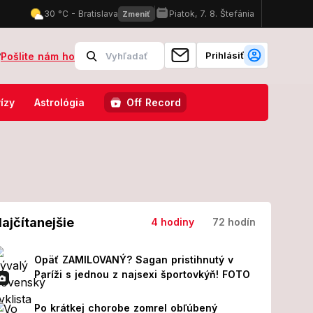
Prihlásiť
?
Pošlite nám ho
nová cesta vlakom bez toalety! Odpoveď železníc ich vytočila do neprí
ízy
Astrológia
Off Record
ajčítanejšie
4 hodiny
72 hodín
Opäť ZAMILOVANÝ? Sagan pristihnutý v
Paríži s jednou z najsexi športovkýň! FOTO
Po krátkej chorobe zomrel obľúbený