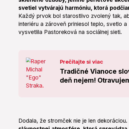
svetiel vytvárajú harmóniu, ktorá podči
Každý prvok bol starostlivo zvolený tak, a
interiéru a zároveň priniesol teplo, svetlo
vysvetlila Pastoreková na sociálnej sieti.
Prečítajte si viac
Tradičné Vianoce slo
deň nejem! Otravujem
Dodala, že stromček nie je len dekoráciou.
slávnostnej atmosfére, ktorá sprevádza 