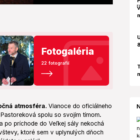
H
v
m
U
8
Fotogaléria
22 fotografií
T
n
točná atmosféra.
Vianoce do oficiálneho
N
ca Pastoreková spolu so svojím tímom.
 po príchode do Veľkej sály nekochá
návštevy, ktoré sem v uplynulých dňoch