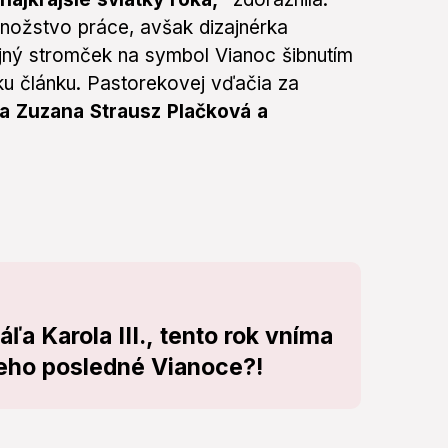
množstvo práce, avšak dizajnérka
ajný stromček na symbol Vianoc šibnutím
ku článku. Pastorekovej vďačia za
a Zuzana Strausz Plačková a
ľa Karola III., tento rok vníma
jeho posledné Vianoce?!