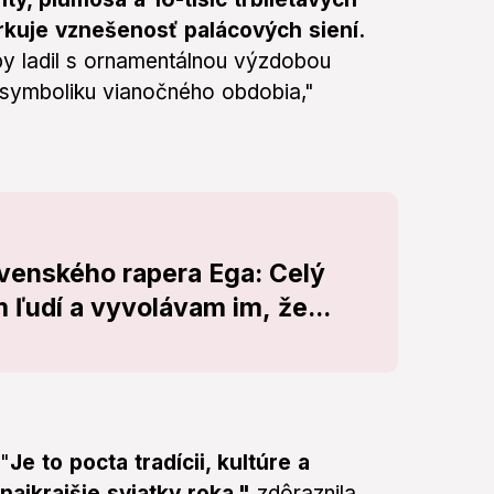
arkuje vznešenosť palácových siení.
by ladil s ornamentálnou výzdobou
 a symboliku vianočného obdobia,"
venského rapera Ega: Celý
 ľudí a vyvolávam im, že...
 "
Je to pocta tradícii, kultúre a
najkrajšie sviatky roka,"
zdôraznila.