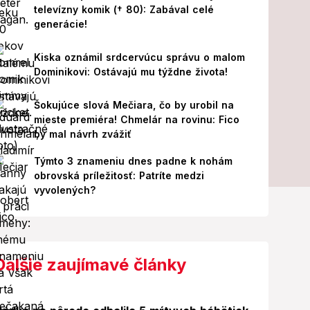
televízny komik († 80): Zabával celé
generácie!
Kiska oznámil srdcervúcu správu o malom
Dominikovi: Ostávajú mu týždne života!
Šokujúce slová Mečiara, čo by urobil na
mieste premiéra! Chmelár na rovinu: Fico
by mal návrh zvážiť
Týmto 3 znameniu dnes padne k nohám
obrovská príležitosť: Patríte medzi
vyvolených?
Ďalšie zaujímavé články