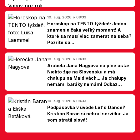
10. aug. 2026 o 08:33
Horoskop na TENTO týždeň: Jedno
znamenie čaká veľký moment! A
ktoré sa musí viac zamerať na seba?
Pozrite sa...
10. aug. 2026 o 08:33
Arabela Jana Nagyová na plné ústa:
Niekto žije na Slovensku a má
chalupu na Maldivách... Ja chalupy
nemám, baráky nemám! Odkaz
Slovákom
10. aug. 2026 o 08:33
Podpásovka v úvode Let's Dance?
Kristián Baran si nebral servítku: Ja
som stratil slová!