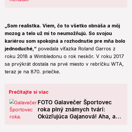
„Som realistka. Viem, čo to všetko obnáša a môj
mozog a telo už mi to neumožňujú. So svojou
kariérou som spokojná a rozhodnutie pre mňa bolo
jednoduché,“
povedala víťazka Roland Garros z
roku 2018 a Wimbledonu o rok neskôr. V roku 2017
sa prvýkrát dostala na prvé miesto v rebríčku WTA,
teraz je na 870. priečke.
Prečítajte si viac
FOTO Galavečer Športovec
roka plný známych tvárí:
Okúzľujúca Gajanová! Aha, ako
sa nahodil Hamšík