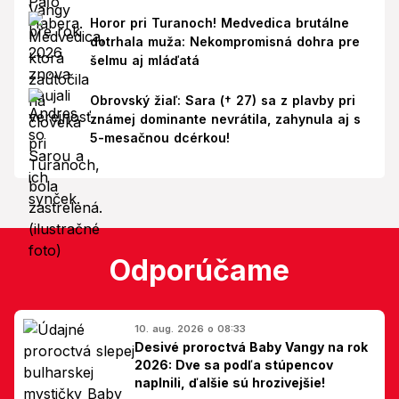
Horor pri Turanoch! Medvedica brutálne
dotrhala muža: Nekompromisná dohra pre
šelmu aj mláďatá
Obrovský žiaľ: Sara († 27) sa z plavby pri
známej dominante nevrátila, zahynula aj s
5-mesačnou dcérkou!
Odporúčame
10. aug. 2026 o 08:33
Desivé proroctvá Baby Vangy na rok
2026: Dve sa podľa stúpencov
naplnili, ďalšie sú hrozivejšie!