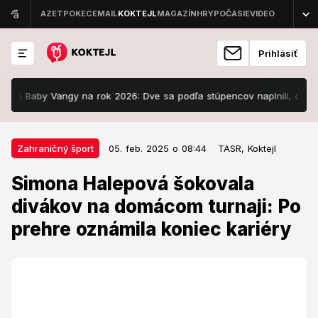
Prihlásiť
aby Vangy na rok 2026: Dve sa podľa stúpencov naplnili, ďalšie sú hro
05. feb. 2025 o 08:44
Zahraničný šport
Zahraničný šport
05. feb. 2025 o 08:44
TASR,
Koktejl
Simona Halepová šokovala
Simona Halepová šokovala
divákov na domácom turnaji: Po
divákov na domácom turnaji: Po
prehre oznámila koniec kariéry
prehre oznámila koniec kariéry
Celkovo získala 24 titulov vo dvojhre a viac ako 40
miliónov dolárov na odmenách.