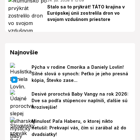
24. júl. 2026 o 12:09
Stalo sa to prýkrát! TÁTO krajina v
Európskej únii zostrelila dron vo
svojom vzdušnom priestore
Najnovšie
Pýcha v rodine Cmorika a Daniely Lovlin!
Silné slová o synoch: Peťko je jeho presná
kópia, Števko zase...
Desivé proroctvá Baby Vangy na rok 2026:
Dve sa podľa stúpencov naplnili, ďalšie sú
hrozivejšie!
Minulosť Paľa Haberu, o ktorej nikto
netušil: Prekvapí vás, čím si zarábal až do
dvadsiatky!