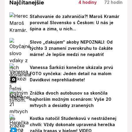
Najčítanejšie
4 hodiny
72 hodín
Sťahovanie do zahraničia?! Maroš Kramár
porovnal Slovensko s Českom: U nás je
špina a zima, u nich...
Slovo „ďakujem“ akoby NEPOZNALI: Od
týchto 3 znamení zverokruhu to čakáte
márne! Je lepšie medzi ne nepatriť
Vanessa Šarközi konečne ukázala prvú
FOTO synčeka: Jeden detail na malom
Davidkovi neprehliadnete!
Zrážka dvoch autobusov sa skončila
najhorším možným scenárom: Vyše 20
mŕtvych a desiatky zranených
Kostka natočil Studenkovú v nestráženej
chvíli: Vždy dokonale upravená herečka
zažila trapas v bielom! VIDEO