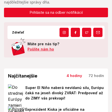
najdôležitejšie správy dňa.
Prihláste sa na odber notifikácií
Zdieľať
Máte pre nás tip?
Pošlite nám ho
Najčítanejšie
4 hodiny
72 hodín
Super El Niño naberá nevídanú silu, Európu
čaká na jeseň divoký ZVRAT: Predpoveď až
do ZIMY vás prekvapí!
Exprezident Kiska je oficiálne na