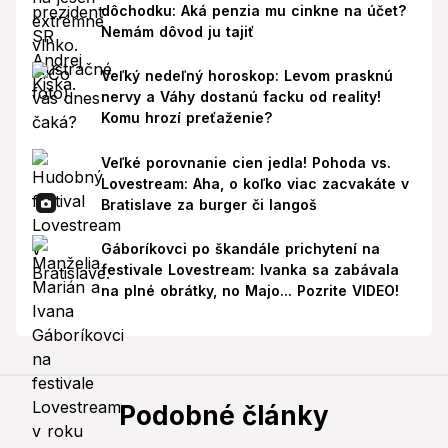
dôchodku: Aká penzia mu cinkne na účet?
Nemám dôvod ju tajiť
Veľký nedeľný horoskop: Levom prasknú
nervy a Váhy dostanú facku od reality!
Komu hrozí preťaženie?
Veľké porovnanie cien jedla! Pohoda vs.
Lovestream: Aha, o koľko viac zacvakáte v
Bratislave za burger či langoš
Gáboríkovci po škandále prichytení na
festivale Lovestream: Ivanka sa zabávala
na plné obrátky, no Majo... Pozrite VIDEO!
Podobné články