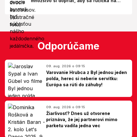
množstvo si dopriať, aby sa ručička na
váhe nepohla nahor?
Odporúčame
09. aug. 2026 o 09:15
Varovanie Hrubca z Byl jednou jeden
polda, herec si neberie servítku:
Európa sa rúti do záhuby!
09. aug. 2026 o 09:15
Žiarlivosť? Dnes už otvorene
priznáva, že jej partnerovi mimo
parketu vadila jedna vec