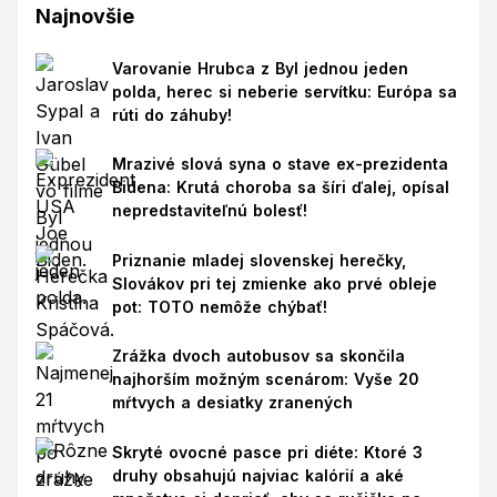
Najnovšie
Varovanie Hrubca z Byl jednou jeden
polda, herec si neberie servítku: Európa sa
rúti do záhuby!
Mrazivé slová syna o stave ex-prezidenta
Bidena: Krutá choroba sa šíri ďalej, opísal
nepredstaviteľnú bolesť!
Priznanie mladej slovenskej herečky,
Slovákov pri tej zmienke ako prvé obleje
pot: TOTO nemôže chýbať!
Zrážka dvoch autobusov sa skončila
najhorším možným scenárom: Vyše 20
mŕtvych a desiatky zranených
Skryté ovocné pasce pri diéte: Ktoré 3
druhy obsahujú najviac kalórií a aké