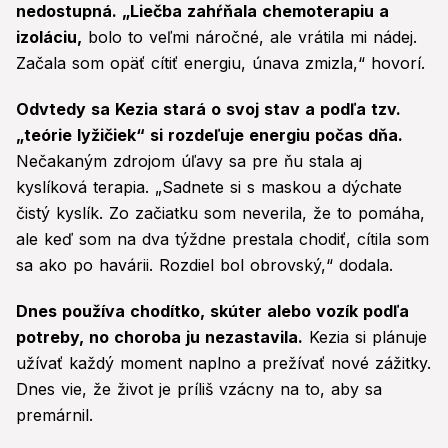
nedostupná. „Liečba zahŕňala chemoterapiu a
izoláciu,
bolo to veľmi náročné, ale vrátila mi nádej.
Začala som opäť cítiť energiu, únava zmizla,“ hovorí.
Odvtedy sa Kezia stará o svoj stav a podľa tzv.
„teórie lyžičiek“ si rozdeľuje energiu počas dňa.
Nečakaným zdrojom úľavy sa pre ňu stala aj
kyslíková terapia. „Sadnete si s maskou a dýchate
čistý kyslík. Zo začiatku som neverila, že to pomáha,
ale keď som na dva týždne prestala chodiť, cítila som
sa ako po havárii. Rozdiel bol obrovský,“ dodala.
Dnes používa chodítko, skúter alebo vozík podľa
potreby, no choroba ju nezastavila.
Kezia si plánuje
užívať každý moment naplno a prežívať nové zážitky.
Dnes vie, že život je príliš vzácny na to, aby sa
premárnil.