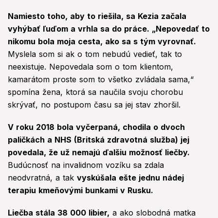
Namiesto toho, aby to riešila, sa Kezia začala
vyhýbať ľuďom a vrhla sa do práce. „Nepovedať to
nikomu bola moja cesta, ako sa s tým vyrovnať.
Myslela som si ak o tom nebudú vedieť, tak to
neexistuje. Nepovedala som o tom klientom,
kamarátom proste som to všetko zvládala sama,“
spomína žena, ktorá sa naučila svoju chorobu
skrývať, no postupom času sa jej stav zhoršil.
V roku 2018 bola vyčerpaná, chodila o dvoch
paličkách a NHS (Britská zdravotná služba) jej
povedala, že už nemajú ďalšiu možnosť liečby.
Budúcnosť na invalidnom vozíku sa zdala
neodvratná, a tak
vyskúšala ešte jednu nádej
terapiu kmeňovými bunkami v Rusku.
Liečba stála 38 000 libier,
a ako slobodná matka