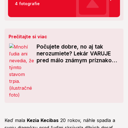
4 fotografie
Prečítajte si viac
Počujete dobre, no aj tak
nerozumiete? Lekár VARUJE
pred málo známym príznakom
ADHD!
Keď mala
Kezia Kecibas
20 rokov, náhle spadla a
svoju diagnózu pred ľuďmi skrývala dlhých desať