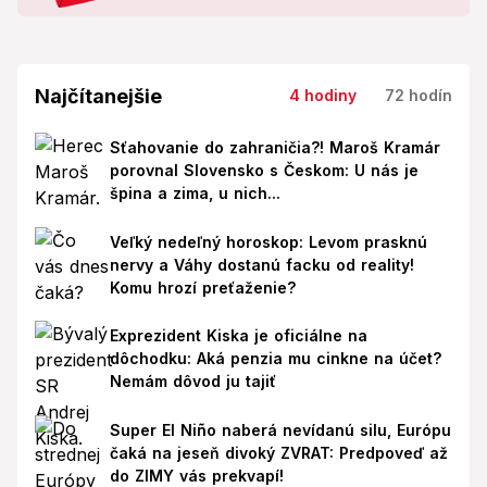
Najčítanejšie
4 hodiny
72 hodín
Sťahovanie do zahraničia?! Maroš Kramár
porovnal Slovensko s Českom: U nás je
špina a zima, u nich...
Veľký nedeľný horoskop: Levom prasknú
nervy a Váhy dostanú facku od reality!
Komu hrozí preťaženie?
Exprezident Kiska je oficiálne na
dôchodku: Aká penzia mu cinkne na účet?
Nemám dôvod ju tajiť
Super El Niño naberá nevídanú silu, Európu
čaká na jeseň divoký ZVRAT: Predpoveď až
do ZIMY vás prekvapí!