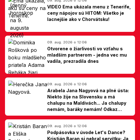
09. aug. 2026 o 12:06
VIDEO Ema ukázala menu z Tenerife,
ceny nápojov sú HITOM: Všetko je
lacnejšie ako v Chorvátsku!
09. aug. 2026 o 12:06
Otvorene o žiarlivosti vo vzťahu s
mladším partnerom - jedna vec mu
vadila, prezradila dnes
09. aug. 2026 o 12:06
Arabela Jana Nagyová na plné ústa:
Niekto žije na Slovensku a má
chalupu na Maldivách... Ja chalupy
nemám, baráky nemám! Odkaz
Slovákom
09. aug. 2026 o 12:06
Podpásovka v úvode Let's Dance?
Kristián Baran si nebral servítku: Ja