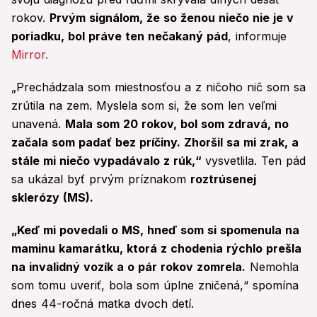
rokov.
Prvým signálom, že so ženou niečo nie je v
poriadku, bol práve ten nečakaný pád
, informuje
Mirror.
„Prechádzala som miestnosťou a z ničoho nič som sa
zrútila na zem. Myslela som si, že som len veľmi
unavená.
Mala som 20 rokov, bol som zdravá, no
začala som padať bez príčiny. Zhoršil sa mi zrak, a
stále mi niečo vypadávalo z rúk,“
vysvetlila. Ten pád
sa ukázal byť prvým príznakom
roztrúsenej
sklerózy (MS).
„Keď mi povedali o MS, hneď som si spomenula na
maminu kamarátku, ktorá z chodenia rýchlo prešla
na invalidný vozík a o pár rokov zomrela.
Nemohla
som tomu uveriť, bola som úplne zničená,“ spomína
dnes 44-ročná matka dvoch detí.