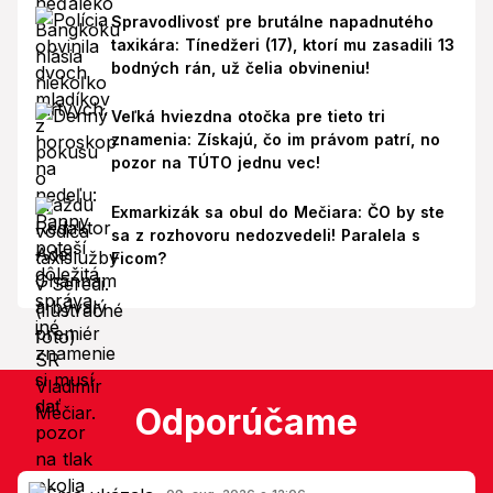
Spravodlivosť pre brutálne napadnutého
taxikára: Tínedžeri (17), ktorí mu zasadili 13
bodných rán, už čelia obvineniu!
Veľká hviezdna otočka pre tieto tri
znamenia: Získajú, čo im právom patrí, no
pozor na TÚTO jednu vec!
Exmarkizák sa obul do Mečiara: ČO by ste
sa z rozhovoru nedozvedeli! Paralela s
Ficom?
Odporúčame