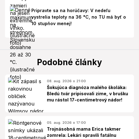
Pripravte sa na horúčavy: V nedeľu
vystrelia teploty na 36 °C, no TU má byť o
10 stupňov menej!
Podobné články
08. aug. 2026 o 21:00
Šokujúca diagnóza malého školáka:
Bledú tvár pripisovali zime, v brušku
mu rástol 17-centimetrový nádor!
05. aug. 2026 o 17:00
Trojnásobná mama Erica takmer
zomrela: Lekári spravili fatálnu