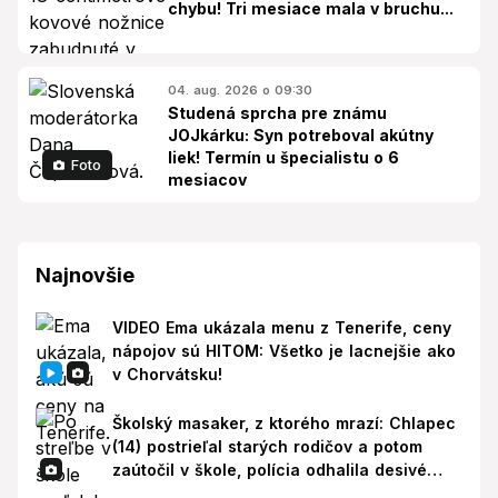
chybu! Tri mesiace mala v bruchu...
04. aug. 2026 o 09:30
Studená sprcha pre známu
JOJkárku: Syn potreboval akútny
liek! Termín u špecialistu o 6
Foto
mesiacov
Najnovšie
VIDEO Ema ukázala menu z Tenerife, ceny
nápojov sú HITOM: Všetko je lacnejšie ako
v Chorvátsku!
Školský masaker, z ktorého mrazí: Chlapec
(14) postrieľal starých rodičov a potom
zaútočil v škole, polícia odhalila desivé
pozadie!