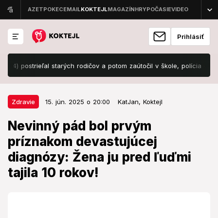
Prihlásiť
trieľal starých rodičov a potom zaútočil v škole, polícia odhalila desi
15. jún. 2025 o 20:00
Zdravie
Zdravie
15. jún. 2025 o 20:00
KatJan,
Koktejl
Nevinný pád bol prvým príznakom
Nevinný pád bol prvým
devastujúcej diagnózy: Žena ju
príznakom devastujúcej
pred ľuďmi tajila 10 rokov!
diagnózy: Žena ju pred ľuďmi
Takto sa trápila celé roky.
tajila 10 rokov!