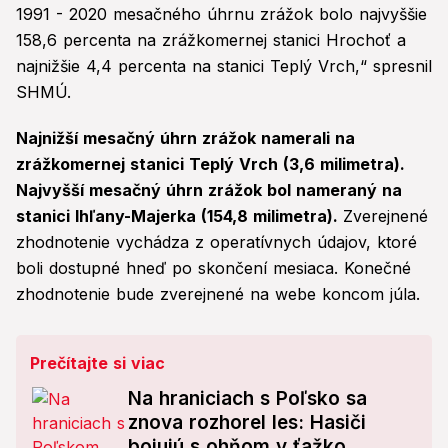
1991 - 2020 mesačného úhrnu zrážok bolo najvyššie
158,6 percenta na zrážkomernej stanici Hrochoť a
najnižšie 4,4 percenta na stanici Teplý Vrch,“ spresnil
SHMÚ.
Najnižší mesačný úhrn zrážok namerali na
zrážkomernej stanici Teplý Vrch (3,6 milimetra).
Najvyšší mesačný úhrn zrážok bol nameraný na
stanici Ihľany-Majerka (154,8 milimetra).
Zverejnené
zhodnotenie vychádza z operatívnych údajov, ktoré
boli dostupné hneď po skončení mesiaca. Konečné
zhodnotenie bude zverejnené na webe koncom júla.
Prečítajte si viac
Na hraniciach s Poľsko sa
znova rozhorel les: Hasiči
bojujú s ohňom v ťažko