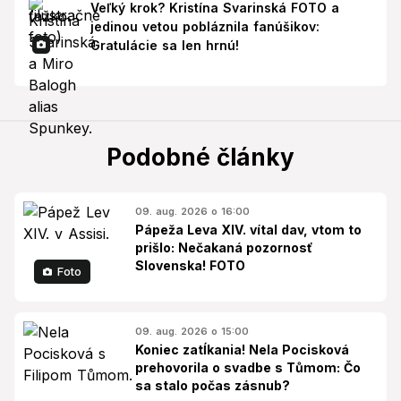
Veľký krok? Kristína Svarinská FOTO a
jedinou vetou pobláznila fanúšikov:
Gratulácie sa len hrnú!
Podobné články
09. aug. 2026 o 16:00
Pápeža Leva XIV. vítal dav, vtom to
prišlo: Nečakaná pozornosť
Slovenska! FOTO
Foto
09. aug. 2026 o 15:00
Koniec zatĺkania! Nela Pocisková
prehovorila o svadbe s Tůmom: Čo
sa stalo počas zásnub?