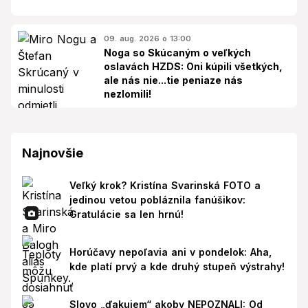
09. aug. 2026 o 13:00
Noga so Skúcaným o veľkých
oslavách HZDS: Oni kúpili všetkých,
ale nás nie...tie peniaze nás
nezlomili!
Najnovšie
Veľký krok? Kristína Svarinská FOTO a
jedinou vetou pobláznila fanúšikov:
Gratulácie sa len hrnú!
Horúčavy nepoľavia ani v pondelok: Aha,
kde platí prvý a kde druhý stupeň výstrahy!
Slovo „ďakujem“ akoby NEPOZNALI: Od