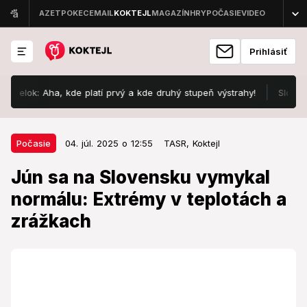
Prihlásiť
k: Aha, kde platí prvý a kde druhý stupeň výstrahy!
Slovo „ďakuj
04. júl. 2025 o 12:55
Počasie
Počasie
04. júl. 2025 o 12:55
TASR,
Koktejl
Jún sa na Slovensku vymykal
Jún sa na Slovensku vymykal
normálu: Extrémy v teplotách a
normálu: Extrémy v teplotách a
zrážkach
zrážkach
SHMÚ zhodnotil uplynulý mesiac.