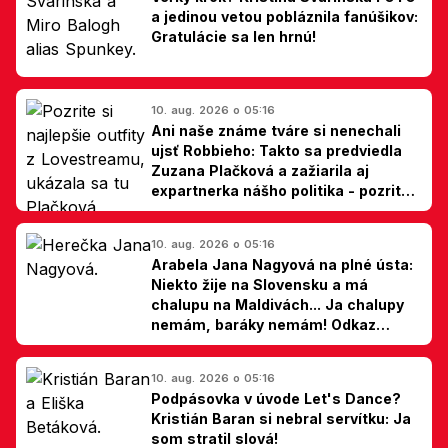
a jedinou vetou pobláznila fanúšikov:
Gratulácie sa len hrnú!
10. aug. 2026 o 05:16
Ani naše známe tváre si nenechali
ujsť Robbieho: Takto sa predviedla
Zuzana Plačková a zažiarila aj
expartnerka nášho politika - pozrite
si TOP outfity z Lovestreamu
10. aug. 2026 o 05:16
Arabela Jana Nagyová na plné ústa:
Niekto žije na Slovensku a má
chalupu na Maldivách... Ja chalupy
nemám, baráky nemám! Odkaz
Slovákom
10. aug. 2026 o 05:16
Podpásovka v úvode Let's Dance?
Kristián Baran si nebral servítku: Ja
som stratil slová!