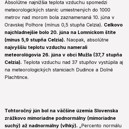
Absolútne najnižšia teplota vzduchu spomedzi
meteorologických staníc umiestnených do 1000
metrov nad morom bola zaznamenaná 10. júna v
Oravskej Polhore (mínus 0,5 stupňa Celzia).
Celkovo
najchladnejšie bolo 20. júna na Lomnickom štíte
(mínus 5,9 stupňa Celzia).
Naopak, absolútne
najvyššiu teplotu vzduchu namerali
meteorológovia 26. júna v obci Mužla (37,7 stupňa
Celzia).
Teplota vzduchu nad 37 stupňov vystúpila aj
na meteorologických staniciach Dudince a Dolné
Plachtince.
Tohtoročný jún bol na väčšine územia Slovenska
zrážkovo mimoriadne podnormálny (mimoriadne
suchý) až nadnormálny (vlhký).
„Percento normálu