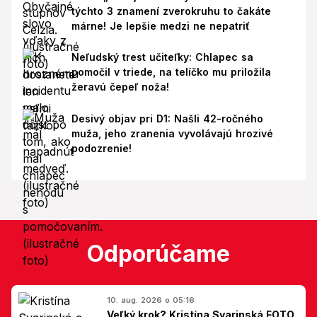
týchto 3 znamení zverokruhu to čakáte
márne! Je lepšie medzi ne nepatriť
Neľudský trest učiteľky: Chlapec sa
pomočil v triede, na telíčko mu priložila
žeravú čepeľ noža!
Desivý objav pri D1: Našli 42-ročného
muža, jeho zranenia vyvolávajú hrozivé
podozrenie!
Odporúčame
10. aug. 2026 o 05:16
Veľký krok? Kristína Svarinská FOTO