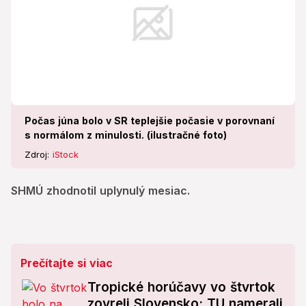
Počas júna bolo v SR teplejšie počasie v porovnaní
s normálom z minulosti. (ilustračné foto)
Zdroj:
iStock
SHMÚ zhodnotil uplynulý mesiac.
Prečítajte si viac
Tropické horúčavy vo štvrtok
zovreli Slovensko: TU namerali