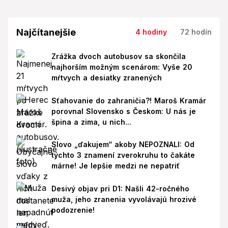
Najčítanejšie
4 hodiny
72 hodín
Zrážka dvoch autobusov sa skončila
najhorším možným scenárom: Vyše 20
mŕtvych a desiatky zranených
Sťahovanie do zahraničia?! Maroš Kramár
porovnal Slovensko s Českom: U nás je
špina a zima, u nich...
Slovo „ďakujem“ akoby NEPOZNALI: Od
týchto 3 znamení zverokruhu to čakáte
márne! Je lepšie medzi ne nepatriť
Desivý objav pri D1: Našli 42-ročného
muža, jeho zranenia vyvolávajú hrozivé
podozrenie!