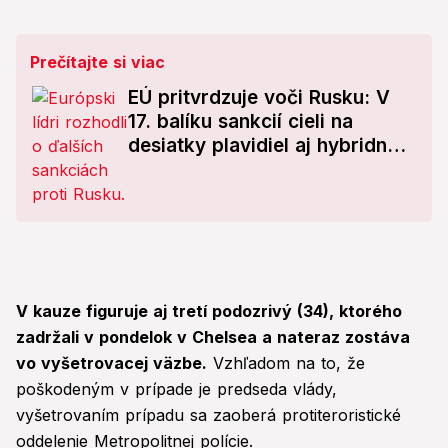
Prečítajte si viac
EÚ pritvrdzuje voči Rusku: V
17. balíku sankcií cieli na
desiatky plavidiel aj hybridné
hrozby
V kauze figuruje aj tretí podozrivý (34), ktorého
zadržali v pondelok v Chelsea a nateraz zostáva
vo vyšetrovacej väzbe.
Vzhľadom na to, že
poškodeným v prípade je predseda vlády,
vyšetrovaním prípadu sa zaoberá protiteroristické
oddelenie Metropolitnej polície.