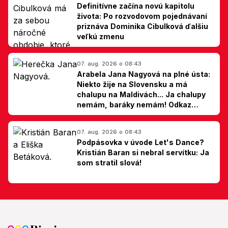
Definitívne začína novú kapitolu
života: Po rozvodovom pojednávaní
priznáva Dominika Cibulková ďalšiu
veľkú zmenu
07. aug. 2026 o 08:43
Arabela Jana Nagyová na plné ústa:
Niekto žije na Slovensku a má
chalupu na Maldivách... Ja chalupy
nemám, baráky nemám! Odkaz
Slovákom
07. aug. 2026 o 08:43
Podpásovka v úvode Let's Dance?
Kristián Baran si nebral servítku: Ja
som stratil slová!