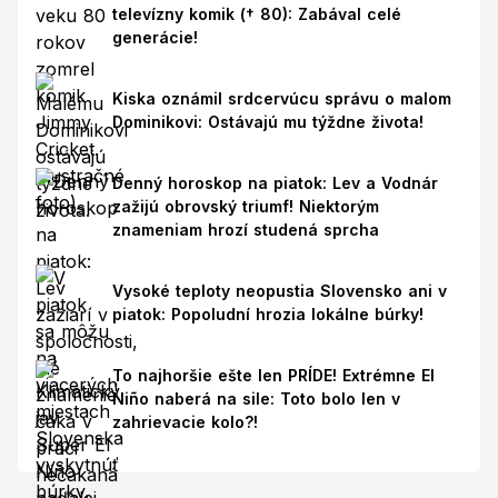
televízny komik († 80): Zabával celé
generácie!
Kiska oznámil srdcervúcu správu o malom
Dominikovi: Ostávajú mu týždne života!
Denný horoskop na piatok: Lev a Vodnár
zažijú obrovský triumf! Niektorým
znameniam hrozí studená sprcha
Vysoké teploty neopustia Slovensko ani v
piatok: Popoludní hrozia lokálne búrky!
To najhoršie ešte len PRÍDE! Extrémne El
Niño naberá na sile: Toto bolo len v
zahrievacie kolo?!