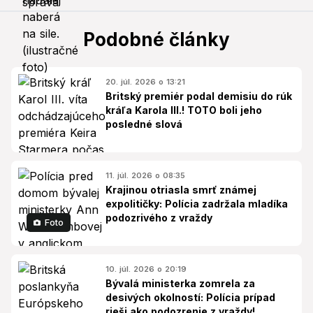
Podobné články
20. júl. 2026 o 13:21
Britský premiér podal demisiu do rúk
kráľa Karola III.! TOTO boli jeho
posledné slová
11. júl. 2026 o 08:35
Krajinou otriasla smrť známej
expolitičky: Polícia zadržala mladíka
podozrivého z vraždy
Foto
10. júl. 2026 o 20:19
Bývalá ministerka zomrela za
desivých okolností: Polícia prípad
rieši ako podozrenie z vraždy!