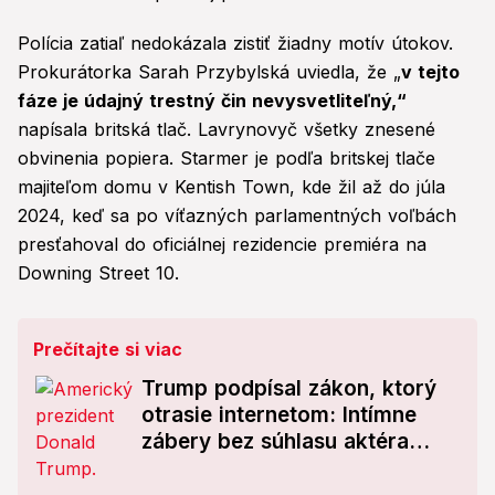
Polícia zatiaľ nedokázala zistiť žiadny motív útokov.
Prokurátorka Sarah Przybylská uviedla, že „
v tejto
fáze je údajný trestný čin nevysvetliteľný,“
napísala britská tlač. Lavrynovyč všetky znesené
obvinenia popiera. Starmer je podľa britskej tlače
majiteľom domu v Kentish Town, kde žil až do júla
2024, keď sa po víťazných parlamentných voľbách
presťahoval do oficiálnej rezidencie premiéra na
Downing Street 10.
Prečítajte si viac
Trump podpísal zákon, ktorý
otrasie internetom: Intímne
zábery bez súhlasu aktéra
budú v USA trestné