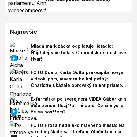
Najnovšie
Mladá markizáčka odpilotuje lietadlo:
Najďalej som bola v Chorvátsku na ostrove
Hvar!
FOTO Dcéra Karla Gotta prekvapila novým
videoklipom, maestro by bol pyšný:
Charlotte ukázala obrovský talent priamo v
Paríži!
Exfarmárka po zverejnení VIDEA Gáboríka s
inou ženou: Rozj**ali mi auto! Čo si myslíš,
že sa pos**em?!
FOTO Hrôza neďaleko hlavného mesta: Na
strednej škole sa strieľalo, útočníkom mal