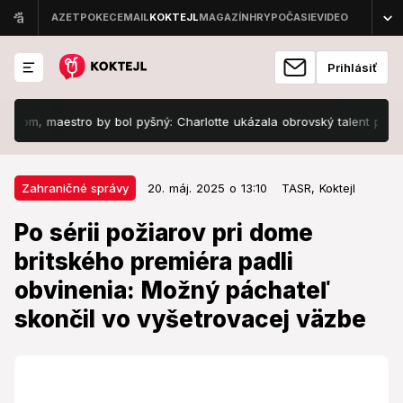
Prihlásiť
maestro by bol pyšný: Charlotte ukázala obrovský talent priamo v Par
20. máj. 2025 o 13:10
Zahraničné správy
Zahraničné správy
20. máj. 2025 o 13:10
TASR,
Koktejl
Po sérii požiarov pri dome
Po sérii požiarov pri dome
britského premiéra padli
britského premiéra padli
obvinenia: Možný páchateľ
obvinenia: Možný páchateľ
skončil vo vyšetrovacej väzbe
skončil vo vyšetrovacej väzbe
Prípad rieši protiteroristická jednotka.