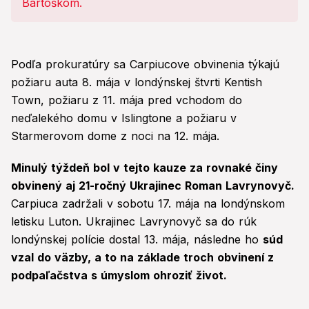
Podľa prokuratúry sa Carpiucove obvinenia týkajú
požiaru auta 8. mája v londýnskej štvrti Kentish
Town, požiaru z 11. mája pred vchodom do
neďalekého domu v Islingtone a požiaru v
Starmerovom dome z noci na 12. mája.
Minulý týždeň bol v tejto kauze za rovnaké činy
obvinený aj 21-ročný Ukrajinec Roman Lavrynovyč.
Carpiuca zadržali v sobotu 17. mája na londýnskom
letisku Luton. Ukrajinec Lavrynovyč sa do rúk
londýnskej polície dostal 13. mája, následne ho
súd
vzal do väzby, a to na základe troch obvinení z
podpaľačstva s úmyslom ohroziť život.