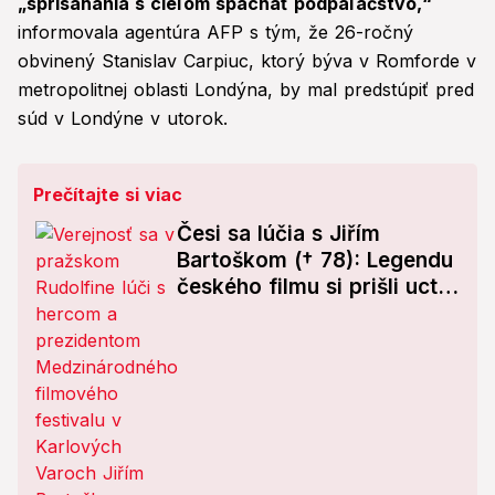
„sprisahania s cieľom spáchať podpaľačstvo,“
informovala agentúra AFP s tým, že 26-ročný
obvinený Stanislav Carpiuc, ktorý býva v Romforde v
metropolitnej oblasti Londýna, by mal predstúpiť pred
súd v Londýne v utorok.
Prečítajte si viac
Česi sa lúčia s Jiřím
Bartoškom († 78): Legendu
českého filmu si prišli uctiť
stovky ľudí