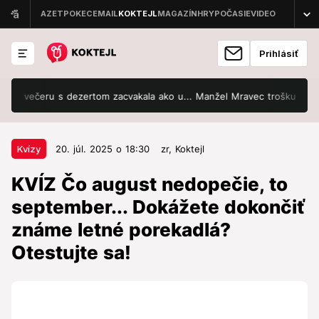
Prihlásiť
večeru s dezertom zacvakala ako u... Manžel Mravec trošku brblal, že.
20. júl. 2025 o 18:30
Kvízy
Kvízy
20. júl. 2025 o 18:30
zr,
Koktejl
KVÍZ Čo august nedopečie, to
KVÍZ Čo august nedopečie, to
september... Dokážete dokončiť
september... Dokážete dokončiť
známe letné porekadlá? Otestujte
známe letné porekadlá?
sa!
Otestujte sa!
Zistite, ako dobre poznáte tradičné letné múdrosti
našich predkov.