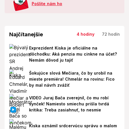
Pošlite nám ho
Najčítanejšie
4 hodiny
72 hodín
Exprezident Kiska je oficiálne na
dôchodku: Aká penzia mu cinkne na účet?
Nemám dôvod ju tajiť
Šokujúce slová Mečiara, čo by urobil na
mieste premiéra! Chmelár na rovinu: Fico
by mal návrh zvážiť
VIDEO Juraj Bača zverejnil, čo mu robí
synček! Namiesto smiechu prišla tvrdá
kritika: Treba zasiahnuť, to nesmie
Kiska oznámil srdcervúcu správu o malom