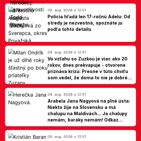
08. aug. 2026 o 12:51
Polícia hľadá len 17-ročnú Adelu: Od
stredy je nezvestná, spoznáte ju
podľa tohto detailu
08. aug. 2026 o 12:51
Vo vzťahu so Zuzkou je viac ako 20
rokov, dnes prekvapuje - otvorene
priznáva krízu: Presne v túto chvíľu
som vedel, že doma to nie je dobré,
hovorí Milan Ondrík
08. aug. 2026 o 12:51
Arabela Jana Nagyová na plné ústa:
Niekto žije na Slovensku a má
chalupu na Maldivách... Ja chalupy
nemám, baráky nemám! Odkaz
Slovákom
08. aug. 2026 o 12:51