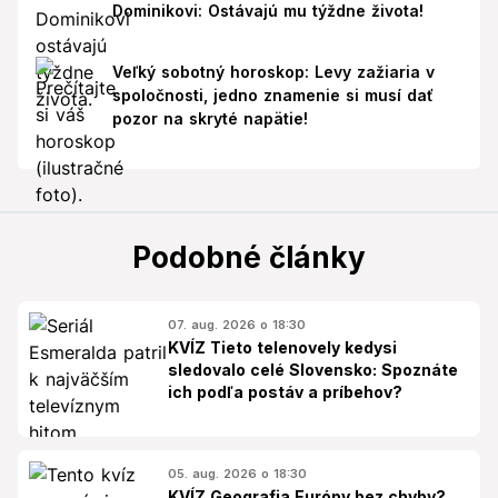
Dominikovi: Ostávajú mu týždne života!
Veľký sobotný horoskop: Levy zažiaria v
spoločnosti, jedno znamenie si musí dať
pozor na skryté napätie!
Podobné články
07. aug. 2026 o 18:30
KVÍZ Tieto telenovely kedysi
sledovalo celé Slovensko: Spoznáte
ich podľa postáv a príbehov?
05. aug. 2026 o 18:30
KVÍZ Geografia Európy bez chyby?