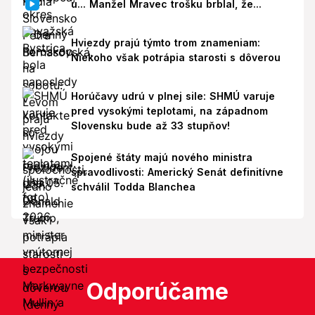
u... Manžel Mravec trošku brblal, že...
Hviezdy prajú týmto trom znameniam:
Niekoho však potrápia starosti s dôverou
Horúčavy udrú v plnej sile: SHMÚ varuje
pred vysokými teplotami, na západnom
Slovensku bude až 33 stupňov!
Spojené štáty majú nového ministra
spravodlivosti: Americký Senát definitívne
schválil Todda Blanchea
Odporúčame