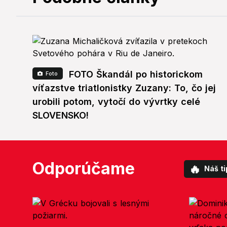
FOTO Škandál po historickom
Foto
víťazstve triatlonistky Zuzany: To, čo jej
urobili potom, vytočí do vývrtky celé
SLOVENSKO!
Odporúčame
🔥
Náš ti