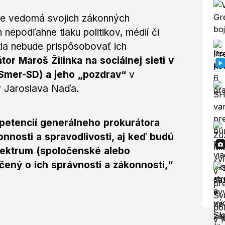
lne vedomá svojich zákonných
 nepodľahne tlaku politikov, médií či
tia nebude prispôsobovať ich
or Maroš Žilinka na sociálnej sieti v
 (Smer-SD) a jeho „pozdrav“
v
v Jaroslava Naďa.
etencií generálneho prokurátora
onnosti a spravodlivosti, aj keď budú
spektrum (spoločenské alebo
čený o ich správnosti a zákonnosti,“