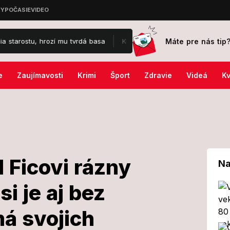
Máte pre nás tip
u, hrozí mu tvrdá basa
Komédia 6 gramov odštartovala svoju kinoj
e
Zaujímavosti
Krimi
Šport
Zdravie
Videá
Kv
l Ficovi rázny
Na
i je aj bez
 poslal Ficovi
á svojich