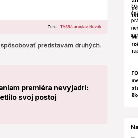
Zn
po
tv
Zdroj:
TASR/Jaroslav Novák
Mi
ro
rispôsobovať predstavám druhých.
ta
FO
me
eniam premiéra nevyjadrí:
st
šk
tlilo svoj postoj
Na