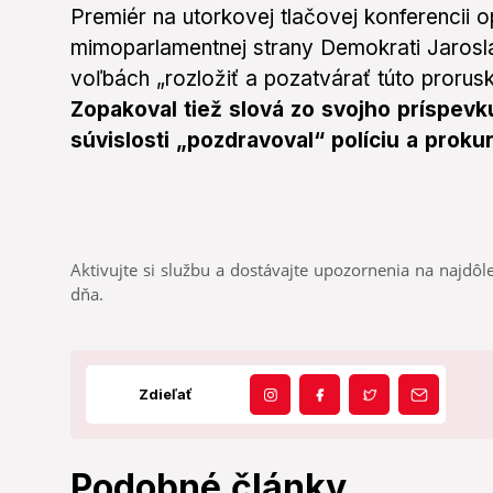
Premiér na utorkovej tlačovej konferencii 
mimoparlamentnej strany Demokrati Jarosl
voľbách „rozložiť a pozatvárať túto prorus
Zopakoval tiež slová zo svojho príspevku
súvislosti „pozdravoval“ políciu a proku
Aktivujte si službu a dostávajte upozornenia na najdôle
dňa.
Zdieľať
Podobné články