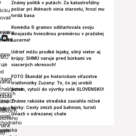
Známy politik v putách: Za katastrofálny
požiar pri Aténach vinia starostu, hrozí mu
tvrdá basa
Komédia 6 gramov odštartovala svoju
kinojazdu hviezdnou premiérou v pražskej
Lucerne!
Udrieť môžu prudké lejaky, silný vietor aj
krúpy: SHMÚ varuje pred búrkami vo
viacerých okresoch!
FOTO Škandál po historickom víťazstve
triatlonistky Zuzany: To, čo jej urobili
potom, vytočí do vývrtky celé SLOVENSKO!
Známe rakúske strediská zasiahla ničivé
búrky: Cesty zmizli pod bahnom, turisti
uviazli v odrezanej chate