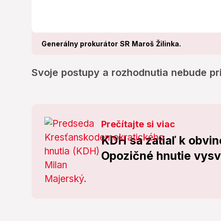
Generálny prokurátor SR Maroš Žilinka.
Svoje postupy a rozhodnutia nebude p
Prečítajte si viac
KDH sa zatiaľ k obvin
Opozičné hnutie vysve