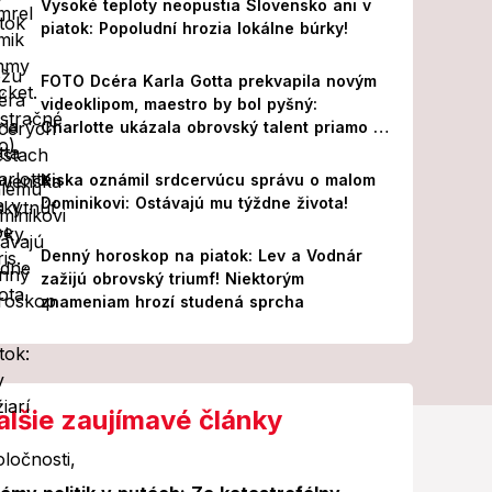
Vysoké teploty neopustia Slovensko ani v
piatok: Popoludní hrozia lokálne búrky!
FOTO Dcéra Karla Gotta prekvapila novým
videoklipom, maestro by bol pyšný:
Charlotte ukázala obrovský talent priamo v
Paríži!
Kiska oznámil srdcervúcu správu o malom
Dominikovi: Ostávajú mu týždne života!
Denný horoskop na piatok: Lev a Vodnár
zažijú obrovský triumf! Niektorým
znameniam hrozí studená sprcha
alšie zaujímavé články