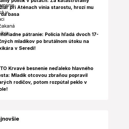
ámy politik v putách: Za katastrofálny
žiar pri Aténach vinia starostu, hrozí mu
rdá basa
moriadne pátranie: Polícia hľadá dvoch 17-
čných mladíkov po brutálnom útoku na
xikára v Seredi!
Foto
TO Krvavé besnenie neďaleko hlavného
sta: Mladík otcovou zbraňou popravil
arých rodičov, potom rozpútal peklo v
ole!
jnovšie