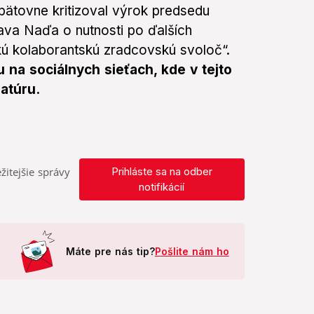
opätovne kritizoval výrok predsedu
ava Naďa o nutnosti po ďalších
kú kolaborantskú zradcovskú svoloč“.
 na sociálnych sieťach, kde v tejto
ratúru.
žitejšie správy
Prihláste sa na odber
notifikácií
Máte pre nás tip?
Pošlite nám ho