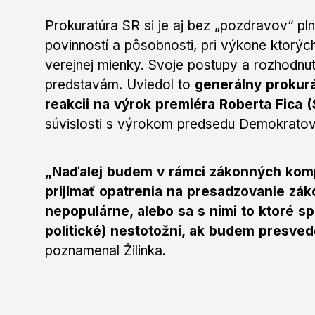
Prokuratúra SR si je aj bez „pozdravov“ p
povinností a pôsobnosti, pri výkone ktorých
verejnej mienky. Svoje postupy a rozhodnu
predstavám. Uviedol to
generálny prokurát
reakcii na výrok premiéra Roberta Fica
súvislosti s výrokom predsedu Demokrato
„Naďalej budem v rámci zákonných komp
prijímať opatrenia na presadzovanie zák
nepopulárne, alebo sa s nimi to ktoré 
politické) nestotožní, ak budem presved
poznamenal Žilinka.