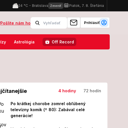
Prihlásiť
?
Pošlite nám ho
azdu hviezdnou premiérou v pražskej Lucerne!
Udrieť môžu prudké
ízy
Astrológia
Off Record
jčítanejšie
4 hodiny
72 hodín
Po krátkej chorobe zomrel obľúbený
televízny komik († 80): Zabával celé
generácie!