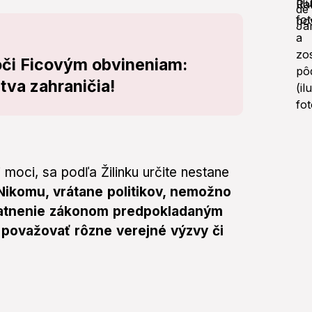
voči Ficovým obvineniam:
tva zahraničia!
 moci, sa podľa Žilinku určite nestane
Nikomu, vrátane politikov, nemožno
platnenie zákonom predpokladaným
považovať rôzne verejné výzvy či