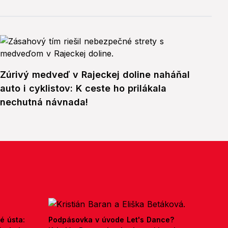
Zúrivý medveď v Rajeckej doline naháňal
auto i cyklistov: K ceste ho prilákala
nechutná návnada!
é ústa:
Podpásovka v úvode Let's Dance?