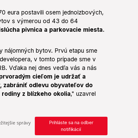
,70 eura postavili osem jednoizbových,
ytov s výmerou od 43 do 64
slúcha pivnica a parkovacie miesta.
by nájomných bytov. Prvú etapu sme
d developera, v tomto prípade sme v
RB. Vďaka nej dnes vedľa vás a nás
prvoradým cieľom je udržať a
, zabrániť odlevu obyvateľov do
 rodiny z blízkeho okolia
," uzavrel
žitejšie správy
Prihláste sa na odber
notifikácií