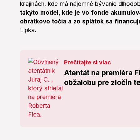
krajinách, kde má nájomné bývanie dlhodobú
takýto model, kde je vo fonde akumulov
obrátkovo točia a zo splátok sa financuj
Lipka.
Prečítajte si viac
Atentát na premiéra F
obžalobu pre zločin t