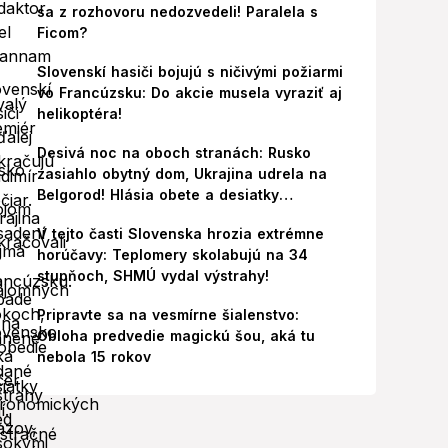
sa z rozhovoru nedozvedeli! Paralela s
Ficom?
Slovenskí hasiči bojujú s ničivými požiarmi
vo Francúzsku: Do akcie musela vyraziť aj
helikoptéra!
Desivá noc na oboch stranách: Rusko
zasiahlo obytný dom, Ukrajina udrela na
Belgorod! Hlásia obete a desiatky
zranených
V tejto časti Slovenska hrozia extrémne
horúčavy: Teplomery skolabujú na 34
stupňoch, SHMÚ vydal výstrahy!
Pripravte sa na vesmírne šialenstvo:
Obloha predvedie magickú šou, aká tu
nebola 15 rokov