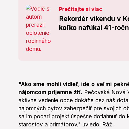
Prečítajte si viac
Rekordér víkendu v Ko
koľko nafúkal 
"Ako sme mohli vidieť, ide o veľmi pekn
nájomcom príjemne žiť.
Pečovská Nová Ve
aktívne vedenie obce dokáže cez náš dot
nájomných bytov zabezpečiť pre svojich ob
sa im podarí projekt úspešne dotiahnuť do 
starostov a primátorov," uviedol Ráž.