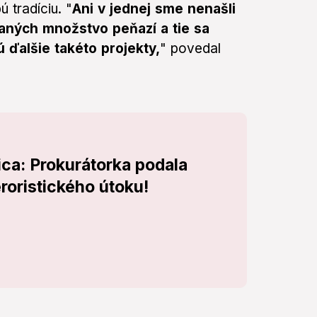
 tradíciu. "
Ani v jednej sme nenašli
aných množstvo peňazí a tie sa
ú ďalšie takéto projekty,
" povedal
ica: Prokurátorka podala
eroristického útoku!