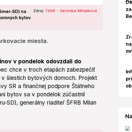
De
za
Zdroj:
TASR - Veronika Mihaliková
 Smer-SD) na
Be
ájomných bytov
Zr
arkovacie miesta.
na
mŕ
inov v pondelok odovzdali do
ec chce v troch etapách zabezpečiť
In
v v šiestich bytových domoch. Projekt
pr
ob
ravy SR a finančnej podpore Štátneho
í bytov sa v pondelok zúčastnil
u-SD), generálny riaditeľ ŠFRB Milan
Na