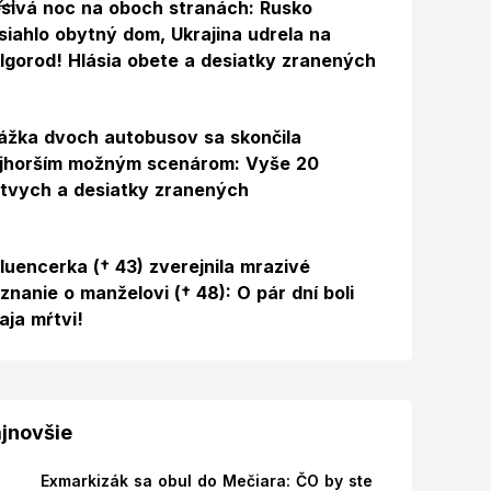
sivá noc na oboch stranách: Rusko
siahlo obytný dom, Ukrajina udrela na
lgorod! Hlásia obete a desiatky zranených
ážka dvoch autobusov sa skončila
jhorším možným scenárom: Vyše 20
tvych a desiatky zranených
Foto
fluencerka († 43) zverejnila mrazivé
iznanie o manželovi († 48): O pár dní boli
aja mŕtvi!
jnovšie
Exmarkizák sa obul do Mečiara: ČO by ste