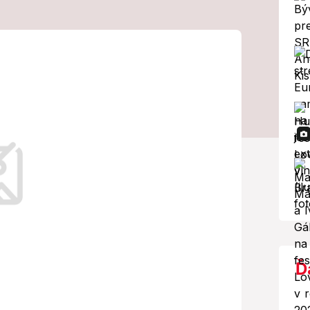
jto obci 24
mných bytov
 a parkovacie miesta.
Ď