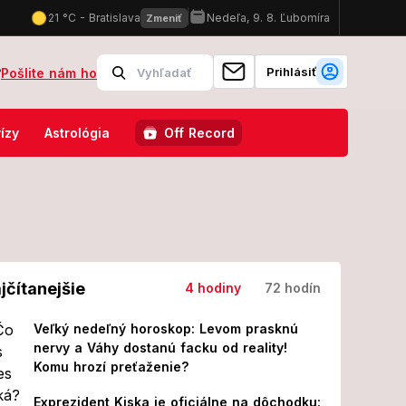
Prihlásiť
?
Pošlite nám ho
bytný dom, Ukrajina udrela na Belgorod! Hlásia obete a desiatky zra
ízy
Astrológia
Off Record
jčítanejšie
4 hodiny
72 hodín
Veľký nedeľný horoskop: Levom prasknú
nervy a Váhy dostanú facku od reality!
Komu hrozí preťaženie?
Exprezident Kiska je oficiálne na dôchodku: