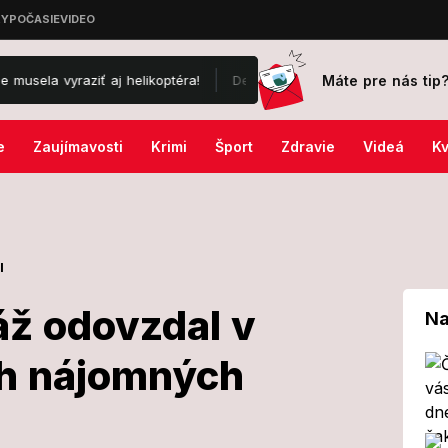
Máte pre nás tip
ť aj helikoptéra!
Desivá noc na oboch stranách: Rusko zasiahlo o
e
Zaujímavosti
Krimi
Šport
Zdravie
Videá
Kv
l
Ráž odovzdal v
Na
ch nájomných
ster Ráž