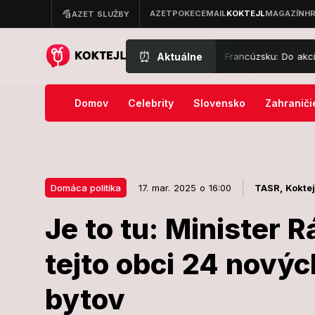
⏰
Aktuálne
asiči bojujú s ničivými požiarmi vo Francúzsku: Do akcie musela vyrazi
Domov
Celebrity
Slovensko
Zahraniči
Domáca politika
17. mar. 2025 o 16:00
TASR,
Koktej
Je to tu: Minister 
17. mar. 2025 o 16:00
Domáca politika
tejto obci 24 nový
Je to tu: Mini
bytov