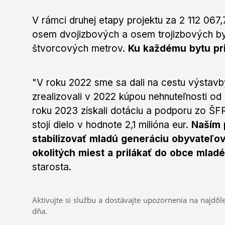
V rámci druhej etapy projektu za 2 112 067
osem dvojizbových a osem trojizbových b
štvorcových metrov.
Ku každému bytu pri
"V roku 2022 sme sa dali na cestu výstav
zrealizovali v 2022 kúpou nehnuteľnosti o
roku 2023 získali dotáciu a podporu zo ŠF
stojí dielo v hodnote 2,1 milióna eur.
Naším 
stabilizovať mladú generáciu obyvateľov
okolitých miest a prilákať do obce mladé
starosta.
Aktivujte si službu a dostávajte upozornenia na najdôle
dňa.