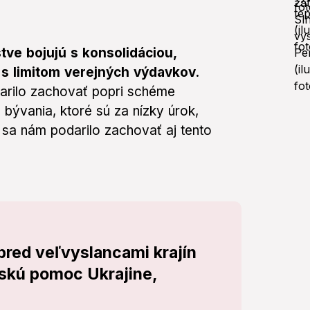
tve bojujú s konsolidáciou,
s limitom verejných výdavkov.
darilo zachovať popri schéme
bývania, ktoré sú za nízky úrok,
y sa nám podarilo zachovať aj tento
pred veľvyslancami krajín
nskú pomoc Ukrajine,