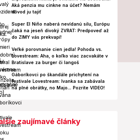
Aká penzia mu cinkne na účet? Nemám
dôvod ju tajiť
Super El Niño naberá nevídanú silu, Európu
čaká na jeseň divoký ZVRAT: Predpoveď až
do ZIMY vás prekvapí!
Veľké porovnanie cien jedla! Pohoda vs.
Lovestream: Aha, o koľko viac zacvakáte v
Bratislave za burger či langoš
Gáboríkovci po škandále prichytení na
festivale Lovestream: Ivanka sa zabávala
na plné obrátky, no Majo... Pozrite VIDEO!
alšie zaujímavé články