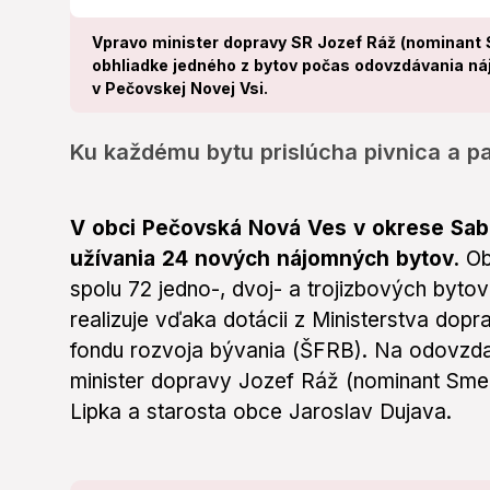
Vpravo minister dopravy SR Jozef Ráž (nominant
obhliadke jedného z bytov počas odovzdávania n
v Pečovskej Novej Vsi.
Ku každému bytu prislúcha pivnica a p
V obci Pečovská Nová Ves v okrese Sab
užívania 24 nových nájomných bytov.
Ob
spolu 72 jedno-, dvoj- a trojizbových byto
realizuje vďaka dotácii z Ministerstva dop
fondu rozvoja bývania (ŠFRB). Na odovzdan
minister dopravy Jozef Ráž (nominant Smer
Lipka a starosta obce Jaroslav Dujava.