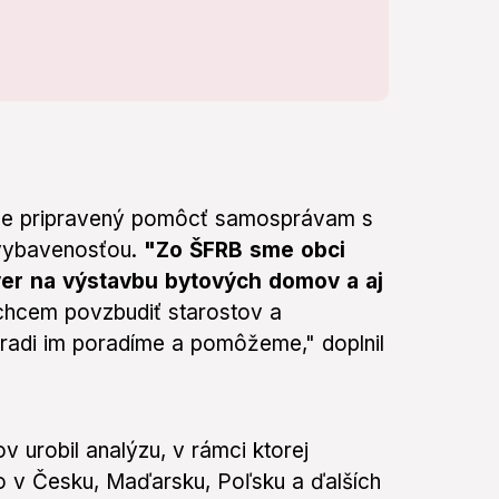
čne pripravený pomôcť samosprávam s
 vybavenosťou.
"Zo ŠFRB sme obci
ver na výstavbu bytových domov a aj
 chcem povzbudiť starostov a
, radi im poradíme a pomôžeme," doplnil
 urobil analýzu, v rámci ktorej
o v Česku, Maďarsku, Poľsku a ďalších