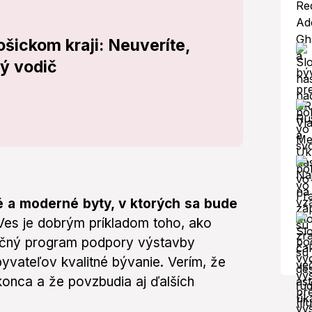
šickom kraji: Neuveríte,
41-ročný vodič
é a moderné byty, v ktorých sa bude
s je dobrým príkladom toho, ako
ačný program podpory výstavby
yvateľov kvalitné bývanie. Verím, že
konca a že povzbudia aj ďalších