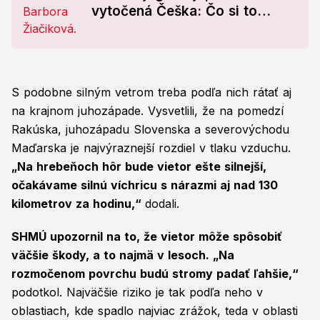
vytočená Češka: Čo si to
dovoľuje?!
S podobne silným vetrom treba podľa nich rátať aj
na krajnom juhozápade. Vysvetlili, že na pomedzí
Rakúska, juhozápadu Slovenska a severovýchodu
Maďarska je najvýraznejší rozdiel v tlaku vzduchu.
„Na hrebeňoch hôr bude vietor ešte silnejší,
očakávame silnú víchricu s nárazmi aj nad 130
kilometrov za hodinu,“
dodali.
SHMÚ upozornil na to, že vietor môže spôsobiť
väčšie škody, a to najmä v lesoch. „Na
rozmočenom povrchu budú stromy padať ľahšie,“
podotkol. Najväčšie riziko je tak podľa neho v
oblastiach, kde spadlo najviac zrážok, teda v oblasti