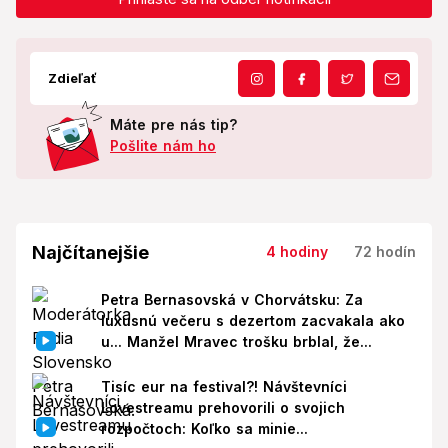
Zdieľať
Máte pre nás tip?
Pošlite nám ho
Najčítanejšie
4 hodiny
72 hodín
Petra Bernasovská v Chorvátsku: Za
luxusnú večeru s dezertom zacvakala ako
u... Manžel Mravec trošku brblal, že...
Tisíc eur na festival?! Návštevníci
Lovestreamu prehovorili o svojich
rozpočtoch: Koľko sa minie...