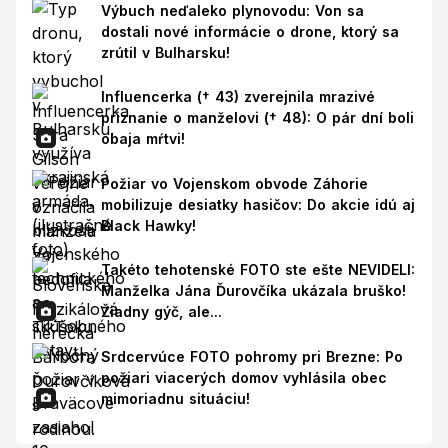
Výbuch neďaleko plynovodu: Von sa
dostali nové informácie o drone, ktorý sa
zrútil v Bulharsku!
Influencerka († 43) zverejnila mrazivé
priznanie o manželovi († 48): O pár dní boli
obaja mŕtvi!
Požiar vo Vojenskom obvode Záhorie
mobilizuje desiatky hasičov: Do akcie idú aj
Black Hawky!
Takéto tehotenské FOTO ste ešte NEVIDELI:
Manželka Jána Ďurovčíka ukázala bruško!
Žiadny gýč, ale...
Srdcervúce FOTO pohromy pri Brezne: Po
požiari viacerých domov vyhlásila obec
mimoriadnu situáciu!