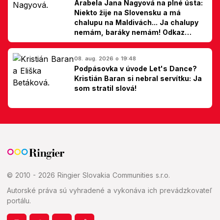
Arabela Jana Nagyová na plné ústa:
Niekto žije na Slovensku a má
chalupu na Maldivách... Ja chalupy
nemám, baráky nemám! Odkaz
Slovákom
08. aug. 2026 o 19:48
Podpásovka v úvode Let's Dance?
Kristián Baran si nebral servítku: Ja
som stratil slová!
© 2010 - 2026 Ringier Slovakia Communities s.r.o.
Autorské práva sú vyhradené a vykonáva ich prevádzkovateľ
portálu.