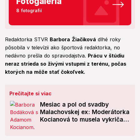
Fotogaléria
8 fotografií
Redaktorka STVR
Barbora
Žiačiková
dlhé roky
pôsobila v televízii ako športová redaktorka, no
nedávno prešla do spravodajstva.
Prácu v štúdiu
neraz strieda so živými vstupmi z terénu, počas
ktorých na môže stať čokoľvek.
Prečítajte si viac
Mesiac a pol od svadby
Malachovskej ex: Moderátorka
Kocianová to musela vykričať
do sveta! FOTO