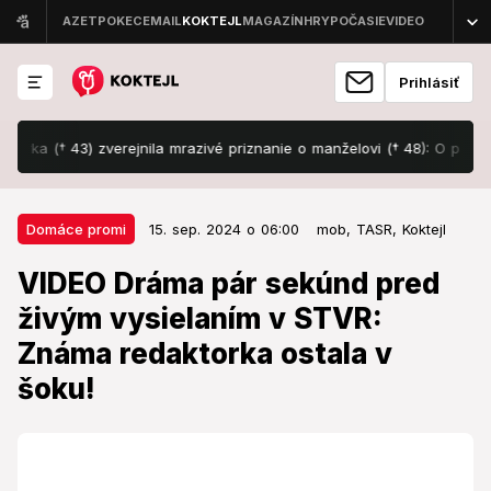
Prihlásiť
† 43) zverejnila mrazivé priznanie o manželovi († 48): O pár dní boli ob
15. sep. 2024 o 06:00
Domáce promi
Domáce promi
15. sep. 2024 o 06:00
mob,
TASR,
Koktejl
VIDEO Dráma pár sekúnd pred
VIDEO Dráma pár sekúnd pred
živým vysielaním v STVR: Známa
živým vysielaním v STVR:
redaktorka ostala v šoku!
Známa redaktorka ostala v
Počas živých vstupov na môže stať čokoľvek.
šoku!