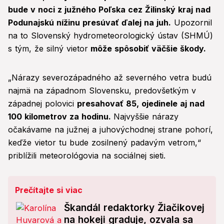
bude v noci z južného Poľska cez Žilinský kraj nad
Podunajskú nížinu presúvať ďalej na juh.
Upozornil
na to Slovenský hydrometeorologický ústav (SHMÚ)
s tým, že silný vietor
môže spôsobiť väčšie škody.
„Nárazy severozápadného až severného vetra budú
najmä na západnom Slovensku, predovšetkým v
západnej polovici
presahovať 85, ojedinele aj nad
100 kilometrov za hodinu.
Najvyššie nárazy
očakávame na južnej a juhovýchodnej strane pohorí,
keďže vietor tu bude zosilnený padavým vetrom,“
priblížili meteorológovia na sociálnej sieti.
Prečítajte si viac
Škandál redaktorky Žiačikovej
na hokeji graduje, ozvala sa