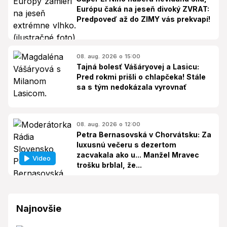
Európu čaká na jeseň divoký ZVRAT:
Predpoveď až do ZIMY vás prekvapí!
08. aug. 2026 o 15:00
Tajná bolesť Vášáryovej a Lasicu:
Pred rokmi prišli o chlapčeka! Stále
sa s tým nedokázala vyrovnať
08. aug. 2026 o 12:00
Petra Bernasovská v Chorvátsku: Za
luxusnú večeru s dezertom
zacvakala ako u... Manžel Mravec
Video
trošku brblal, že...
Najnovšie