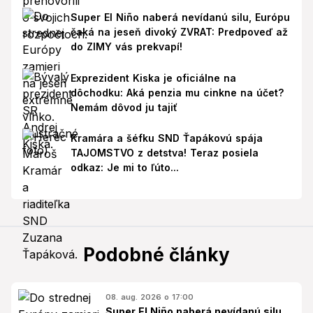
Super El Niño naberá nevídanú silu, Európu
čaká na jeseň divoký ZVRAT: Predpoveď až
do ZIMY vás prekvapí!
Exprezident Kiska je oficiálne na
dôchodku: Aká penzia mu cinkne na účet?
Nemám dôvod ju tajiť
Kramára a šéfku SND Ťapákovú spája
TAJOMSTVO z detstva! Teraz posiela
odkaz: Je mi to ľúto...
Podobné články
08. aug. 2026 o 17:00
Super El Niño naberá nevídanú silu,