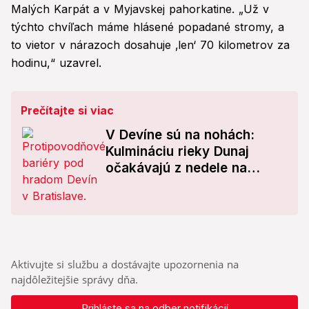
Malých Karpát a v Myjavskej pahorkatine. „Už v
týchto chvíľach máme hlásené popadané stromy, a
to vietor v nárazoch dosahuje ‚len‘ 70 kilometrov za
hodinu,“ uzavrel.
Prečítajte si viac
V Devíne sú na nohách:
Kulmináciu rieky Dunaj
očakávajú z nedele na
pondelok
Aktivujte si službu a dostávajte upozornenia na
najdôležitejšie správy dňa.
Prihláste sa na odber notifikácií