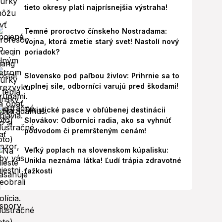
tieto okresy platí najprísnejšia výstraha!
Temné proroctvo čínskeho Nostradama:
Vojna, ktorá zmetie starý svet! Nastolí nový
poriadok?
Slovensko pod paľbou živlov: Prihrnie sa to
v plnej sile, odborníci varujú pred škodami!
Turistické pasce v obľúbenej destinácii
Slovákov: Odborníci radia, ako sa vyhnúť
podvodom či premršteným cenám!
Veľký poplach na slovenskom kúpalisku:
Unikla neznáma látka! Ľudí trápia zdravotné
ťažkosti