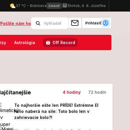
Prihlásiť
?
Pošlite nám ho
, ako sa vyhnúť podvodom či premršteným cenám!
Veľký poplach na 
ízy
Astrológia
Off Record
ajčítanejšie
4 hodiny
72 hodín
To najhoršie ešte len PRÍDE! Extrémne El
Niño naberá na sile: Toto bolo len v
zahrievacie kolo?!