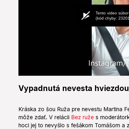
Tento video súbor
(kód chyby: 2320
0
seconds
Vypadnutá nevesta hviezdou
of
0
seconds
Volume
0%
Kráska zo šou Ruža pre nevestu Martina Fe
môže zdať. V relácii
Bez ruže
s moderátorko
hoci jej to nevyšlo s fešákom Tomášom a z 