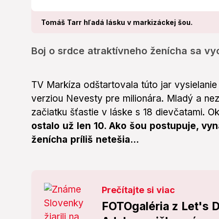
Tomáš Tarr hľadá lásku v markizáckej šou.
Boj o srdce atraktívneho ženícha sa vyo
TV Markíza odštartovala túto jar vysielani
verziou Nevesty pre milionára. Mladý a ne
začiatku šťastie v láske s 18 dievčatami. O
ostalo už len 10. Ako šou postupuje, vy
ženícha príliš netešia...
Prečítajte si viac
FOTOgaléria z Let's D