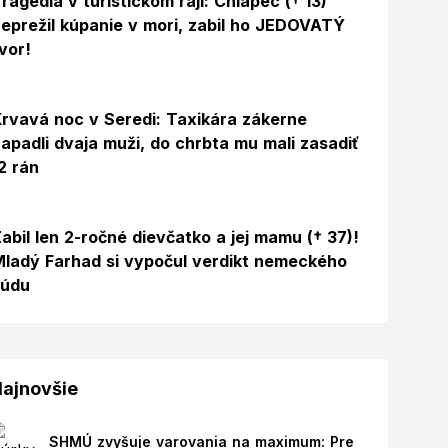
ragédia v turistickom raji: Chlapec († 13)
eprežil kúpanie v mori, zabil ho JEDOVATÝ
vor!
rvavá noc v Seredi: Taxikára zákerne
apadli dvaja muži, do chrbta mu mali zasadiť
2 rán
abil len 2-ročné dievčatko a jej mamu († 37)!
ladý Farhad si vypočul verdikt nemeckého
súdu
ajnovšie
SHMÚ zvyšuje varovania na maximum: Pre