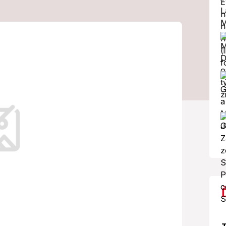
mamu: Majú sa
ať?
a vyostruje.