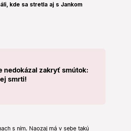
li, kde sa stretla aj s Jankom
e nedokázal zakryť smútok:
j smrti!
nach s ním. Naozaj má v sebe takú