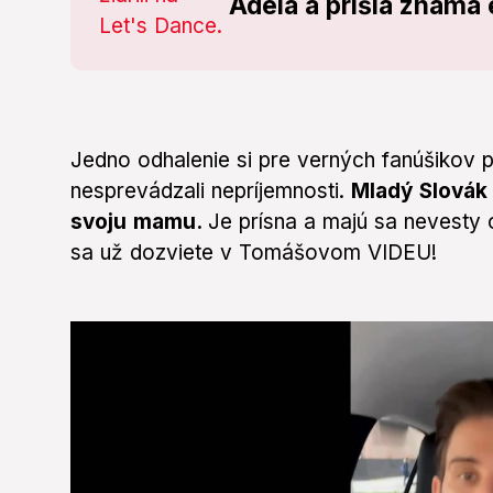
Adela a prišla známa 
Jedno odhalenie si pre verných fanúšikov p
nesprevádzali nepríjemnosti.
Mladý Slovák
svoju mamu.
Je prísna a majú sa nevest
sa už dozviete v Tomášovom VIDEU!