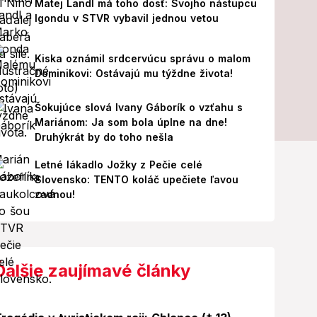
Matej Landl má toho dosť: Svojho nástupcu
Igondu v STVR vybavil jednou vetou
Kiska oznámil srdcervúcu správu o malom
Dominikovi: Ostávajú mu týždne života!
Šokujúce slová Ivany Gáborík o vzťahu s
Mariánom: Ja som bola úplne na dne!
Druhýkrát by do toho nešla
Letné lákadlo Jožky z Pečie celé
Slovensko: TENTO koláč upečiete ľavou
zadnou!
Ďalšie zaujímavé články