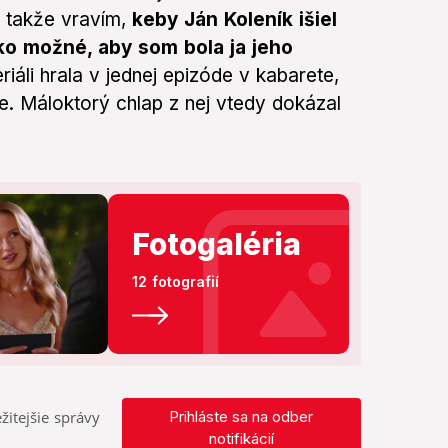
, takže vravím,
keby Ján Koleník išiel
tko možné, aby som bola ja jeho
riáli hrala v jednej epizóde v kabarete,
e. Máloktorý chlap z nej vtedy dokázal
Fotogaléria
12 fotografií
žitejšie správy
Prihláste sa na odber
notifikácií