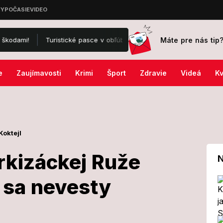
Máte pre nás tip
Turistické pasce v obľúbenej destinácii Slovákov: Odborníci radia
e
Zaujímavosti
Krimi
Šport
Zdravie
Videá
Kv
Koktejl
rkizáckej Ruže
N
 sa nevesty
 z markizáckej