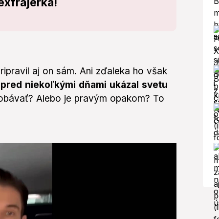
exfrajerka!
ripravil aj on sám. Ani zďaleka ho však
 pred niekoľkými dňami ukázal svetu
y obávať? Alebo je pravým opakom? To