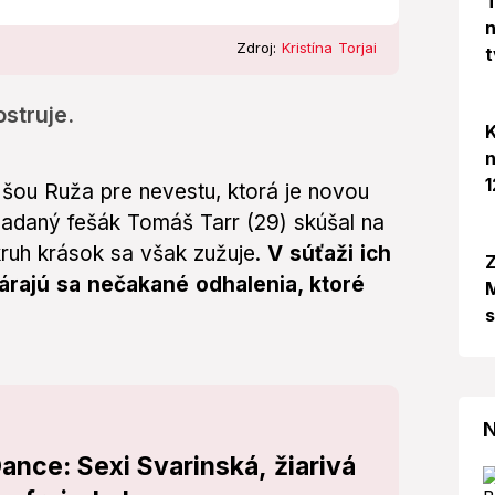
T
n
Zdroj:
Kristína Torjai
t
struje.
K
n
1
e šou Ruža pre nevestu, ktorá je novou
zadaný fešák Tomáš Tarr (29) skúšal na
kruh krások sa však zužuje.
V súťaži ich
Z
nárajú sa nečakané odhalenia, ktoré
M
N
ance: Sexi Svarinská, žiarivá