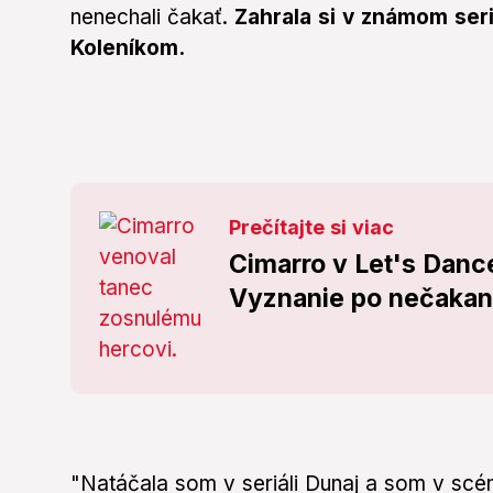
nenechali čakať.
Zahrala si v známom seriá
Koleníkom.
Prečítajte si viac
Cimarro v Let's Danc
Vyznanie po nečakane
"Natáčala som v seriáli Dunaj a som v scé