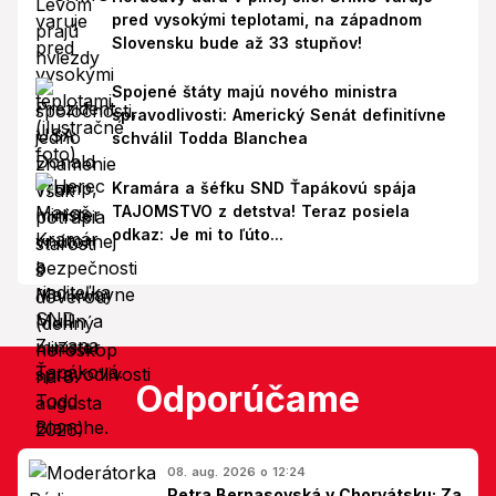
pred vysokými teplotami, na západnom
Slovensku bude až 33 stupňov!
Spojené štáty majú nového ministra
spravodlivosti: Americký Senát definitívne
schválil Todda Blanchea
Kramára a šéfku SND Ťapákovú spája
TAJOMSTVO z detstva! Teraz posiela
odkaz: Je mi to ľúto...
Odporúčame
08. aug. 2026 o 12:24
Petra Bernasovská v Chorvátsku: Za