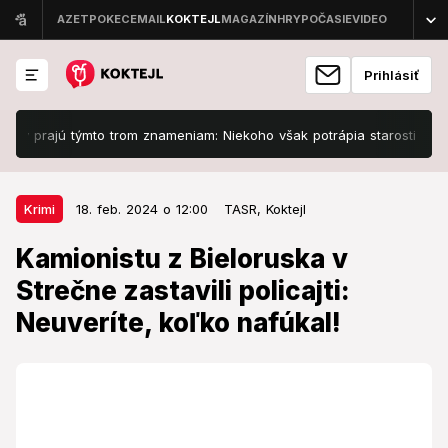
Prihlásiť
prajú týmto trom znameniam: Niekoho však potrápia starosti s dôverou
18. feb. 2024 o 12:00
Krimi
Krimi
18. feb. 2024 o 12:00
TASR,
Koktejl
Kamionistu z Bieloruska v Strečne
Kamionistu z Bieloruska v
zastavili policajti: Neuveríte,
Strečne zastavili policajti:
koľko nafúkal!
Neuveríte, koľko nafúkal!
Obvinenému hrozí trest odňatia slobody na dva až päť
rokov!