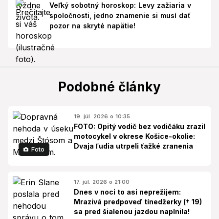
Veľký sobotný horoskop: Levy zažiaria v
spoločnosti, jedno znamenie si musí dať
pozor na skryté napätie!
Podobné články
19. júl. 2026 o 10:35
FOTO: Opitý vodič bez vodičáku zrazil
motocykel v okrese Košice-okolie:
Dvaja ľudia utrpeli ťažké zranenia
Foto
17. júl. 2026 o 21:00
Dnes v noci to asi neprežijem:
Mrazivá predpoveď tínedžerky († 19)
sa pred šialenou jazdou naplnila!