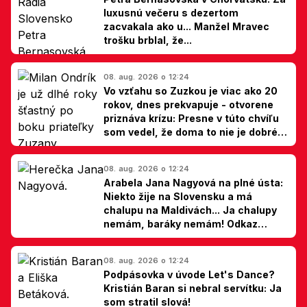
luxusnú večeru s dezertom
zacvakala ako u... Manžel Mravec
trošku brblal, že...
08. aug. 2026 o 12:24
Vo vzťahu so Zuzkou je viac ako 20
rokov, dnes prekvapuje - otvorene
priznáva krízu: Presne v túto chvíľu
som vedel, že doma to nie je dobré,
hovorí Milan Ondrík
08. aug. 2026 o 12:24
Arabela Jana Nagyová na plné ústa:
Niekto žije na Slovensku a má
chalupu na Maldivách... Ja chalupy
nemám, baráky nemám! Odkaz
Slovákom
08. aug. 2026 o 12:24
Podpásovka v úvode Let's Dance?
Kristián Baran si nebral servítku: Ja
som stratil slová!