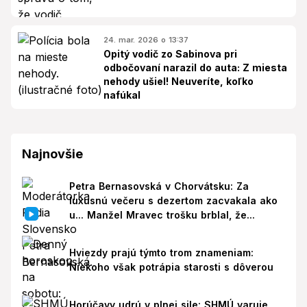
24. mar. 2026 o 13:37
Opitý vodič zo Sabinova pri
odbočovaní narazil do auta: Z miesta
nehody ušiel! Neuveríte, koľko
nafúkal
Najnovšie
Petra Bernasovská v Chorvátsku: Za
luxusnú večeru s dezertom zacvakala ako
u... Manžel Mravec trošku brblal, že...
Hviezdy prajú týmto trom znameniam:
Niekoho však potrápia starosti s dôverou
Horúčavy udrú v plnej sile: SHMÚ varuje