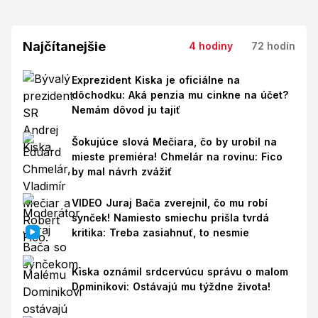
Najčítanejšie
4 hodiny
72 hodín
Exprezident Kiska je oficiálne na
dôchodku: Aká penzia mu cinkne na účet?
Nemám dôvod ju tajiť
Šokujúce slová Mečiara, čo by urobil na
mieste premiéra! Chmelár na rovinu: Fico
by mal návrh zvážiť
VIDEO Juraj Bača zverejnil, čo mu robí
synček! Namiesto smiechu prišla tvrdá
kritika: Treba zasiahnuť, to nesmie
Kiska oznámil srdcervúcu správu o malom
Dominikovi: Ostávajú mu týždne života!