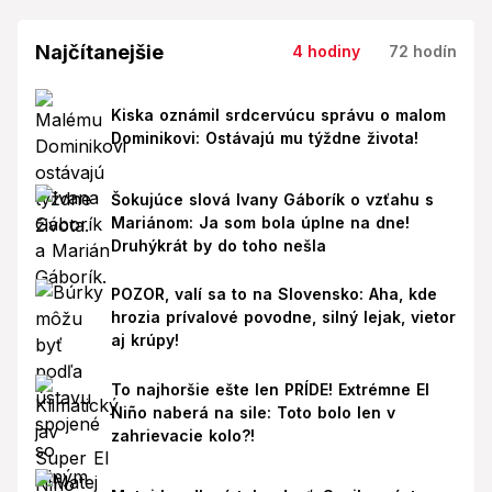
Najčítanejšie
4 hodiny
72 hodín
Kiska oznámil srdcervúcu správu o malom
Dominikovi: Ostávajú mu týždne života!
Šokujúce slová Ivany Gáborík o vzťahu s
Mariánom: Ja som bola úplne na dne!
Druhýkrát by do toho nešla
POZOR, valí sa to na Slovensko: Aha, kde
hrozia prívalové povodne, silný lejak, vietor
aj krúpy!
To najhoršie ešte len PRÍDE! Extrémne El
Niño naberá na sile: Toto bolo len v
zahrievacie kolo?!