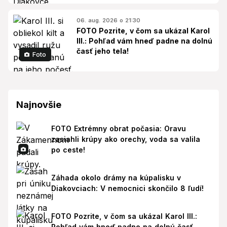
06. aug. 2026 o 21:30
FOTO Pozrite, v čom sa ukázal Karol
III.: Pohľad vám hneď padne na dolnú
časť jeho tela!
Foto
Najnovšie
FOTO Extrémny obrat počasia: Oravu
zasiahli krúpy ako orechy, voda sa valila
po ceste!
Záhada okolo drámy na kúpalisku v
Diakovciach: V nemocnici skončilo 8 ľudí!
FOTO Pozrite, v čom sa ukázal Karol III.:
Pohľad vám hneď padne na dolnú časť