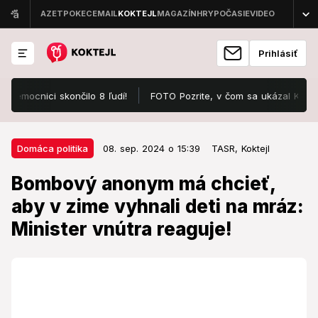
Prihlásiť
cnici skončilo 8 ľudí!
FOTO Pozrite, v čom sa ukázal Karol III.:
08. sep. 2024 o 15:39
Domáca politika
Domáca politika
08. sep. 2024 o 15:39
TASR,
Koktejl
Bombový anonym má chcieť, aby
Bombový anonym má chcieť,
v zime vyhnali deti na mráz:
aby v zime vyhnali deti na mráz:
Minister vnútra reaguje!
Minister vnútra reaguje!
Minister reagoval na otázku o medializovaných
zisteniach českých novinárov.