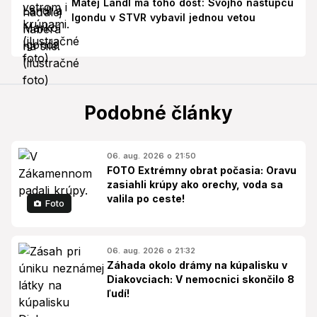
Matej Landl má toho dosť: Svojho nástupcu
Igondu v STVR vybavil jednou vetou
Podobné články
06. aug. 2026 o 21:50
FOTO Extrémny obrat počasia: Oravu
zasiahli krúpy ako orechy, voda sa
valila po ceste!
Foto
06. aug. 2026 o 21:32
Záhada okolo drámy na kúpalisku v
Diakovciach: V nemocnici skončilo 8
ľudí!