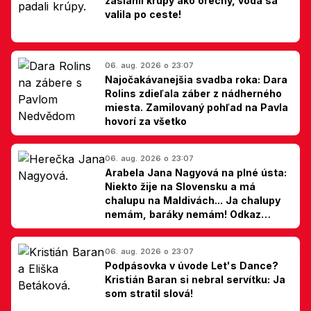
zasiahli krúpy ako orechy, voda sa
valila po ceste!
06. aug. 2026 o 23:07
Najočakávanejšia svadba roka: Dara
Rolins zdieľala záber z nádherného
miesta. Zamilovaný pohľad na Pavla
hovorí za všetko
06. aug. 2026 o 23:07
Arabela Jana Nagyová na plné ústa:
Niekto žije na Slovensku a má
chalupu na Maldivách... Ja chalupy
nemám, baráky nemám! Odkaz
Slovákom
06. aug. 2026 o 23:07
Podpásovka v úvode Let's Dance?
Kristián Baran si nebral servítku: Ja
som stratil slová!