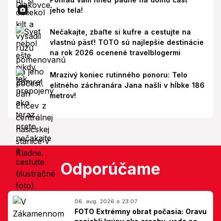
jeho tela!
Nečakajte, zbaľte si kufre a cestujte na
vlastnú päsť! TOTO sú najlepšie destinácie
na rok 2026 ocenené travelblogermi
Mrazivý koniec rutinného ponoru: Telo
elitného záchranára Jana našli v hĺbke 186
metrov!
Odporúčame
06. aug. 2026 o 23:07
FOTO Extrémny obrat počasia: Oravu