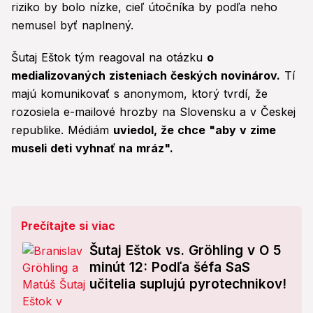
riziko by bolo nízke, cieľ útočníka by podľa neho
nemusel byť naplnený.
Šutaj Eštok tým reagoval na otázku
o
medializovaných zisteniach českých novinárov.
Tí
majú komunikovať s anonymom, ktorý tvrdí, že
rozosiela e-mailové hrozby na Slovensku a v Českej
republike. Médiám
uviedol, že chce "aby v zime
museli deti vyhnať na mráz".
Prečítajte si viac
Šutaj Eštok vs. Gröhling v O 5
minút 12: Podľa šéfa SaS
učitelia suplujú pyrotechnikov!