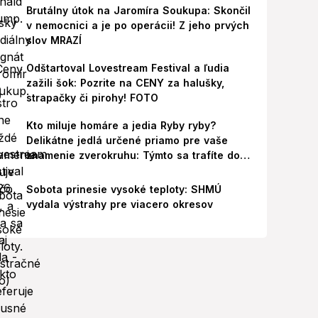
Brutálny útok na Jaromíra Soukupa: Skončil
v nemocnici a je po operácii! Z jeho prvých
slov MRAZÍ
Odštartoval Lovestream Festival a ľudia
zažili šok: Pozrite na CENY za halušky,
strapačky či pirohy! FOTO
Kto miluje homáre a jedia Ryby ryby?
Delikátne jedlá určené priamo pre vaše
znamenie zverokruhu: Týmto sa trafíte do
ich chutí!
Sobota prinesie vysoké teploty: SHMÚ
vydala výstrahy pre viacero okresov