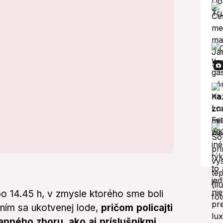
po 14.45 h, v zmysle ktorého sme boli
aním sa ukotvenej lode,
pričom policajti
anného zboru, ako aj príslušníkmi