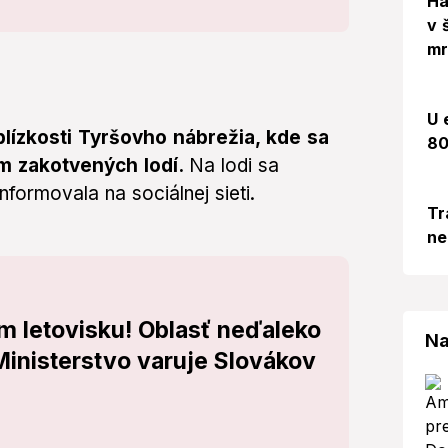
Há
v 
mr
U 
 blízkosti Tyršovho nábrežia, kde sa
80
am zakotvených lodí.
Na lodi sa
formovala na sociálnej sieti.
Tr
ne
m letovisku! Oblasť neďaleko
Na
 Ministerstvo varuje Slovákov