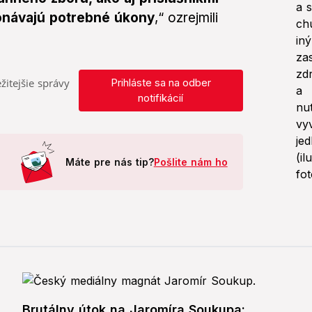
onávajú potrebné úkony
,“ ozrejmili
žitejšie správy
Prihláste sa na odber
notifikácií
Máte pre nás tip?
Pošlite nám ho
Brutálny útok na Jaromíra Soukupa: