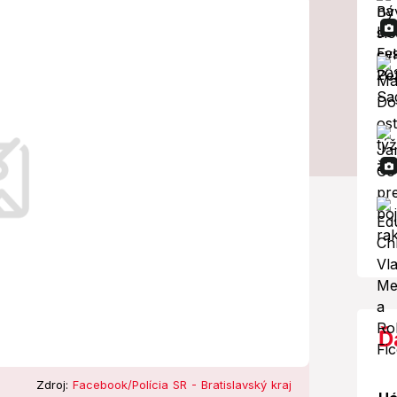
unaji sa potápa
kony.
Ď
Zdroj:
Facebook/Polícia SR - Bratislavský kraj