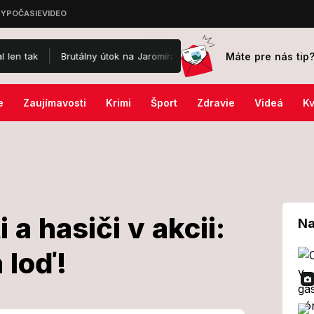
Máte pre nás tip
Brutálny útok na Jaromíra Soukupa: Skončil v nemocnici a je po op
e
Zaujímavosti
Krimi
Šport
Zdravie
Videá
Kv
i a hasiči v akcii:
Na
 loď!
olicajti a hasiči