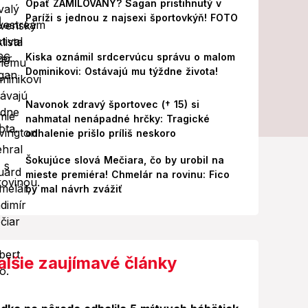
Opäť ZAMILOVANÝ? Sagan pristihnutý v
Paríži s jednou z najsexi športovkýň! FOTO
Kiska oznámil srdcervúcu správu o malom
Dominikovi: Ostávajú mu týždne života!
Navonok zdravý športovec († 15) si
nahmatal nenápadné hrčky: Tragické
odhalenie prišlo príliš neskoro
Šokujúce slová Mečiara, čo by urobil na
mieste premiéra! Chmelár na rovinu: Fico
by mal návrh zvážiť
alšie zaujímavé články