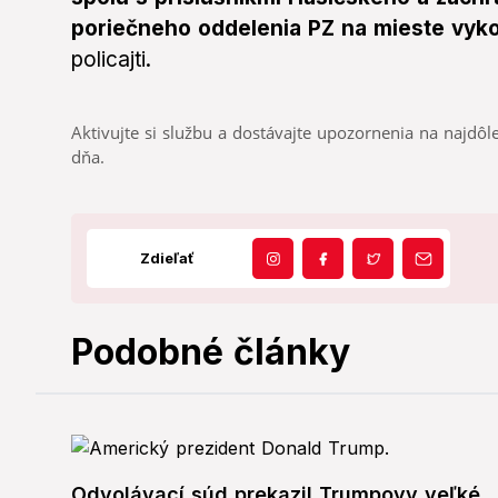
poriečneho oddelenia PZ na mieste vyk
policajti.
Aktivujte si službu a dostávajte upozornenia na najdôle
dňa.
Zdieľať
Podobné články
Odvolávací súd prekazil Trumpovy veľké