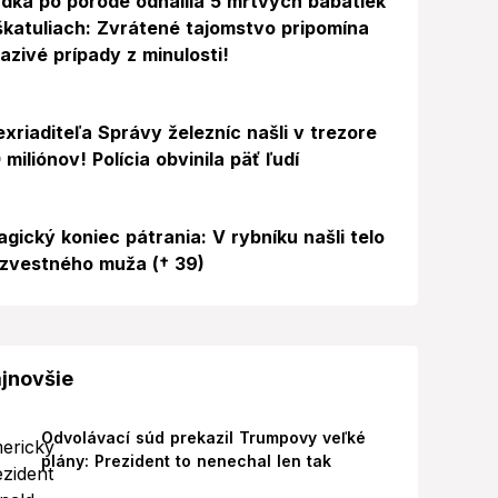
dka po pôrode odhalila 5 mŕtvych bábätiek
škatuliach: Zvrátené tajomstvo pripomína
azivé prípady z minulosti!
exriaditeľa Správy železníc našli v trezore
 miliónov! Polícia obvinila päť ľudí
agický koniec pátrania: V rybníku našli telo
zvestného muža († 39)
jnovšie
Odvolávací súd prekazil Trumpovy veľké
plány: Prezident to nenechal len tak