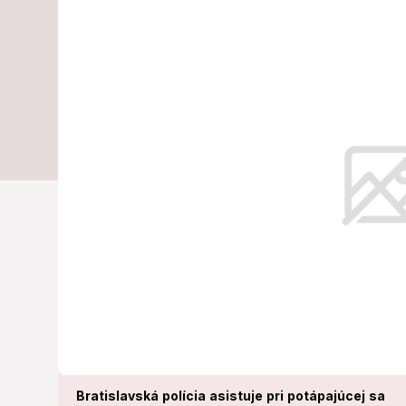
v akcii: Na D
loď!
Na mieste vykonávajú potrebné ú
Bratislavská polícia asistuje pri potápajúcej sa