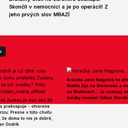
Skončil v nemocnici a je po operácii! Z
jeho prvých slov MRAZÍ
p
Arabela Jana Nagyová na pln
Niekto žije na Slovensku a m
na Maldivách... Ja chalupy 
baráky nemám! Odkaz Slová
 so Zuzkou je viac ako 20
es prekvapuje - otvorene
rízu: Presne v túto chvíľu
 že doma to nie je dobré,
an Ondrík