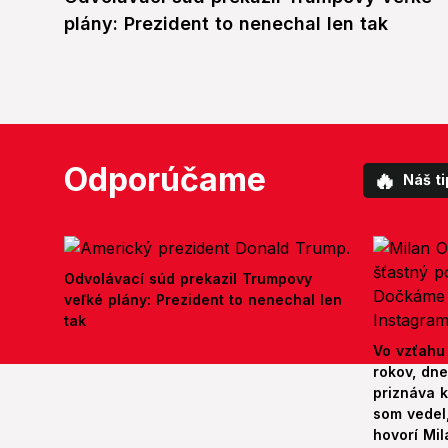
plány: Prezident to nenechal len tak
Odporúčame
🔥
Náš ti
Odvolávací súd prekazil Trumpovy
veľké plány: Prezident to nenechal len
tak
Vo vzťahu
rokov, dn
priznáva k
som vedel,
hovorí Mil