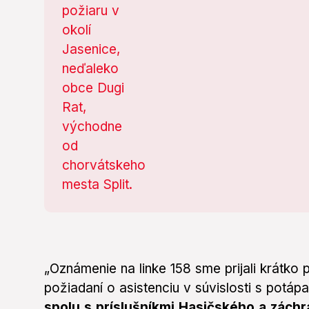
„Oznámenie na linke 158 sme prijali krátko 
požiadaní o asistenciu v súvislosti s potáp
spolu s príslušníkmi Hasičského a záchr