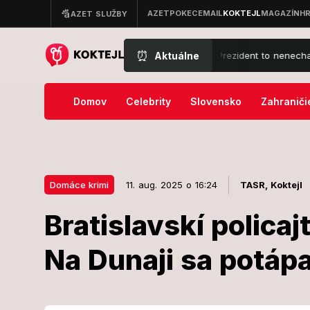
⏰
Aktuálne
cí súd prekazil Trumpovy veľké plány: Prezident to nenechal len tak
Domov
Celebrity
Slovensko
Zahraniči
Domáce krimi
11. aug. 2025 o 16:24
TASR,
Koktejl
Bratislavskí policajt
11. aug. 2025 o 16:24
Domáce krimi
Na Dunaji sa potápa
Bratislavskí p