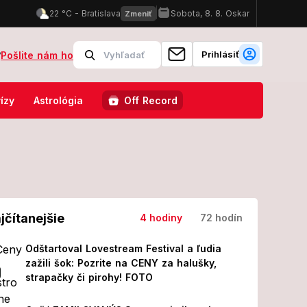
Prihlásiť
?
Pošlite nám ho
erácii! Z jeho prvých slov MRAZÍ
Odštartoval Lovestream Festival 
ízy
Astrológia
Off Record
jčítanejšie
4 hodiny
72 hodín
Odštartoval Lovestream Festival a ľudia
zažili šok: Pozrite na CENY za halušky,
strapačky či pirohy! FOTO