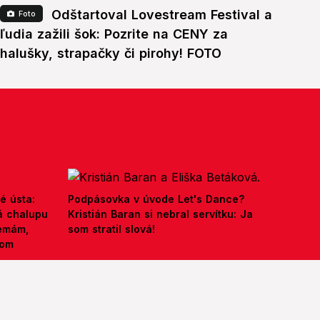
Odštartoval Lovestream Festival a
Foto
ľudia zažili šok: Pozrite na CENY za
halušky, strapačky či pirohy! FOTO
é ústa:
Podpásovka v úvode Let's Dance?
á chalupu
Kristián Baran si nebral servítku: Ja
nemám,
som stratil slová!
kom