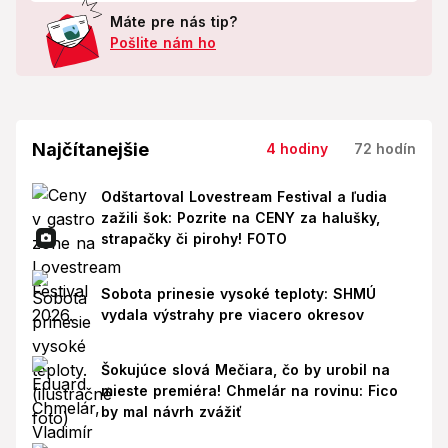
Máte pre nás tip?
Pošlite nám ho
Najčítanejšie
4 hodiny
72 hodín
Odštartoval Lovestream Festival a ľudia
zažili šok: Pozrite na CENY za halušky,
strapačky či pirohy! FOTO
Sobota prinesie vysoké teploty: SHMÚ
vydala výstrahy pre viacero okresov
Šokujúce slová Mečiara, čo by urobil na
mieste premiéra! Chmelár na rovinu: Fico
by mal návrh zvážiť