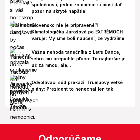
spoločnosti, jedno znamenie si musí dať
pozor na skryté napätie!
Slovensko nie je pripravené?!
Klimatologička Jarošová po EXTRÉMOCH
varuje: My sme boli naučení, že vydržíme
Vážna nehoda tanečníka z Let’s Dance,
rebro mu prepichlo pľúco: To najhoršie je
už za mnou, ale...
Odvolávací súd prekazil Trumpovy veľké
plány: Prezident to nenechal len tak
Odporúčame