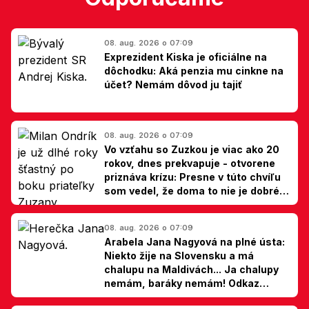
08. aug. 2026 o 07:09
Exprezident Kiska je oficiálne na
dôchodku: Aká penzia mu cinkne na
účet? Nemám dôvod ju tajiť
08. aug. 2026 o 07:09
Vo vzťahu so Zuzkou je viac ako 20
rokov, dnes prekvapuje - otvorene
priznáva krízu: Presne v túto chvíľu
som vedel, že doma to nie je dobré,
hovorí Milan Ondrík
08. aug. 2026 o 07:09
Arabela Jana Nagyová na plné ústa:
Niekto žije na Slovensku a má
chalupu na Maldivách... Ja chalupy
nemám, baráky nemám! Odkaz
Slovákom