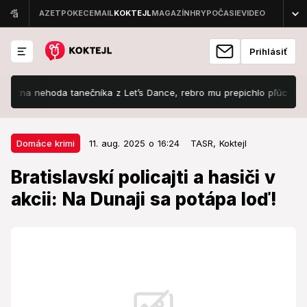
Prihlásiť
na nehoda tanečníka z Let’s Dance, rebro mu prepichlo pľúco: To najho
11. aug. 2025 o 16:24
Domáce krimi
Domáce krimi
11. aug. 2025 o 16:24
TASR,
Koktejl
Bratislavskí policajti a hasiči v
Bratislavskí policajti a hasiči v
akcii: Na Dunaji sa potápa loď!
akcii: Na Dunaji sa potápa loď!
Na mieste vykonávajú potrebné úkony.