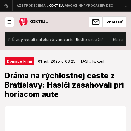
Prihlásiť
rady vydali naliehavé varovanie: Buďte ostražití!
Koniec zatĺka
01. júl. 2025 o 08:25
Domáce krimi
Domáce krimi
01. júl. 2025 o 08:25
TASR,
Koktejl
Dráma na rýchlostnej ceste z
Dráma na rýchlostnej ceste z
Bratislavy: Hasiči zasahovali pri
Bratislavy: Hasiči zasahovali pri
horiacom aute
horiacom aute
Predbežnou príčinou vzniku požiaru bola
prevádzkovo-technická porucha na vozidle.