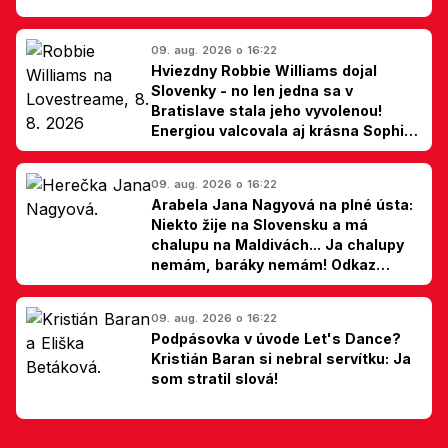
09. aug. 2026 o 16:22
Hviezdny Robbie Williams dojal
Slovenky - no len jedna sa v
Bratislave stala jeho vyvolenou!
Energiou valcovala aj krásna Sophie
Ellis-Bextor (foto)
09. aug. 2026 o 16:22
Arabela Jana Nagyová na plné ústa:
Niekto žije na Slovensku a má
chalupu na Maldivách... Ja chalupy
nemám, baráky nemám! Odkaz
Slovákom
09. aug. 2026 o 16:22
Podpásovka v úvode Let's Dance?
Kristián Baran si nebral servítku: Ja
som stratil slová!