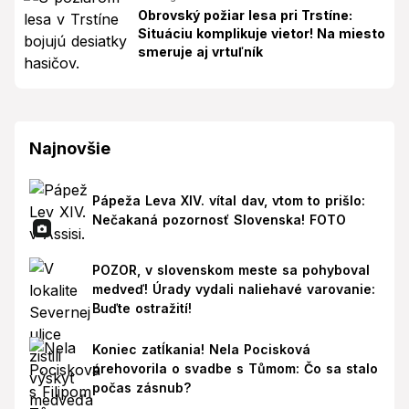
Obrovský požiar lesa pri Trstíne:
Situáciu komplikuje vietor! Na miesto
smeruje aj vrtuľník
Najnovšie
Pápeža Leva XIV. vítal dav, vtom to prišlo:
Nečakaná pozornosť Slovenska! FOTO
POZOR, v slovenskom meste sa pohyboval
medveď! Úrady vydali naliehavé varovanie:
Buďte ostražití!
Koniec zatĺkania! Nela Pocisková
prehovorila o svadbe s Tůmom: Čo sa stalo
počas zásnub?