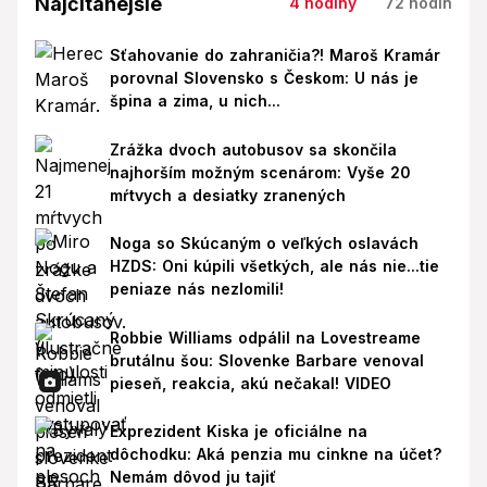
Najčítanejšie
4 hodiny
72 hodín
Sťahovanie do zahraničia?! Maroš Kramár
porovnal Slovensko s Českom: U nás je
špina a zima, u nich...
Zrážka dvoch autobusov sa skončila
najhorším možným scenárom: Vyše 20
mŕtvych a desiatky zranených
Noga so Skúcaným o veľkých oslavách
HZDS: Oni kúpili všetkých, ale nás nie...tie
peniaze nás nezlomili!
Robbie Williams odpálil na Lovestreame
brutálnu šou: Slovenke Barbare venoval
pieseň, reakcia, akú nečakal! VIDEO
Exprezident Kiska je oficiálne na
dôchodku: Aká penzia mu cinkne na účet?
Nemám dôvod ju tajiť