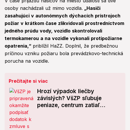
V čase príjazdu hasičov na miesto udalosti sa dve
osoby nachádzali už mimo vozidla.
„Hasiči
zasahujúci v autonómnych dýchacích prístrojoch
požiar v krátkom čase zlikvidovali prostredníctvom
jedného prúdu vody, vozidlo skontrolovali
termokamerou a na vozidle vykonali protipožiarne
opatrenia,“
priblížil HaZZ. Doplnil, že predbežnou
príčinou vzniku požiaru bola prevádzkovo-technická
porucha na vozidle.
Prečítajte si viac
Hrozí výpadok liečby
závislých? VšZP sľubuje
peniaze, centrum zatiaľ
zatvára dvere!