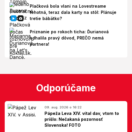
Plačková bola vlani na Lovestreame
tehotná, teraz dala karty na stôl: Plánuje
tretie bábätko?
Priznanie po rokoch ticha: Ďurianová
odhalila pravý dôvod, PREČO nemá
partnera!
Odporúčame
09. aug. 2026 o 16:22
Pápeža Leva XIV. vítal dav, vtom to
prišlo: Nečakaná pozornosť
Slovenska! FOTO