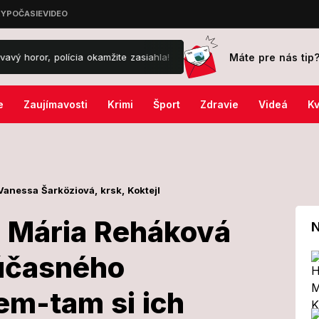
Máte pre nás tip
ícia okamžite zasiahla!
VIDEO Ema ukázala menu z Tenerife, ceny
e
Zaujímavosti
Krimi
Šport
Zdravie
Videá
Kv
Vanessa Šarköziová,
krsk,
Koktejl
 Mária Reháková
N
súčasného
a BMD Mária
em-tam si ich