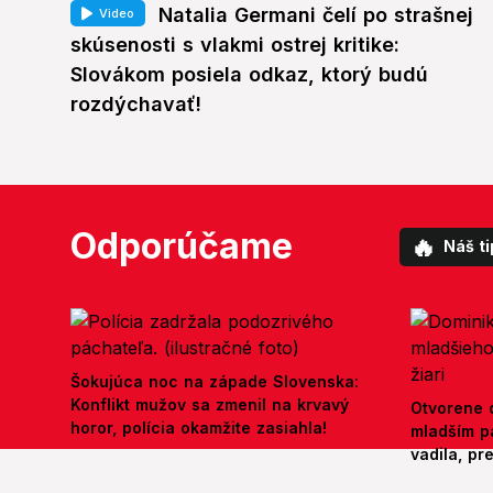
Natalia Germani čelí po strašnej
Video
skúsenosti s vlakmi ostrej kritike:
Slovákom posiela odkaz, ktorý budú
rozdýchavať!
Odporúčame
🔥
Náš ti
Šokujúca noc na západe Slovenska:
Konflikt mužov sa zmenil na krvavý
Otvorene o
horor, polícia okamžite zasiahla!
mladším p
vadila, pr