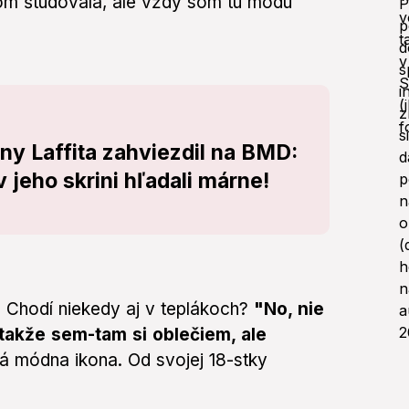
som študovala, ale vždy som tú módu
y Laffita zahviezdil na BMD:
jeho skrini hľadali márne!
 Chodí niekedy aj v teplákoch?
"No, nie
takže sem-tam si oblečiem, ale
á módna ikona. Od svojej 18-stky