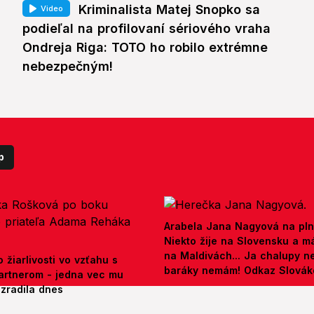
Kriminalista Matej Snopko sa
Video
podieľal na profilovaní sériového vraha
Ondreja Riga: TOTO ho robilo extrémne
nebezpečným!
p
Arabela Jana Nagyová na pln
Niekto žije na Slovensku a m
na Maldivách... Ja chalupy 
 žiarlivosti vo vzťahu s
baráky nemám! Odkaz Slová
artnerom - jedna vec mu
ezradila dnes