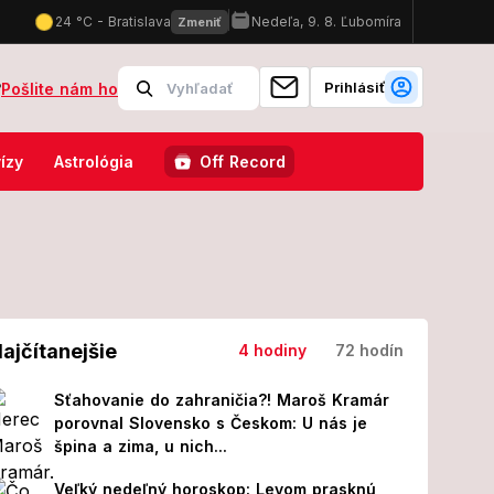
Prihlásiť
?
Pošlite nám ho
 nápojov sú HITOM: Všetko je lacnejšie ako v Chorvátsku!
Škols
ízy
Astrológia
Off Record
ajčítanejšie
4 hodiny
72 hodín
Sťahovanie do zahraničia?! Maroš Kramár
porovnal Slovensko s Českom: U nás je
špina a zima, u nich...
Veľký nedeľný horoskop: Levom prasknú