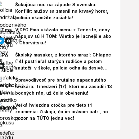
Šokujúca noc na západe Slovenska:
Konflikt mužov sa zmenil na krvavý horor,
polícia okamžite zasiahla!
VIDEO Ema ukázala menu z Tenerife, ceny
nápojov sú HITOM: Všetko je lacnejšie ako
v Chorvátsku!
Školský masaker, z ktorého mrazí: Chlapec
(14) postrieľal starých rodičov a potom
zaútočil v škole, polícia odhalila desivé
pozadie!
Spravodlivosť pre brutálne napadnutého
taxikára: Tínedžeri (17), ktorí mu zasadili 13
bodných rán, už čelia obvineniu!
Veľká hviezdna otočka pre tieto tri
znamenia: Získajú, čo im právom patrí, no
pozor na TÚTO jednu vec!