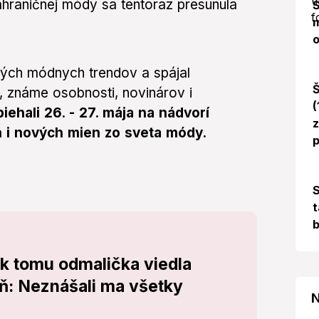
ahraničnej módy sa tentoraz presunula
Š
m
o
vých módnych trendov a spájal
Š
 známe osobnosti, novinárov i
(
ehali 26. - 27. mája na nádvorí
z
h i nových mien zo sveta módy.
p
S
t
b
 k tomu odmalička viedla
ň: Neznášali ma všetky
N