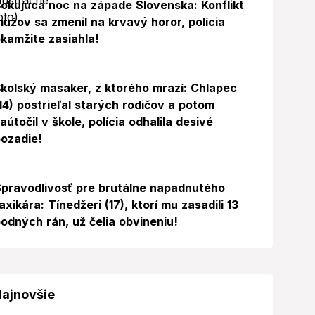
okujúca noc na západe Slovenska: Konflikt
užov sa zmenil na krvavý horor, polícia
kamžite zasiahla!
Foto
kolský masaker, z ktorého mrazí: Chlapec
14) postrieľal starých rodičov a potom
aútočil v škole, polícia odhalila desivé
ozadie!
pravodlivosť pre brutálne napadnutého
axikára: Tínedžeri (17), ktorí mu zasadili 13
odných rán, už čelia obvineniu!
ajnovšie