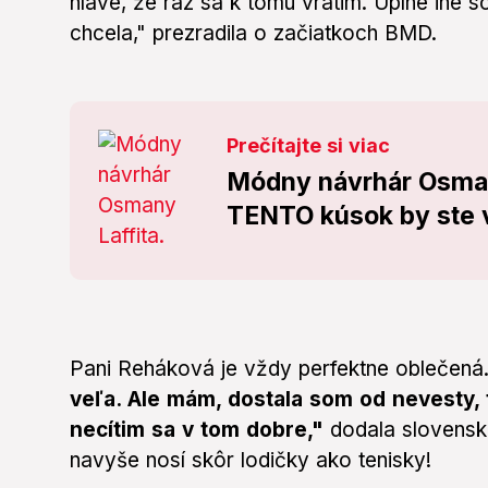
hlave, že raz sa k tomu vrátim. Úplne iné 
chcela," prezradila o začiatkoch BMD.
Prečítajte si viac
Módny návrhár Osman
TENTO kúsok by ste v 
Pani Reháková je vždy perfektne oblečená.
veľa. Ale mám, dostala som od nevesty, 
necítim sa v tom dobre,"
dodala slovensk
navyše nosí skôr lodičky ako tenisky!