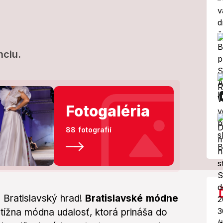
je fanúšičkou
ódneho trendu:
nciu.
ch oblečiem,
Fotogaléria
88 fotografií
leganciu.
a Bratislavský hrad!
Bratislavské módne
tížna módna udalosť, ktorá prináša do