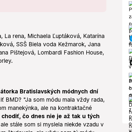
, La rena, Michaela Ľuptáková, Katarína
níková, SSŠ Biela voda Kežmarok, Jana
ana Pištejová, Lombardi Fashion House,
orley.
zátorka Bratislavských módnych dní
ožiť BMD? "Ja som módu mala vždy rada,
 som manekýnka, ale na kontraktačné
chodiť, čo dnes nie je až tak u tých
ale stále som si myslela niekde vzadu v