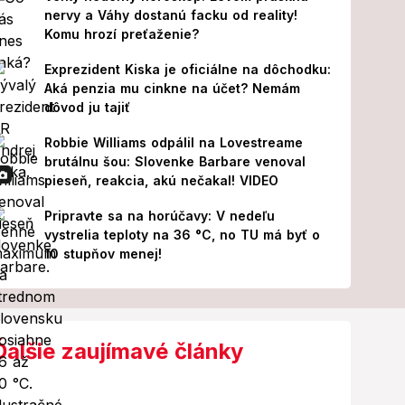
nervy a Váhy dostanú facku od reality!
Komu hrozí preťaženie?
Exprezident Kiska je oficiálne na dôchodku:
Aká penzia mu cinkne na účet? Nemám
dôvod ju tajiť
Robbie Williams odpálil na Lovestreame
brutálnu šou: Slovenke Barbare venoval
pieseň, reakcia, akú nečakal! VIDEO
Pripravte sa na horúčavy: V nedeľu
vystrelia teploty na 36 °C, no TU má byť o
10 stupňov menej!
Ďalšie zaujímavé články