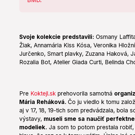
Svoje kolekcie predstavili:
Osmany Laffita
Žiak, Annamária Kiss Kósa, Veronika Hlož
Jurčenko, Smart plavky, Zuzana Haková, J
Rozalia Bot, Atelier Giada Curti, Belinda Ch
Pre
Koktejl.sk
prehovorila samotná
organi
Mária Reháková.
Čo ju viedlo k tomu zal
aj v 17, 18, 19-tich som predvádzala, bola
výstavy,
museli sme sa naučiť perfektne 
modeliek.
Ja som to potom prestala robiť, 