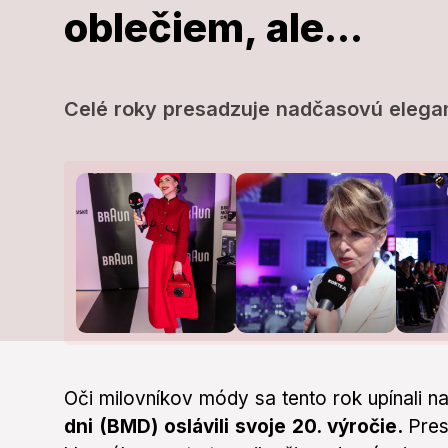
oblečiem, ale...
Reháková nie 
súčasného m
Celé roky presadzuje nadčasovú elega
Sem-tam si i
ale...
Celé roky presadzuje nadčasovú e
Oči milovníkov módy sa tento rok upínali n
dni (BMD) oslávili svoje 20. výročie.
Pres