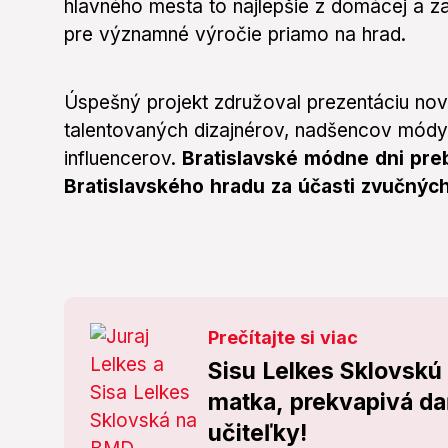
hlavného mesta to najlepšie z domácej a z
pre významné výročie priamo na hrad.
Úspešný projekt združoval prezentáciu no
talentovaných dizajnérov, nadšencov módy,
influencerov.
Bratislavské módne dni prebi
Bratislavského hradu za účasti zvučnýc
Prečítajte si viac
Sisu Lelkes Sklovskú
matka, prekvapivá da
učiteľky!