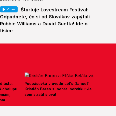
Štartuje Lovestream Festival:
Video
Odpadnete, čo si od Slovákov zapýtali
Robbie Williams a David Guetta! Ide o
tisíce
é ústa:
Podpásovka v úvode Let's Dance?
á chalupu
Kristián Baran si nebral servítku: Ja
nemám,
som stratil slová!
kom