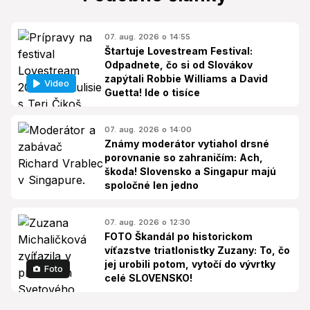
07. aug. 2026 o 14:55
Štartuje Lovestream Festival:
Odpadnete, čo si od Slovákov
zapýtali Robbie Williams a David
Video
Guetta! Ide o tisíce
07. aug. 2026 o 14:00
Známy moderátor vytiahol drsné
porovnanie so zahraničím: Ach,
škoda! Slovensko a Singapur majú
spoločné len jedno
07. aug. 2026 o 12:30
FOTO Škandál po historickom
víťazstve triatlonistky Zuzany: To, čo
jej urobili potom, vytočí do vývrtky
Foto
celé SLOVENSKO!