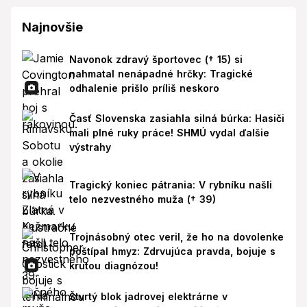
Najnovšie
Navonok zdravý športovec († 15) si
nahmatal nenápadné hrčky: Tragické
odhalenie prišlo príliš neskoro
Časť Slovenska zasiahla silná búrka: Hasiči
mali plné ruky práce! SHMÚ vydal ďalšie
výstrahy
Tragický koniec pátrania: V rybníku našli
telo nezvestného muža († 39)
Trojnásobný otec veril, že ho na dovolenke
poštípal hmyz: Zdrvujúca pravda, bojuje s
krutou diagnózou!
Štvrtý blok jadrovej elektrárne v