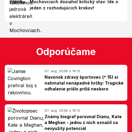
Mochovciach dosiahol kritický stav: Ide o
jeden z rozhodujúcich krokov!
Odporúčame
07. aug. 2026 o 18:12
Navonok zdravý športovec († 15) si
nahmatal nenápadné hrčky: Tragické
odhalenie prišlo príliš neskoro
07. aug. 2026 o 18:12
Známy biograf porovnal Dianu, Kate
a Meghan - jednu z nich označil za
nevyužitý potenciál