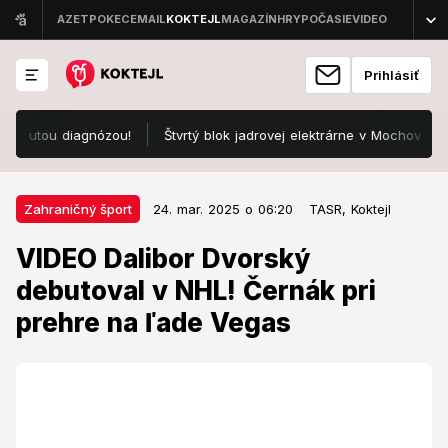
Prihlásiť
tou diagnózou!
Štvrtý blok jadrovej elektrárne v Mochovciach dosia
24. mar. 2025 o 06:20
Zahraničný šport
Zahraničný šport
24. mar. 2025 o 06:20
TASR,
Koktejl
VIDEO Dalibor Dvorský debutoval
VIDEO Dalibor Dvorský
v NHL! Černák pri prehre na ľade
debutoval v NHL! Černák pri
Vegas
prehre na ľade Vegas
Slovenský hokejista Dalibor Dvorský absolvoval v
drese St. Louis úspešnú premiéru v zámorskej NHL.