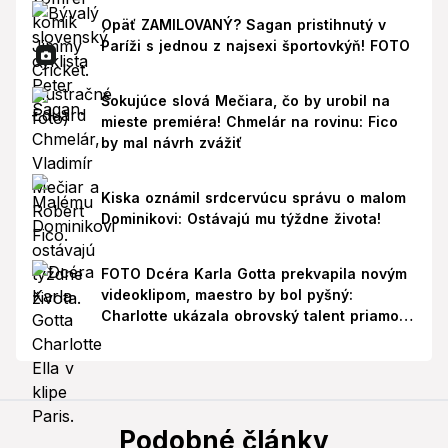
Opäť ZAMILOVANÝ? Sagan pristihnutý v
Paríži s jednou z najsexi športovkýň! FOTO
Šokujúce slová Mečiara, čo by urobil na
mieste premiéra! Chmelár na rovinu: Fico
by mal návrh zvážiť
Kiska oznámil srdcervúcu správu o malom
Dominikovi: Ostávajú mu týždne života!
FOTO Dcéra Karla Gotta prekvapila novým
videoklipom, maestro by bol pyšný:
Charlotte ukázala obrovský talent priamo v
Paríži!
Podobné články