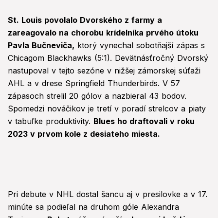
St. Louis povolalo Dvorského z farmy a
zareagovalo na chorobu krídelníka prvého útoku
Pavla Bučneviča,
ktorý vynechal sobotňajší zápas s
Chicagom Blackhawks (5:1). Devätnásťročný Dvorský
nastupoval v tejto sezóne v nižšej zámorskej súťaži
AHL a v drese Springfield Thunderbirds. V 57
zápasoch strelil 20 gólov a nazbieral 43 bodov.
Spomedzi nováčikov je tretí v poradí strelcov a piaty
v tabuľke produktivity.
Blues ho draftovali v roku
2023 v prvom kole z desiateho miesta.
Pri debute v NHL dostal šancu aj v presilovke a v 17.
minúte sa podieľal na druhom góle Alexandra