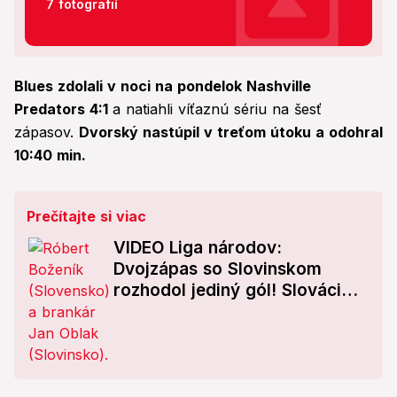
7 fotografií
Blues zdolali v noci na pondelok Nashville
Predators 4:1
a natiahli víťaznú sériu na šesť
zápasov.
Dvorský nastúpil v treťom útoku a odohral
10:40 min.
Prečítajte si viac
VIDEO Liga národov:
Dvojzápas so Slovinskom
rozhodol jediný gól! Slováci
zostávajú v C-divízii