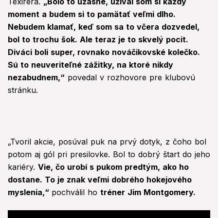
Texirera.
„
Bolo to úžasné, užíval som si každý
moment a budem si to pamätať veľmi dlho.
Nebudem klamať, keď som sa to včera dozvedel,
bol to trochu šok. Ale teraz je to skvelý pocit.
Diváci boli super, rovnako nováčikovské kolečko.
Sú to neuveriteľné zážitky, na ktoré nikdy
nezabudnem,
“
povedal v rozhovore pre klubovú
stránku.
„Tvoril akcie, posúval puk na prvý dotyk, z čoho bol
potom aj gól pri presilovke. Bol to dobrý štart do jeho
kariéry.
Vie, čo urobí s pukom predtým, ako ho
dostane. To je znak veľmi dobrého hokejového
myslenia,
“
pochválil ho
tréner Jim Montgomery.