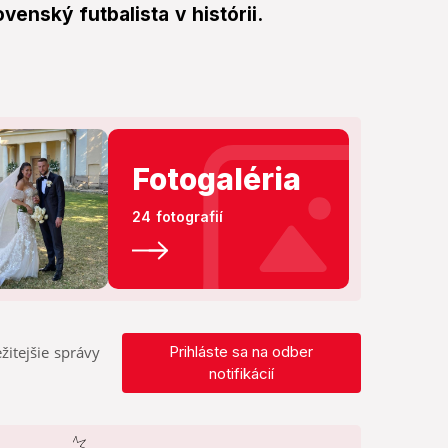
enský futbalista v histórii.
Fotogaléria
24 fotografií
žitejšie správy
Prihláste sa na odber
notifikácií