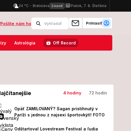
Prihlásiť
?
Pošlite nám ho
perácii! Z jeho prvých slov MRAZÍ
Odštartoval Lovestream Festival
ízy
Astrológia
Off Record
ajčítanejšie
4 hodiny
72 hodín
Opäť ZAMILOVANÝ? Sagan pristihnutý v
Paríži s jednou z najsexi športovkýň! FOTO
Odštartoval Lovestream Festival a ľudia