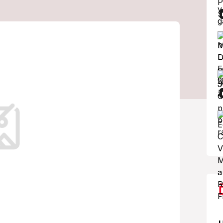
teľkou: Táto
a Twiinsku!
svadbu aj svoju polovičku.