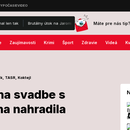
Máte pre nás tip
Brutálny útok na Jaromíra Soukupa: Skončil v nemocnici a je po o
e
Zaujímavosti
Krimi
Šport
Zdravie
Videá
Kv
sk,
TASR,
Koktejl
 na svadbe s
N
na nahradila
botka na