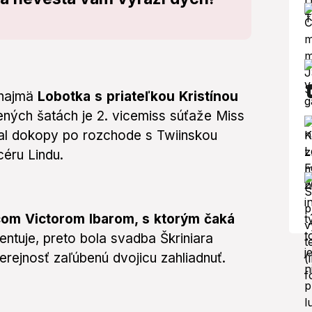
najmä
Lobotka s priateľkou Kristínou
ených šatách je 2. vicemiss súťaže Miss
 dal dokopy po rozchode s Twiinskou
céru Lindu.
com Victorom Ibarom, s ktorým čaká
ntuje, preto bola svadba Škriniara
verejnosť zaľúbenú dvojicu zahliadnuť.