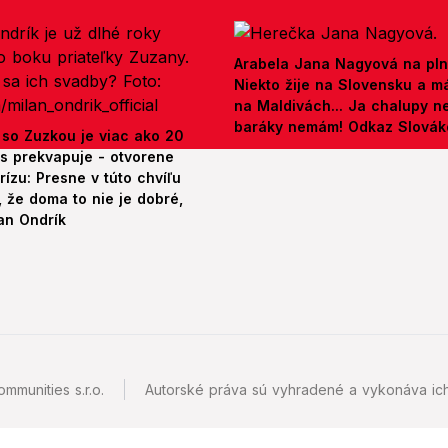
Arabela Jana Nagyová na pln
Niekto žije na Slovensku a m
na Maldivách... Ja chalupy 
baráky nemám! Odkaz Slová
 so Zuzkou je viac ako 20
es prekvapuje - otvorene
rízu: Presne v túto chvíľu
 že doma to nie je dobré,
an Ondrík
mmunities s.r.o.
Autorské práva sú vyhradené a vykonáva ich