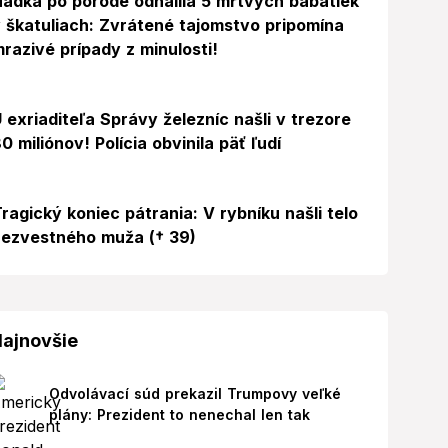
ádka po pôrode odhalila 5 mŕtvych bábätiek
 škatuliach: Zvrátené tajomstvo pripomína
razivé prípady z minulosti!
 exriaditeľa Správy železníc našli v trezore
0 miliónov! Polícia obvinila päť ľudí
ragický koniec pátrania: V rybníku našli telo
ezvestného muža († 39)
ajnovšie
Odvolávací súd prekazil Trumpovy veľké
plány: Prezident to nenechal len tak