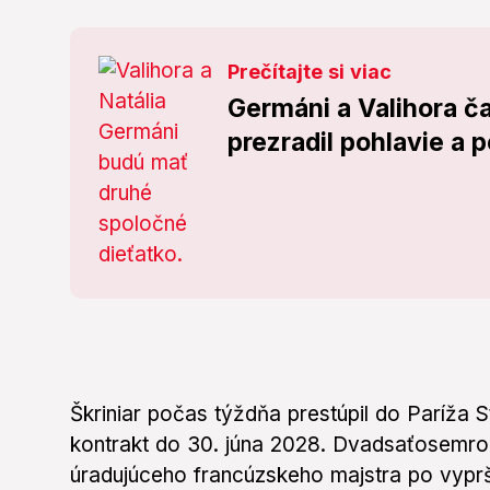
Prečítajte si viac
Germáni a Valihora č
prezradil pohlavie a 
Škriniar počas týždňa prestúpil do Paríža 
kontrakt do 30. júna 2028. Dvadsaťosemro
úradujúceho francúzskeho majstra po vyprš