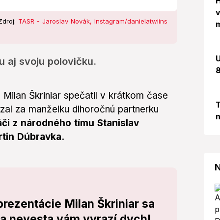
H
v
Zdroj:
TASR - Jaroslav Novák, Instagram/danielatwiins
m
U
u aj svoju polovičku.
8
 Milan Škriniar spečatil v krátkom čase
T
 vzal za manželku dlhoročnú partnerku
n
či z národného tímu Stanislav
rtin Dúbravka.
N
prezentácie Milan Škriniar sa
na nevesta vám vyrazí dych!