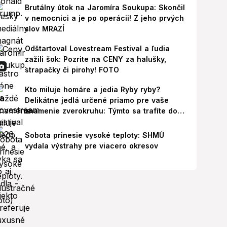
Brutálny útok na Jaromíra Soukupa: Skončil
v nemocnici a je po operácii! Z jeho prvých
slov MRAZÍ
Odštartoval Lovestream Festival a ľudia
zažili šok: Pozrite na CENY za halušky,
strapačky či pirohy! FOTO
Kto miluje homáre a jedia Ryby ryby?
Delikátne jedlá určené priamo pre vaše
znamenie zverokruhu: Týmto sa trafíte do
ich chutí!
Sobota prinesie vysoké teploty: SHMÚ
vydala výstrahy pre viacero okresov