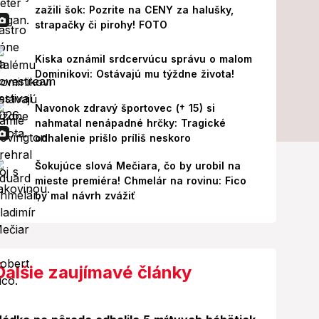
zažili šok: Pozrite na CENY za halušky,
strapačky či pirohy! FOTO
Kiska oznámil srdcervúcu správu o malom
Dominikovi: Ostávajú mu týždne života!
Navonok zdravý športovec († 15) si
nahmatal nenápadné hrčky: Tragické
odhalenie prišlo príliš neskoro
Šokujúce slová Mečiara, čo by urobil na
mieste premiéra! Chmelár na rovinu: Fico
by mal návrh zvážiť
Ďalšie zaujímavé články