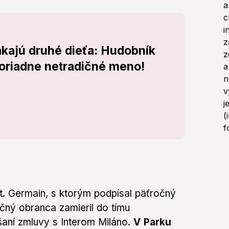
akajú druhé dieťa: Hudobník
poriadne netradičné meno!
St. Germain, s ktorým podpísal päťročný
čný obranca zamieril do tímu
aní zmluvy s Interom Miláno.
V Parku