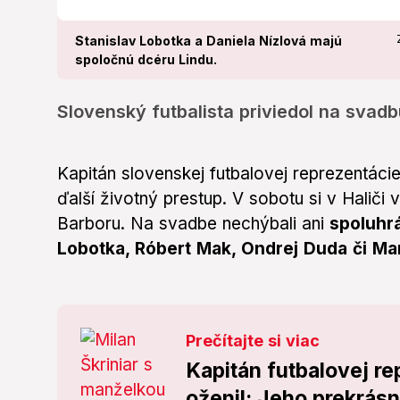
Stanislav Lobotka a Daniela Nízlová majú
spoločnú dcéru Lindu.
Slovenský futbalista priviedol na svadb
Kapitán slovenskej futbalovej reprezentácie
ďalší životný prestup. V sobotu si v Haliči
Barboru. Na svadbe nechýbali ani
spoluhrá
Lobotka, Róbert Mak, Ondrej Duda či Ma
Prečítajte si viac
Kapitán futbalovej re
oženil: Jeho prekrás