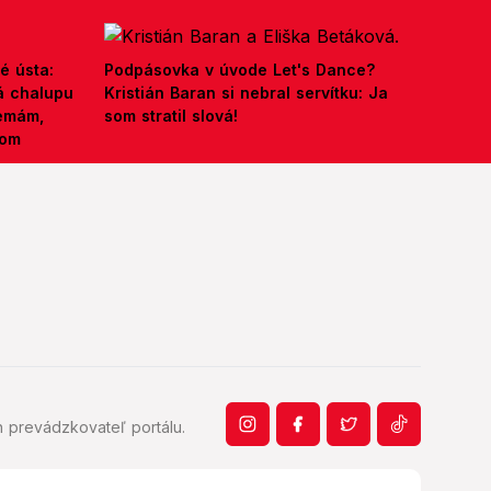
é ústa:
Podpásovka v úvode Let's Dance?
á chalupu
Kristián Baran si nebral servítku: Ja
nemám,
som stratil slová!
kom
 prevádzkovateľ portálu.