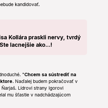
ebude kandidovať.
sa Kollára praskli nervy, tvrdý
te lacnejšie ako...!
dnoduché. "
Chcem sa sústrediť na
ktore.
Naďalej budem pokračovať v
Ňarjaš. Lídrovi strany Igorovi
želal mu šťastie v nadchádzajúcom