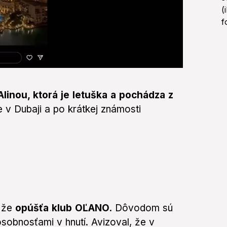
linou, ktorá je letuška a pochádza z
e v Dubaji a po krátkej známosti
, že
opúšťa klub OĽANO.
Dôvodom sú
sobnosťami v hnutí. Avizoval, že v