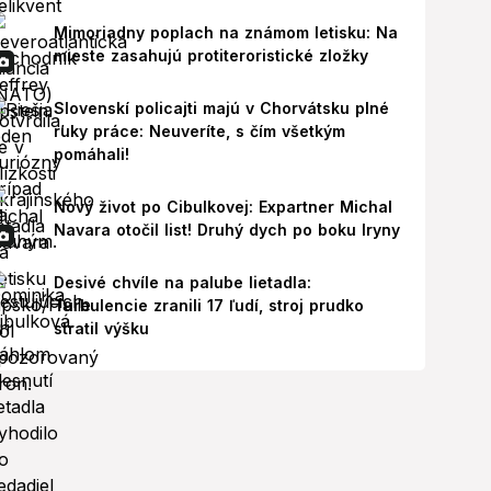
Mimoriadny poplach na známom letisku: Na
mieste zasahujú protiteroristické zložky
Slovenskí policajti majú v Chorvátsku plné
ruky práce: Neuveríte, s čím všetkým
pomáhali!
Nový život po Cibulkovej: Expartner Michal
Navara otočil list! Druhý dych po boku Iryny
Desivé chvíle na palube lietadla:
Turbulencie zranili 17 ľudí, stroj prudko
stratil výšku