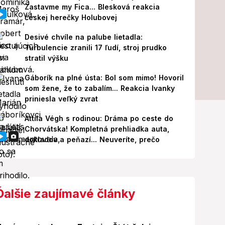
Zastavme my Fica... Blesková reakcia
českej herečky Holubovej
Desivé chvíle na palube lietadla:
Turbulencie zranili 17 ľudí, stroj prudko
stratil výšku
Gáborík na plné ústa: Bol som mimo! Hovoril
som žene, že to zabalím... Reakcia Ivanky
priniesla veľký zvrat
Attila Végh s rodinou: Dráma po ceste do
Chorvátska! Kompletná prehliadka auta,
dokladov a peňazí... Neuveríte, prečo
Ďalšie zaujímavé články