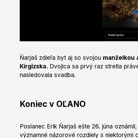
0
seconds
of
Ňarjaš zdieľa byt aj so svojou
manželkou A
0
seconds
Volume
Kirgizska.
Dvojica sa prvý raz stretla práv
0%
nasledovala svadba.
Koniec v OĽANO
Poslanec Erik Ňarjaš ešte 26. júna oznámil
významné názorové rozdiely s niektorými o