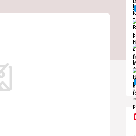
om v Dubaji:
ten luxus!