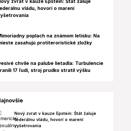
ový zvrat v kauze Epstein: Štát žaluje
ederálnu vládu, hovorí o marení
yšetrovania
Foto
imoriadny poplach na známom letisku: Na
ieste zasahujú protiteroristické zložky
esivé chvíle na palube lietadla: Turbulencie
ranili 17 ľudí, stroj prudko stratil výšku
ajnovšie
Nový zvrat v kauze Epstein: Štát žaluje
federálnu vládu, hovorí o marení
vyšetrovania