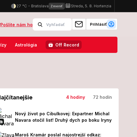
Prihlásiť
?
Pošlite nám ho
Na mieste zasahujú protiteroristické zložky
Slovenskí policajti m
ízy
Astrológia
Off Record
ajčítanejšie
4 hodiny
72 hodín
Nový život po Cibulkovej: Expartner Michal
Navara otočil list! Druhý dych po boku Iryny
Maroš Kramár poslal najostrejší odkaz: