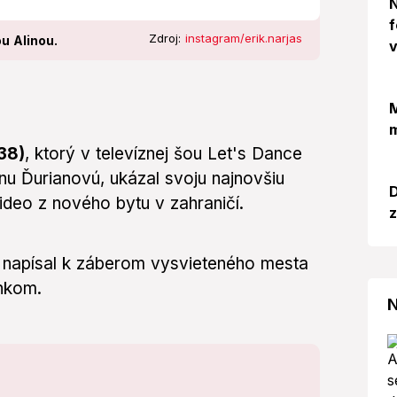
N
f
Zdroj:
instagram/erik.narjas
u Alinou.
v
M
m
38)
, ktorý v televíznej šou Let's Dance
u Ďurianovú, ukázal svoju najnovšiu
D
video z nového bytu v zahraničí.
z
"
napísal k záberom vysvieteného mesta
ánkom.
N