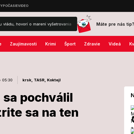
Máte pre nás tip
orí o marení vyšetrovania
Mimoriadny poplach na známom letisku: 
e
Zaujímavosti
Krimi
Šport
Zdravie
Videá
Kv
o 05:30
krsk,
TASR,
Koktejl
sa pochválil
N
rite sa na ten
OĽANO sa