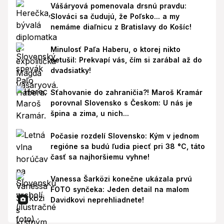
Vášáryová pomenovala drsnú pravdu:
Slováci sa čudujú, že Poľsko... a my
nemáme diaľnicu z Bratislavy do Košíc!
Minulosť Paľa Haberu, o ktorej nikto
netušil: Prekvapí vás, čím si zarábal až do
dvadsiatky!
Sťahovanie do zahraničia?! Maroš Kramár
porovnal Slovensko s Českom: U nás je
špina a zima, u nich...
Počasie rozdelí Slovensko: Kým v jednom
regióne sa budú ľudia piecť pri 38 °C, táto
časť sa najhoršiemu vyhne!
Vanessa Šarközi konečne ukázala prvú
FOTO synčeka: Jeden detail na malom
Davidkovi neprehliadnete!