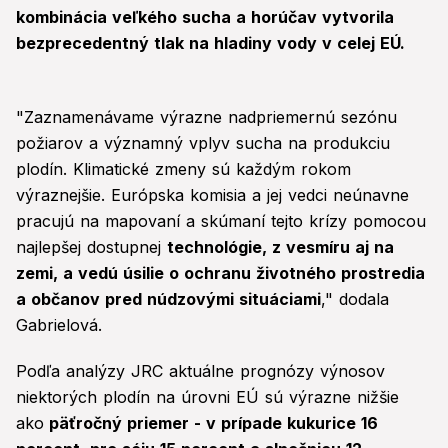
kombinácia veľkého sucha a horúčav vytvorila
bezprecedentný tlak na hladiny vody v celej EÚ.
"Zaznamenávame výrazne nadpriemernú sezónu
požiarov a významný vplyv sucha na produkciu
plodín. Klimatické zmeny sú každým rokom
výraznejšie. Európska komisia a jej vedci neúnavne
pracujú na mapovaní a skúmaní tejto krízy pomocou
najlepšej dostupnej
technológie, z vesmíru aj na
zemi, a vedú úsilie o ochranu životného prostredia
a občanov pred núdzovými situáciami
," dodala
Gabrielová.
Podľa analýzy JRC aktuálne prognózy výnosov
niektorých plodín na úrovni EÚ sú výrazne nižšie
ako
päťročný priemer - v prípade kukurice 16