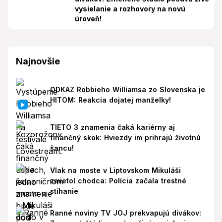
vysielanie a rozhovory na novú
úroveň!
Najnovšie
ODKAZ Robbieho Williamsa zo Slovenska je
HITOM: Reakcia dojatej manželky!
TIETO 3 znamenia čaká kariérny aj
finančný skok: Hviezdy im prihrajú životnú
šancu!
Vlak na moste v Liptovskom Mikuláši
zmietol chodca: Polícia začala trestné
stíhanie
Ranné noviny TV JOJ prekvapujú divákov: