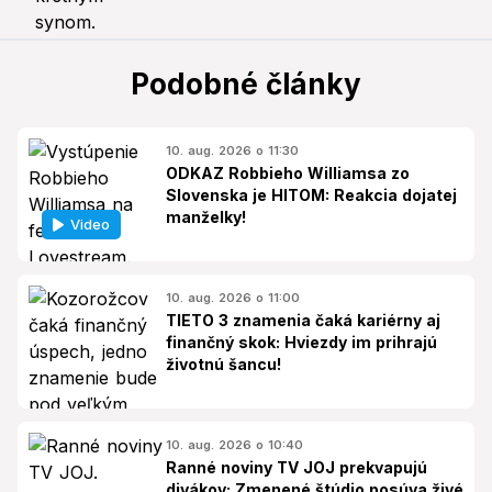
Podobné články
10. aug. 2026 o 11:30
ODKAZ Robbieho Williamsa zo
Slovenska je HITOM: Reakcia dojatej
manželky!
Video
10. aug. 2026 o 11:00
TIETO 3 znamenia čaká kariérny aj
finančný skok: Hviezdy im prihrajú
životnú šancu!
10. aug. 2026 o 10:40
Ranné noviny TV JOJ prekvapujú
divákov: Zmenené štúdio posúva živé