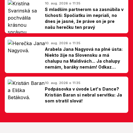
10. aug. 2026 o 11:35
S mladším partnerom sa zasnúbila v
tichosti: Spočiatku im nepriali, no
dnes je jasné, že práve on je pre
našu herečku ten pravý
10. aug. 2026 o 11:35
Arabela Jana Nagyová na plné ústa:
Niekto žije na Slovensku a má
chalupu na Maldivách... Ja chalupy
nemám, baráky nemám! Odkaz
Slovákom
10. aug. 2026 o 11:35
Podpásovka v úvode Let's Dance?
Kristián Baran si nebral servítku: Ja
som stratil slová!