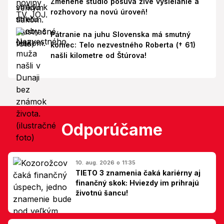
Zmenené štúdio posúva živé vysielanie a
rozhovory na novú úroveň!
Pátranie na juhu Slovenska má smutný
koniec: Telo nezvestného Roberta († 61)
našli kilometre od Štúrova!
Odporúčame
10. aug. 2026 o 11:35
TIETO 3 znamenia čaká kariérny aj
finančný skok: Hviezdy im prihrajú
životnú šancu!