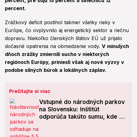
percent, pre sóju 15 percent a slnečnicu 12
percent.
Zrážkový deficit postihol takmer všetky rieky v
Európe, čo ovplyvnilo aj energetický sektor a riečnu
dopravu. Niekoľko členských štátov EÚ už prijalo
dočasné opatrenia na obmedzenie vody.
V minulých
dňoch zrážky zmiernili sucho v niektorých
regiónoch Európy, priniesli však aj nové výzvy v
podobe silných búrok a lokálnych záplav.
Prečítajte si viac
Vstupné do národných parkov
na Slovensku: Inštitút
odporúča takúto sumu, kde by
sa platilo?