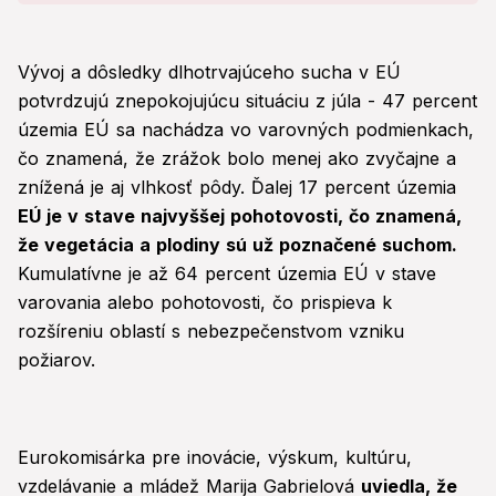
Vývoj a dôsledky dlhotrvajúceho sucha v EÚ
potvrdzujú znepokojujúcu situáciu z júla - 47 percent
územia EÚ sa nachádza vo varovných podmienkach,
čo znamená, že zrážok bolo menej ako zvyčajne a
znížená je aj vlhkosť pôdy. Ďalej 17 percent územia
EÚ je v stave najvyššej pohotovosti, čo znamená,
že vegetácia a plodiny sú už poznačené suchom.
Kumulatívne je až 64 percent územia EÚ v stave
varovania alebo pohotovosti, čo prispieva k
rozšíreniu oblastí s nebezpečenstvom vzniku
požiarov.
Eurokomisárka pre inovácie, výskum, kultúru,
vzdelávanie a mládež Marija Gabrielová
uviedla, že