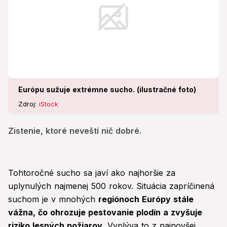
Európu sužuje extrémne sucho. (ilustračné foto)
Zdroj:
iStock
Zistenie, ktoré neveští nič dobré.
Tohtoročné sucho sa javí ako najhoršie za
uplynulých najmenej 500 rokov. Situácia zapríčinená
suchom je v mnohých
regiónoch Európy stále
vážna, čo ohrozuje pestovanie plodín a zvyšuje
riziko lesných požiarov.
Vyplýva to z najnovšej