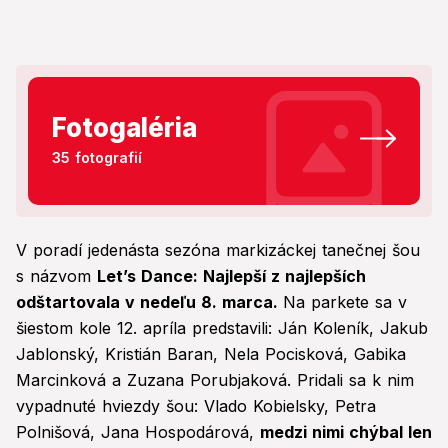
Fotogaléria
35 fotografií
V poradí jedenásta sezóna markizáckej tanečnej šou
s názvom
Let’s Dance: Najlepší z najlepších
odštartovala v nedeľu 8. marca.
Na parkete sa v
šiestom kole 12. apríla predstavili: Ján Koleník, Jakub
Jablonský, Kristián Baran, Nela Pocisková, Gabika
Marcinková a Zuzana Porubjaková. Pridali sa k nim
vypadnuté hviezdy šou: Vlado Kobielsky, Petra
Polnišová, Jana Hospodárová,
medzi nimi chýbal len