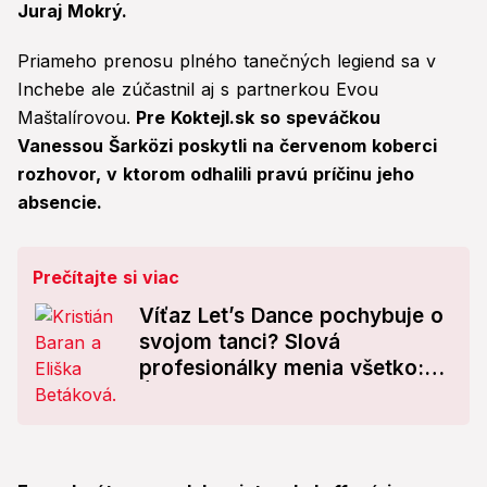
Juraj Mokrý.
Priameho prenosu plného tanečných legiend sa v
Inchebe ale zúčastnil aj s partnerkou Evou
Maštalírovou.
Pre Koktejl.sk so speváčkou
Vanessou Šarközi poskytli na červenom koberci
rozhovor, v ktorom odhalili pravú príčinu jeho
absencie.
Prečítajte si viac
Víťaz Let’s Dance pochybuje o
svojom tanci? Slová
profesionálky menia všetko:
Úprimne, jeden z najväčších...