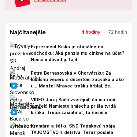
Najčítanejšie
4 hodiny
72 hodín
Exprezident Kiska je oficiálne na
dôchodku: Aká penzia mu cinkne na účet?
Nemám dôvod ju tajiť
Petra Bernasovská v Chorvátsku: Za
luxusnú večeru s dezertom zacvakala ako
u... Manžel Mravec trošku brblal, že...
VIDEO Juraj Bača zverejnil, čo mu robí
synček! Namiesto smiechu prišla tvrdá
kritika: Treba zasiahnuť, to nesmie
Kramára a šéfku SND Ťapákovú spája
TAJOMSTVO z detstva! Teraz posiela