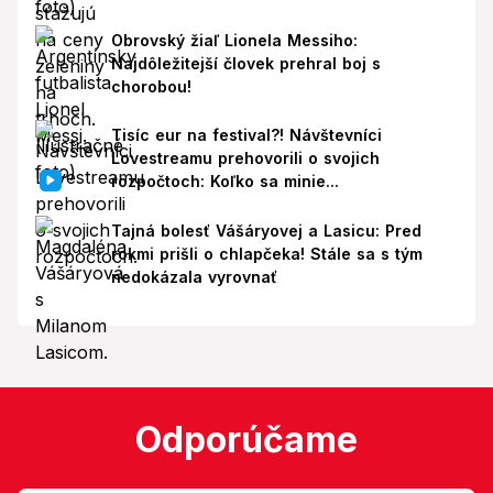
Obrovský žiaľ Lionela Messiho:
Najdôležitejší človek prehral boj s
chorobou!
Tisíc eur na festival?! Návštevníci
Lovestreamu prehovorili o svojich
rozpočtoch: Koľko sa minie...
Tajná bolesť Vášáryovej a Lasicu: Pred
rokmi prišli o chlapčeka! Stále sa s tým
nedokázala vyrovnať
Odporúčame