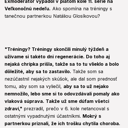
Exmoderátor vypadol v piatom kole 11. série na
Veľkonočnú nedeľu.
Ako spomína na tréningy s
tanečnou partnerkou Natáliou Glosíkovou?
"Tréningy? Tréningy skončili minulý týždeň a
užívame si takéto dni regenerácie. Do toho aj
nejaká chrípka prišla, takže sa to tu vlieklo a bolo
dôležité, aby sa to zastavilo.
Takže som sa
nezúčastnil nejakých skúšok, ale dal som prednosť
tomu, aby som sa vyliečil,
aby sa to už nejako
nemnožilo, lebo sme si to odovzdávali pomaly ako
vlaková súprava. Takže už sme dúfam všetci
zdraví,"
prezradil, prečo v 6. kole netancoval s
ostatnými vypadnutými účastníkmi.
Mokrý s
partnerkou priznali, že ich trošku chytila choroba.