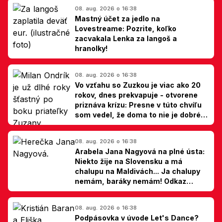
08. aug. 2026 o 16:38
Mastný účet za jedlo na
Lovestreame: Pozrite, koľko
zacvakala Lenka za langoš a
hranolky!
08. aug. 2026 o 16:38
Vo vzťahu so Zuzkou je viac ako 20
rokov, dnes prekvapuje - otvorene
priznáva krízu: Presne v túto chvíľu
som vedel, že doma to nie je dobré,
hovorí Milan Ondrík
08. aug. 2026 o 16:38
Arabela Jana Nagyová na plné ústa:
Niekto žije na Slovensku a má
chalupu na Maldivách... Ja chalupy
nemám, baráky nemám! Odkaz
Slovákom
08. aug. 2026 o 16:38
Podpásovka v úvode Let's Dance?