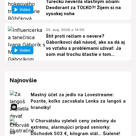
Turecku neverila vlastným očiam:
Deodorant za TOĽKO?! Žijem si na
Video
vysokej nohe
05. aug. 2026 o 14:00
Štít proti rečiam o nevere?
Gáboríkovci dali návod, ako sa dá aj
vo vzťahu s problémami užívať: Ja
Video
som mal trochu šťastie v tom...
Najnovšie
Mastný účet za jedlo na Lovestreame:
Pozrite, koľko zacvakala Lenka za langoš a
hranolky!
V Chorvátsku vyleteli ceny zeleniny do
extrému, alarmujúci prípad seniorky:
Dôchodok 503 €, kilogram stál... Šialené!