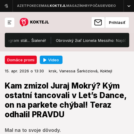
Prihlásiť
am stál... Šialené!
Obrovský žiaľ Lionela Messiho: Najdôležitejší 
Video
Domáce promi
15. apr. 2026 o 13:30
Domáce promi
15. apr. 2026 o 13:30
Kam zmizol Juraj Mokrý? Kým
krsk,
Vanessa Šarköziová,
Koktejl
ostatní tancovali v Let’s Dance, on
Kam zmizol Juraj Mokrý? Kým
na parkete chýbal! Teraz odhalil
ostatní tancovali v Let’s Dance,
PRAVDU
on na parkete chýbal! Teraz
odhalil PRAVDU
Mal na to svoje dôvody.
Mal na to svoje dôvody.