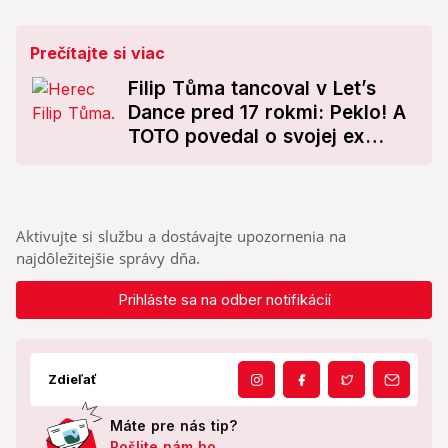
Prečítajte si viac
Filip Tůma tancoval v Let’s
Dance pred 17 rokmi: Peklo! A
TOTO povedal o svojej ex
Ivane Gáborík
Aktivujte si službu a dostávajte upozornenia na
najdôležitejšie správy dňa.
Prihláste sa na odber notifikácií
Zdieľať
Máte pre nás tip?
Pošlite nám ho