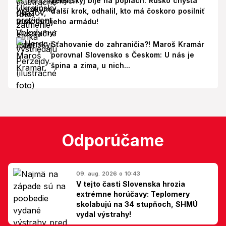
Zelenskyj bije na poplach: Rusko chystá
ďalší krok, odhalil, kto má čoskoro posilniť
jeho armádu!
Sťahovanie do zahraničia?! Maroš Kramár
porovnal Slovensko s Českom: U nás je
špina a zima, u nich...
Odporúčame
09. aug. 2026 o 10:43
V tejto časti Slovenska hrozia
extrémne horúčavy: Teplomery
skolabujú na 34 stupňoch, SHMÚ
vydal výstrahy!