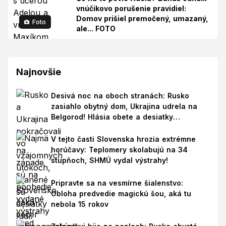
vnúčikovo porušenie pravidiel:
Domov prišiel premočený, umazaný,
Foto
ale... FOTO
Najnovšie
Desivá noc na oboch stranách: Rusko
zasiahlo obytný dom, Ukrajina udrela na
Belgorod! Hlásia obete a desiatky
zranených
V tejto časti Slovenska hrozia extrémne
horúčavy: Teplomery skolabujú na 34
stupňoch, SHMÚ vydal výstrahy!
Pripravte sa na vesmírne šialenstvo:
Obloha predvedie magickú šou, aká tu
nebola 15 rokov