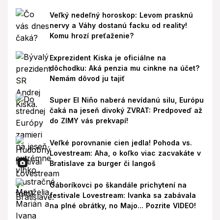
Veľký nedeľný horoskop: Levom prasknú
nervy a Váhy dostanú facku od reality!
Komu hrozí preťaženie?
Exprezident Kiska je oficiálne na
dôchodku: Aká penzia mu cinkne na účet?
Nemám dôvod ju tajiť
Super El Niño naberá nevídanú silu, Európu
čaká na jeseň divoký ZVRAT: Predpoveď až
do ZIMY vás prekvapí!
Veľké porovnanie cien jedla! Pohoda vs.
Lovestream: Aha, o koľko viac zacvakáte v
Bratislave za burger či langoš
Gáboríkovci po škandále prichytení na
festivale Lovestream: Ivanka sa zabávala
na plné obrátky, no Majo... Pozrite VIDEO!