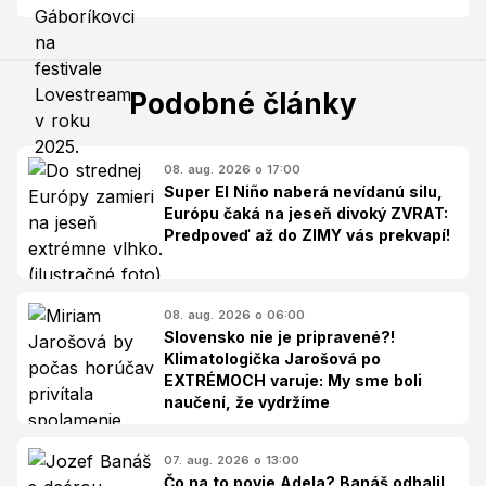
Podobné články
08. aug. 2026 o 17:00
Super El Niño naberá nevídanú silu,
Európu čaká na jeseň divoký ZVRAT:
Predpoveď až do ZIMY vás prekvapí!
08. aug. 2026 o 06:00
Slovensko nie je pripravené?!
Klimatologička Jarošová po
EXTRÉMOCH varuje: My sme boli
naučení, že vydržíme
07. aug. 2026 o 13:00
Čo na to povie Adela? Banáš odhalil