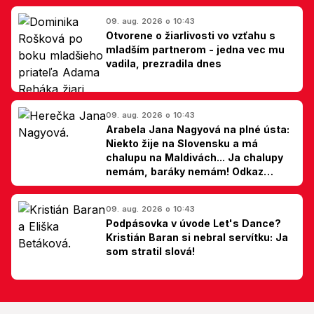
09. aug. 2026 o 10:43
Otvorene o žiarlivosti vo vzťahu s
mladším partnerom - jedna vec mu
vadila, prezradila dnes
09. aug. 2026 o 10:43
Arabela Jana Nagyová na plné ústa:
Niekto žije na Slovensku a má
chalupu na Maldivách... Ja chalupy
nemám, baráky nemám! Odkaz
Slovákom
09. aug. 2026 o 10:43
Podpásovka v úvode Let's Dance?
Kristián Baran si nebral servítku: Ja
som stratil slová!