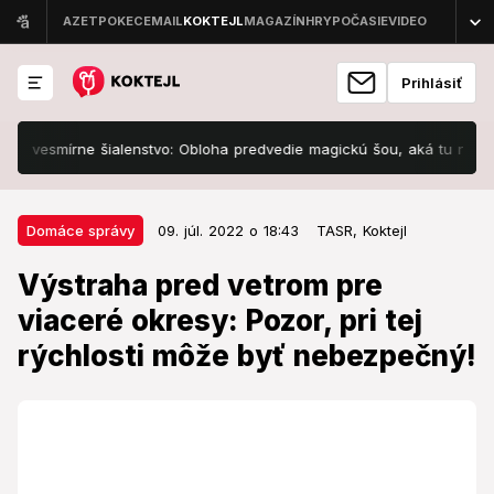
Prihlásiť
vesmírne šialenstvo: Obloha predvedie magickú šou, aká tu nebola 15
09. júl. 2022 o 18:43
Domáce správy
Domáce správy
09. júl. 2022 o 18:43
TASR,
Koktejl
Výstraha pred vetrom pre viaceré
Výstraha pred vetrom pre
okresy: Pozor, pri tej rýchlosti
viaceré okresy: Pozor, pri tej
môže byť nebezpečný!
rýchlosti môže byť nebezpečný!
Ďalšia výstraha pre búrlivým vetrom.