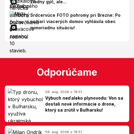
Žiadny gýč, ale...
Srdcervúce FOTO pohromy pri Brezne: Po
požiari viacerých domov vyhlásila obec
mimoriadnu situáciu!
Odporúčame
08. aug. 2026 o 19:51
Výbuch neďaleko plynovodu: Von sa
dostali nové informácie o drone,
ktorý sa zrútil v Bulharsku!
08. aug. 2026 o 19:51