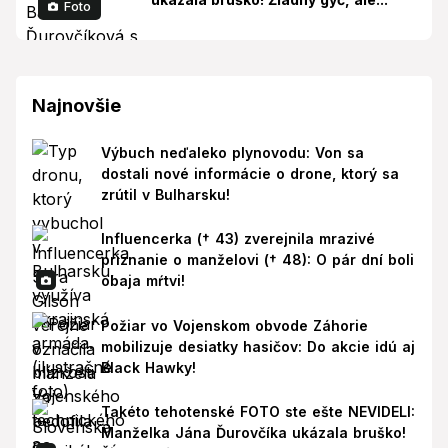
Foto
Najnovšie
Výbuch neďaleko plynovodu: Von sa
dostali nové informácie o drone, ktorý sa
zrútil v Bulharsku!
Influencerka († 43) zverejnila mrazivé
priznanie o manželovi († 48): O pár dní boli
obaja mŕtvi!
Požiar vo Vojenskom obvode Záhorie
mobilizuje desiatky hasičov: Do akcie idú aj
Black Hawky!
Takéto tehotenské FOTO ste ešte NEVIDELI:
Manželka Jána Ďurovčíka ukázala bruško!