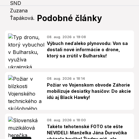
Podobné články
08. aug. 2026 o 19:08
Výbuch neďaleko plynovodu: Von sa
dostali nové informácie o drone,
ktorý sa zrútil v Bulharsku!
08. aug. 2026 o 18:14
Požiar vo Vojenskom obvode Záhorie
mobilizuje desiatky hasičov: Do akcie
idú aj Black Hawky!
08. aug. 2026 o 18:00
Takéto tehotenské FOTO ste ešte
NEVIDELI: Manželka Jána Ďurovčíka
ukázala bruško! Žiadny gýč, ale...