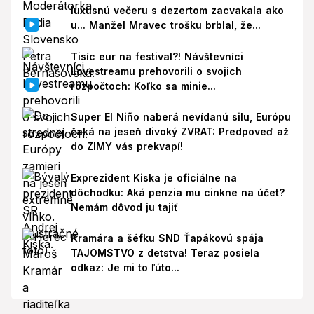
luxusnú večeru s dezertom zacvakala ako
u... Manžel Mravec trošku brblal, že...
Tisíc eur na festival?! Návštevníci
Lovestreamu prehovorili o svojich
rozpočtoch: Koľko sa minie...
Super El Niño naberá nevídanú silu, Európu
čaká na jeseň divoký ZVRAT: Predpoveď až
do ZIMY vás prekvapí!
Exprezident Kiska je oficiálne na
dôchodku: Aká penzia mu cinkne na účet?
Nemám dôvod ju tajiť
Kramára a šéfku SND Ťapákovú spája
TAJOMSTVO z detstva! Teraz posiela
odkaz: Je mi to ľúto...