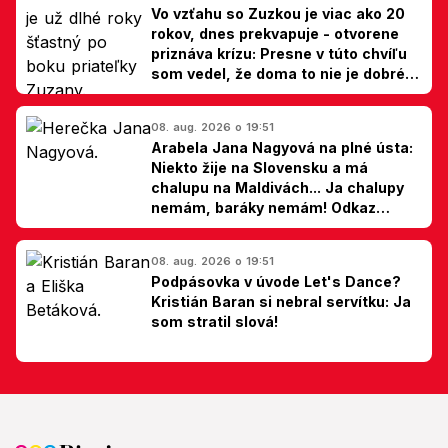
Vo vzťahu so Zuzkou je viac ako 20
rokov, dnes prekvapuje - otvorene
priznáva krízu: Presne v túto chvíľu
som vedel, že doma to nie je dobré,
hovorí Milan Ondrík
08. aug. 2026 o 19:51
Arabela Jana Nagyová na plné ústa:
Niekto žije na Slovensku a má
chalupu na Maldivách... Ja chalupy
nemám, baráky nemám! Odkaz
Slovákom
08. aug. 2026 o 19:51
Podpásovka v úvode Let's Dance?
Kristián Baran si nebral servítku: Ja
som stratil slová!