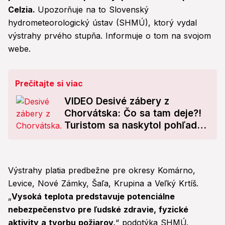
Celzia.
Upozorňuje na to Slovenský
hydrometeorologický ústav (SHMÚ), ktorý vydal
výstrahy prvého stupňa. Informuje o tom na svojom
webe.
Prečítajte si viac
VIDEO Desivé zábery z
Chorvátska: Čo sa tam deje?!
Turistom sa naskytol pohľad, z
ktorého naskakuje husia koža
Výstrahy platia predbežne pre okresy Komárno,
Levice, Nové Zámky, Šaľa, Krupina a Veľký Krtíš.
„
Vysoká teplota predstavuje potenciálne
nebezpečenstvo pre ľudské zdravie, fyzické
aktivity a tvorbu požiarov,
“ podotýka SHMÚ.