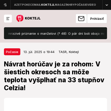
Prihlásiť
 mrazivé priznanie o manželovi († 48): O pár dní boli obaja mŕtvi!
13. júl. 2025 o 19:44
Počasie
Počasie
13. júl. 2025 o 19:44
TASR,
Koktejl
Návrat horúčav je za rohom: V
Návrat horúčav je za rohom: V
šiestich okresoch sa môže teplota
šiestich okresoch sa môže
vyšplhať na 33 stupňov Celzia!
teplota vyšplhať na 33 stupňov
Opäť sa zapotíme.
Celzia!