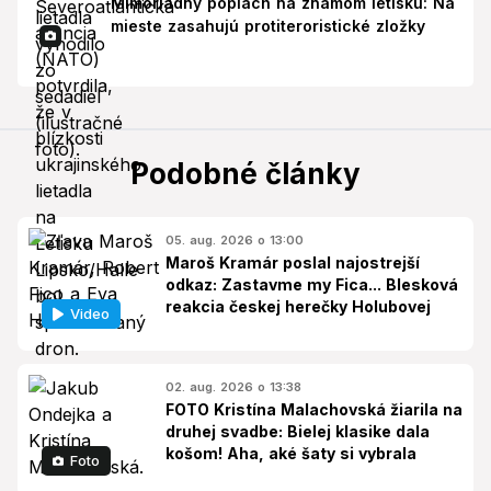
Mimoriadny poplach na známom letisku: Na
mieste zasahujú protiteroristické zložky
Podobné články
05. aug. 2026 o 13:00
Maroš Kramár poslal najostrejší
odkaz: Zastavme my Fica... Blesková
reakcia českej herečky Holubovej
Video
02. aug. 2026 o 13:38
FOTO Kristína Malachovská žiarila na
druhej svadbe: Bielej klasike dala
košom! Aha, aké šaty si vybrala
Foto