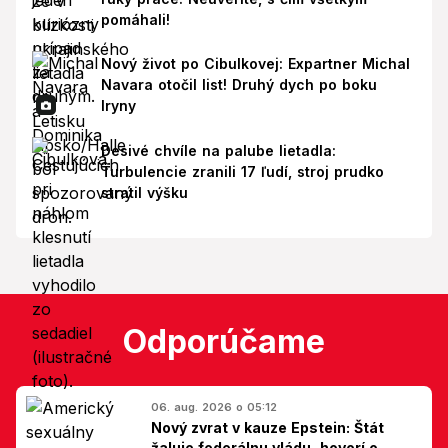
pomáhali!
Nový život po Cibulkovej: Expartner Michal
Navara otočil list! Druhý dych po boku
Iryny
Desivé chvíle na palube lietadla:
Turbulencie zranili 17 ľudí, stroj prudko
stratil výšku
Odporúčame
06. aug. 2026 o 05:12
Nový zvrat v kauze Epstein: Štát
žaluje federálnu vládu, hovorí o