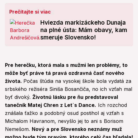
Prečítajte si viac
Hviezda markizáckeho Dunaja
na plné ústa: Mám obavy, kam
smeruje Slovensko!
Pre herečku, ktorá mala s mužmi len problémy, to
môže byť práve tá pravá ozdravná časť nového
života.
Počas štúdia na vysokej škole bola vydatá za
srbského režiséra Siniša Bosančiča, no ich vzťah mal
byť divoký.
Životnú lásku pre ňu predstavoval
tanečník Matej Chren z Let´s Dance.
Ich rozchod
znášala ťažko a podobný osud postihol aj vzťah s
Michalom Havranom, nevyšlo jej to ani s Borisom
Nemešom.
Nový a pre Slovensko neznámy muž
možno bude tým pravým, ktorého celý čas hľadala!