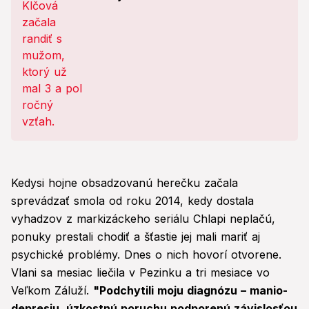
príbeh vás dorazí!
Kedysi hojne obsadzovanú herečku začala
sprevádzať smola od roku 2014, kedy dostala
vyhadzov z markizáckeho seriálu Chlapi neplačú,
ponuky prestali chodiť a šťastie jej mali mariť aj
psychické problémy. Dnes o nich hovorí otvorene.
Vlani sa mesiac liečila v Pezinku a tri mesiace vo
Veľkom Záluží.
"Podchytili moju diagnózu – manio-
depresiu, úzkostnú poruchu podporenú závislosťou