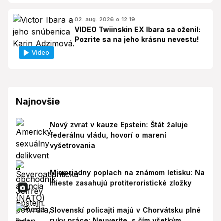
02. aug. 2026 o 12:19
VIDEO Twiinskin EX Ibara sa oženil:
Pozrite sa na jeho krásnu nevestu!
Video
Najnovšie
Nový zvrat v kauze Epstein: Štát žaluje
federálnu vládu, hovorí o marení
vyšetrovania
Mimoriadny poplach na známom letisku: Na
mieste zasahujú protiteroristické zložky
Slovenskí policajti majú v Chorvátsku plné
ruky práce: Neuveríte, s čím všetkým