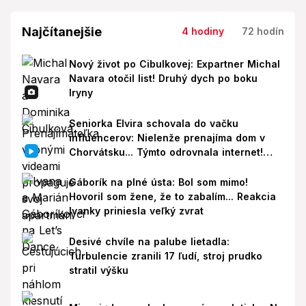
Najčítanejšie
4 hodiny
72 hodín
Nový život po Cibulkovej: Expartner Michal
Navara otočil list! Druhý dych po boku
Iryny
Seniorka Elvira schovala do vačku
influencerov: Nielenže prenajíma dom v
Chorvátsku... Týmto odrovnala internet!
VIDEO
Gáborík na plné ústa: Bol som mimo!
Hovoril som žene, že to zabalím... Reakcia
Ivanky priniesla veľký zvrat
Desivé chvíle na palube lietadla:
Turbulencie zranili 17 ľudí, stroj prudko
stratil výšku