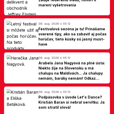
marení vyšetrovania
06. aug. 2026 o 05:12
Festivalová sezóna je tu! Prinášame
overené tipy, ako sa zabaviť aj počas
horúčav, tieto kúsky sú jasný must-
have
06. aug. 2026 o 05:12
Arabela Jana Nagyová na plné ústa:
Niekto žije na Slovensku a má
chalupu na Maldivách... Ja chalupy
nemám, baráky nemám! Odkaz
Slovákom
06. aug. 2026 o 05:12
Podpásovka v úvode Let's Dance?
Kristián Baran si nebral servítku: Ja
som stratil slová!