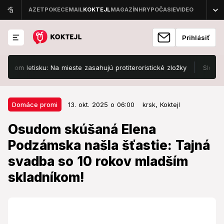
Prihlásiť
etisku: Na mieste zasahujú protiteroristické zložky
Slovenskí po
13. okt. 2025 o 06:00
Domáce promi
Domáce promi
13. okt. 2025 o 06:00
krsk,
Koktejl
Osudom skúšaná Elena
Osudom skúšaná Elena
Podzámska našla šťastie: Tajná
Podzámska našla šťastie: Tajná
svadba so 10 rokov mladším
svadba so 10 rokov mladším
skladníkom!
skladníkom!
Žeby to bol už ten pravý?