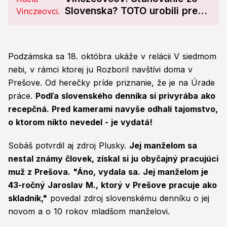
Slovenska? TOTO urobili pre
synčeka Maxíka!
Podzámska sa 18. októbra ukáže v relácii V siedmom
nebi, v rámci ktorej ju Rozboril navštívi doma v
Prešove. Od herečky príde priznanie, že je na Úrade
práce.
Podľa slovenského denníka si privyrába ako
recepčná. Pred kamerami navyše odhalí tajomstvo,
o ktorom nikto nevedel - je vydatá!
Sobáš potvrdil aj zdroj Plusky.
Jej manželom sa
nestal známy človek, získal si ju obyčajný pracujúci
muž z Prešova. "Áno, vydala sa. Jej manželom je
43-ročný Jaroslav M., ktorý v Prešove pracuje ako
skladník,"
povedal zdroj slovenskému denníku o jej
novom a o 10 rokov mladšom manželovi.