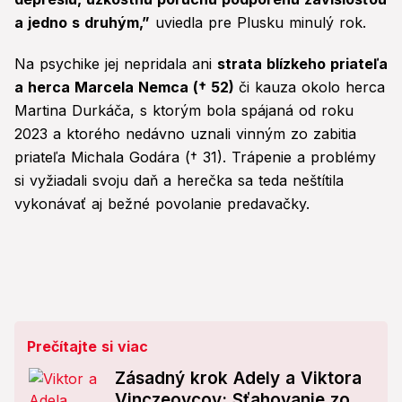
a jedno s druhým,”
uviedla pre Plusku minulý rok.
Na psychike jej nepridala ani
strata blízkeho priateľa
a herca Marcela Nemca († 52)
či kauza okolo herca
Martina Durkáča, s ktorým bola spájaná od roku
2023 a ktorého nedávno uznali vinným zo zabitia
priateľa Michala Godára († 31). Trápenie a problémy
si vyžiadali svoju daň a herečka sa teda neštítila
vykonávať aj bežné povolanie predavačky.
Prečítajte si viac
Zásadný krok Adely a Viktora
Vinczeovcov: Sťahovanie zo