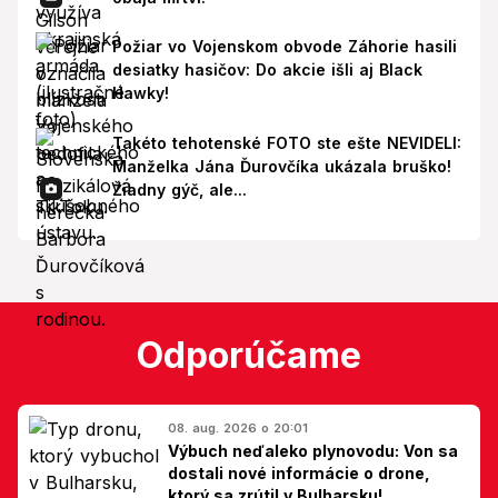
Požiar vo Vojenskom obvode Záhorie hasili
desiatky hasičov: Do akcie išli aj Black
Hawky!
Takéto tehotenské FOTO ste ešte NEVIDELI:
Manželka Jána Ďurovčíka ukázala bruško!
Žiadny gýč, ale...
Odporúčame
08. aug. 2026 o 20:01
Výbuch neďaleko plynovodu: Von sa
dostali nové informácie o drone,
ktorý sa zrútil v Bulharsku!