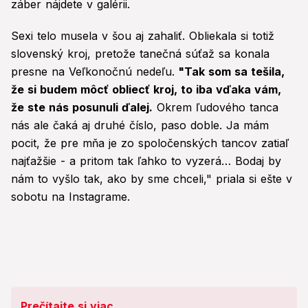
záber nájdete v galérii.
Sexi telo musela v šou aj zahaliť. Obliekala si totiž
slovenský kroj, pretože tanečná súťaž sa konala
presne na Veľkonočnú nedeľu.
"Tak som sa tešila,
že si budem môcť obliecť kroj, to iba vďaka vám,
že ste nás posunuli ďalej.
Okrem ľudového tanca
nás ale čaká aj druhé číslo, paso doble. Ja mám
pocit, že pre mňa je zo spoločenských tancov zatiaľ
najťažšie - a pritom tak ľahko to vyzerá… Bodaj by
nám to vyšlo tak, ako by sme chceli," priala si ešte v
sobotu na Instagrame.
Prečítajte si viac