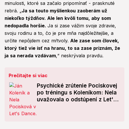
minulosti, ktoré sa začalo pripomínať - prasknuté
rebrá. „
Ja sa touto myšlienkou zaoberám už
niekoľko týždňov. Ale len kvôli tomu, aby som
nedopadla horšie.
Ja si zase vážim svoje zdravie,
svoju rodinu a to, čo je pre mňa najdôležitejšie, a
určite nepôjdem cez mŕtvoly.
Ale zase som človek,
ktorý tiež vie ísť na hranu, to sa zase priznám, že
ja sa nerada vzdávam
,“ neskrývala pravdu.
Prečítajte si viac
Psychické zrútenie Pociskovej
po tréningu s Koleníkom: Nela
uvažovala o odstúpení z Let's
Dance!