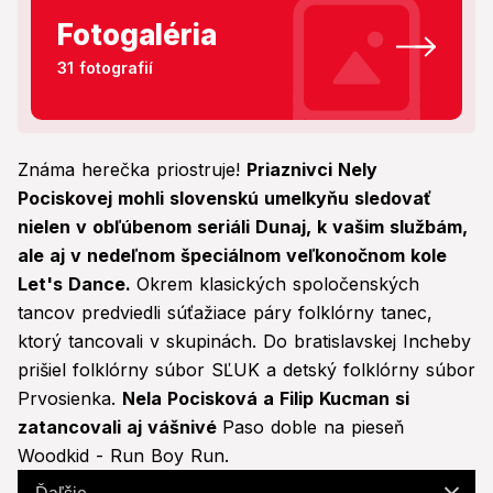
Fotogaléria
31 fotografií
Známa herečka priostruje!
Priaznivci Nely
Pociskovej mohli slovenskú umelkyňu sledovať
nielen v obľúbenom seriáli Dunaj, k vašim službám,
ale aj v nedeľnom špeciálnom veľkonočnom kole
Let's Dance.
Okrem klasických spoločenských
tancov predviedli súťažiace páry folklórny tanec,
ktorý tancovali v skupinách. Do bratislavskej Incheby
prišiel folklórny súbor SĽUK a detský folklórny súbor
Prvosienka.
Nela Pocisková a Filip Kucman si
zatancovali aj vášnivé
Paso doble na pieseň
Woodkid - Run Boy Run.