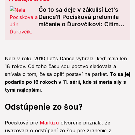
Čo to sa deje v zákulisí Let's
Dance?! Pocisková prelomila
mlčanie o Ďurovčíkovi: Cítim
sa ako použité ho*no!
Nela v roku 2010 Let's Dance vyhrala, keď mala len
18 rokov. Od toho času šou poctivo sledovala a
snívala o tom, že sa opäť postaví na parket.
To sa jej
podarilo po 16 rokoch v 11. sérii, kde si meria sily s
tými najlepšími.
Odstúpenie zo šou?
Pocisková pre
Markízu
otvorene priznala, že
uvažovala o odstúpení zo šou pre zranenie z