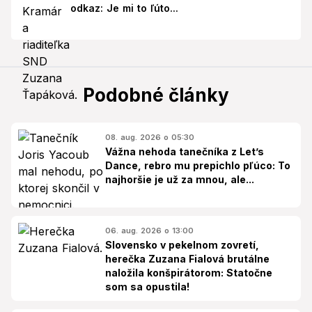
odkaz: Je mi to ľúto...
Podobné články
08. aug. 2026 o 05:30
Vážna nehoda tanečníka z Let’s
Dance, rebro mu prepichlo pľúco: To
najhoršie je už za mnou, ale...
06. aug. 2026 o 13:00
Slovensko v pekelnom zovretí,
herečka Zuzana Fialová brutálne
naložila konšpirátorom: Statočne
som sa opustila!