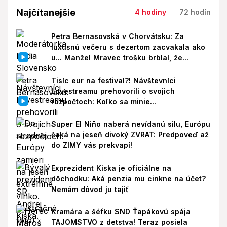
Najčítanejšie
4 hodiny
72 hodín
Petra Bernasovská v Chorvátsku: Za
luxusnú večeru s dezertom zacvakala ako
u... Manžel Mravec trošku brblal, že...
Tisíc eur na festival?! Návštevníci
Lovestreamu prehovorili o svojich
rozpočtoch: Koľko sa minie...
Super El Niño naberá nevídanú silu, Európu
čaká na jeseň divoký ZVRAT: Predpoveď až
do ZIMY vás prekvapí!
Exprezident Kiska je oficiálne na
dôchodku: Aká penzia mu cinkne na účet?
Nemám dôvod ju tajiť
Kramára a šéfku SND Ťapákovú spája
TAJOMSTVO z detstva! Teraz posiela