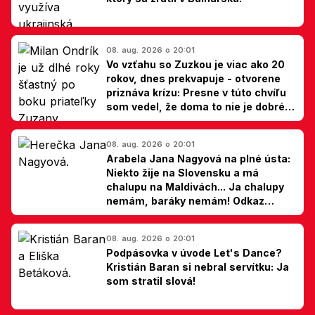
08. aug. 2026 o 20:01
Vo vzťahu so Zuzkou je viac ako 20
rokov, dnes prekvapuje - otvorene
priznáva krízu: Presne v túto chvíľu
som vedel, že doma to nie je dobré,
hovorí Milan Ondrík
08. aug. 2026 o 20:01
Arabela Jana Nagyová na plné ústa:
Niekto žije na Slovensku a má
chalupu na Maldivách... Ja chalupy
nemám, baráky nemám! Odkaz
Slovákom
08. aug. 2026 o 20:01
Podpásovka v úvode Let's Dance?
Kristián Baran si nebral servítku: Ja
som stratil slová!