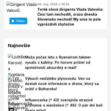
06. aug. 2026 o 08:30
Tvrdé slová dirigenta Vlada Valoviča:
Česi tam nechodili, zrazu dneska
Slovensko nechodí! My sme to pole
Video
vyprázdnili zbytočne
Najnovšie
Muža počas letu s Ryanairom takmer
vysalo z kabíny: Po horore prišiel od
spoločnosti absurdný e-mail!
Výbuch neďaleko plynovodu: Von sa
dostali nové informácie o drone, ktorý sa
zrútil v Bulharsku!
Influencerka († 43) zverejnila mrazivé
priznanie o manželovi († 48): O pár dní boli
obaja mŕtvi!