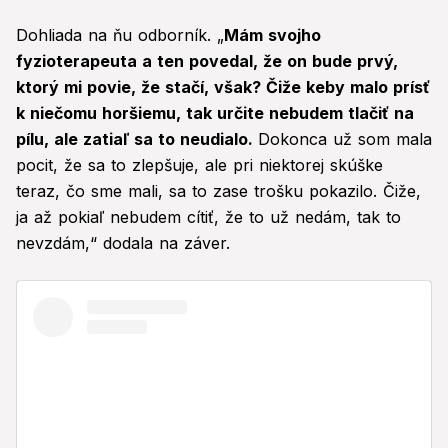
Dohliada na ňu odborník. „
Mám svojho
fyzioterapeuta a ten povedal, že on bude prvý,
ktorý mi povie, že stačí, však? Čiže keby malo prísť
k niečomu horšiemu, tak určite nebudem tlačiť na
pílu, ale zatiaľ sa to neudialo.
Dokonca už som mala
pocit, že sa to zlepšuje, ale pri niektorej skúške
teraz, čo sme mali, sa to zase trošku pokazilo. Čiže,
ja až pokiaľ nebudem cítiť, že to už nedám, tak to
nevzdám,“ dodala na záver.