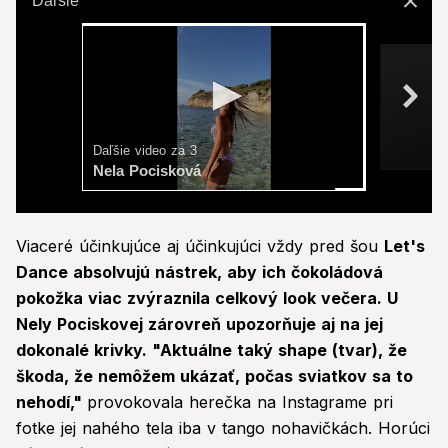
Ďaľšie
Ďaľšie video za 2
Nela Pocisková
0
seconds
Viaceré účinkujúce aj účinkujúci vždy pred šou
Let's
of
7
Dance absolvujú nástrek, aby ich čokoládová
seconds
pokožka viac zvýraznila celkový look večera. U
Nely Pociskovej zárovreň upozorňuje aj na jej
dokonalé krivky. "Aktuálne taký shape (tvar), že
škoda, že nemôžem ukázať, počas sviatkov sa to
nehodí,"
provokovala herečka na Instagrame pri
fotke jej nahého tela iba v tango nohavičkách. Horúci