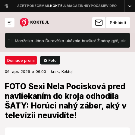
Prihlásiť
anželka Jána Ďurovčíka ukázala bruško! Žiadny gýč, ale...
Srdcer
Foto
Domáce promi
06. apr. 2026 o 06:00
Domáce promi
06. apr. 2026 o 06:00
FOTO Sexi Nela Pocisková pred
krsk,
Koktejl
navliekaním do kroja odhodila
FOTO Sexi Nela Pocisková pred
ŠATY: Horúci nahý záber, aký v
navliekaním do kroja odhodila
televízii neuvidíte!
ŠATY: Horúci nahý záber, aký v
televízii neuvidíte!
Pri tom zábere vám stúpne teplota.