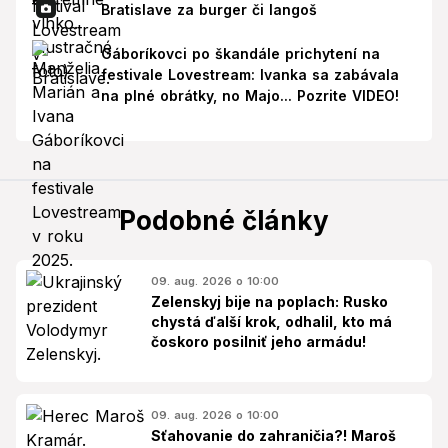
Bratislave za burger či langoš
Gáboríkovci po škandále prichytení na
festivale Lovestream: Ivanka sa zabávala
na plné obrátky, no Majo... Pozrite VIDEO!
Podobné články
09. aug. 2026 o 10:00
Zelenskyj bije na poplach: Rusko
chystá ďalší krok, odhalil, kto má
čoskoro posilniť jeho armádu!
09. aug. 2026 o 10:00
Sťahovanie do zahraničia?! Maroš