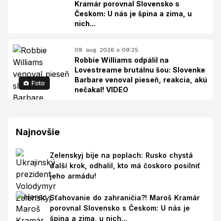
Kramár porovnal Slovensko s
Českom: U nás je špina a zima, u
nich...
09. aug. 2026 o 09:25
Robbie Williams odpálil na
Lovestreame brutálnu šou: Slovenke
Barbare venoval pieseň, reakcia, akú
Foto
nečakal! VIDEO
Najnovšie
Zelenskyj bije na poplach: Rusko chystá
ďalší krok, odhalil, kto má čoskoro posilniť
jeho armádu!
Sťahovanie do zahraničia?! Maroš Kramár
porovnal Slovensko s Českom: U nás je
špina a zima, u nich...