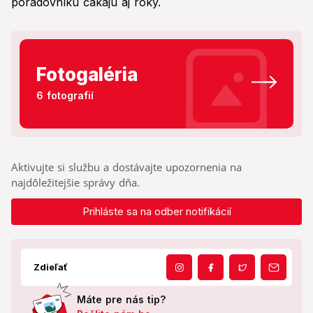
poradovníku čakajú aj roky.
Fotogaléria
6 fotografií
Aktivujte si službu a dostávajte upozornenia na
najdôležitejšie správy dňa.
Prihláste sa na odber notifikácií
Zdieľať
Máte pre nás tip?