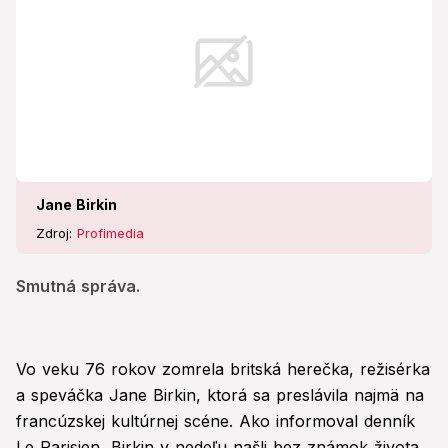
Jane Birkin
Zdroj:
Profimedia
Smutná správa.
Vo veku 76 rokov zomrela britská herečka, režisérka
a speváčka Jane Birkin, ktorá sa preslávila najmä na
francúzskej kultúrnej scéne. Ako informoval denník
Le Parisien, Birkin v nedeľu našli bez známok života