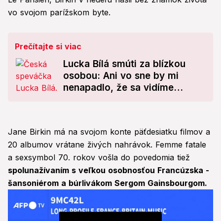
vo svojom parížskom byte.
Prečítajte si viac
Lucka Bílá smúti za blízkou
osobou: Ani vo sne by mi
nenapadlo, že sa vidíme
naposledy
Jane Birkin má na svojom konte päťdesiatku filmov a
20 albumov vrátane živých nahrávok. Femme fatale
a sexsymbol 70. rokov vošla do povedomia tiež
spolunažívaním s veľkou osobnosťou Francúzska -
šansoniérom a búrlivákom Sergom Gainsbourgom.