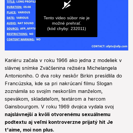
Tento video súbor nie je
možné prehrať.
(kód chyby: 232011)
0
seconds
Kariéru začala v roku 1966 ako jedna z modeliek v
of
0
slávnej snímke Zväčšenina režiséra Michelangela
seconds
Antonioniho. O dva roky neskôr Birkin presídlila do
Francúzska, kde sa pri nakrúcaní filmu Slogan
zoznámila so svojím neskorším manželom,
spevákom, skladateľom, textárom a hercom
Gainsbourgom. V roku 1969 dvojica vydala svoj
najslávnejší a kvôli otvorenému sexuálnemu
podtextu aj veľmi kontroverzne prijatý hit Je
t'aime, moi non plus.