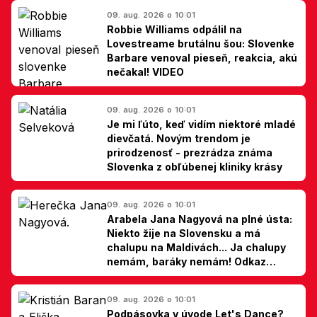
09. aug. 2026 o 10:01
Robbie Williams odpálil na
Lovestreame brutálnu šou: Slovenke
Barbare venoval pieseň, reakcia, akú
nečakal! VIDEO
09. aug. 2026 o 10:01
Je mi ľúto, keď vidím niektoré mladé
dievčatá. Novým trendom je
prirodzenosť - prezrádza známa
Slovenka z obľúbenej kliniky krásy
09. aug. 2026 o 10:01
Arabela Jana Nagyová na plné ústa:
Niekto žije na Slovensku a má
chalupu na Maldivách... Ja chalupy
nemám, baráky nemám! Odkaz
Slovákom
09. aug. 2026 o 10:01
Podpásovka v úvode Let's Dance?