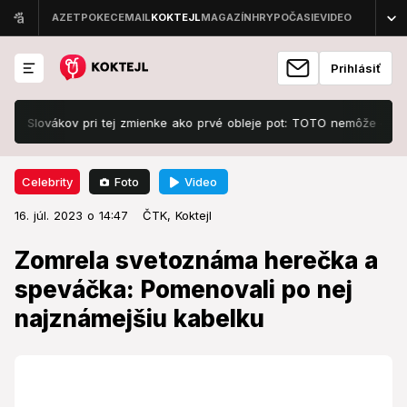
Prihlásiť
Slovákov pri tej zmienke ako prvé obleje pot: TOTO nemôže chýbať!
Foto
Video
Celebrity
16. júl. 2023 o 14:47
Celebrity
16. júl. 2023 o 14:47
Zomrela svetoznáma herečka a
ČTK,
Koktejl
speváčka: Pomenovali po nej
Zomrela svetoznáma herečka a
najznámejšiu kabelku
speváčka: Pomenovali po nej
najznámejšiu kabelku
Smutná správa.