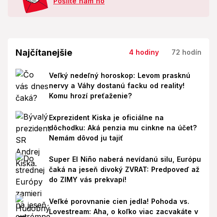
Pošlite nám ho
Najčítanejšie
4 hodiny
72 hodín
Veľký nedeľný horoskop: Levom prasknú
nervy a Váhy dostanú facku od reality!
Komu hrozí preťaženie?
Exprezident Kiska je oficiálne na
dôchodku: Aká penzia mu cinkne na účet?
Nemám dôvod ju tajiť
Super El Niño naberá nevídanú silu, Európu
čaká na jeseň divoký ZVRAT: Predpoveď až
do ZIMY vás prekvapí!
Veľké porovnanie cien jedla! Pohoda vs.
Lovestream: Aha, o koľko viac zacvakáte v