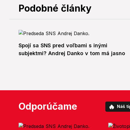
Podobné články
Spojí sa SNS pred voľbami s inými
subjektmi? Andrej Danko v tom má jasno
Odporúčame
🔥
Náš ti