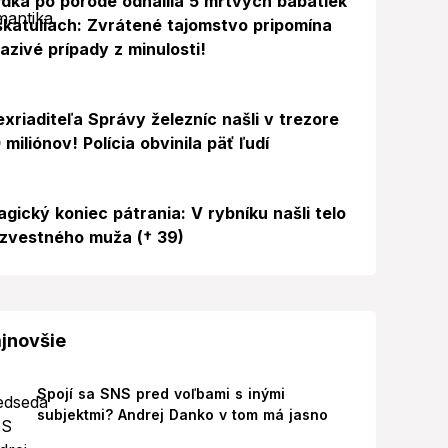
dka po pôrode odhalila 5 mŕtvych bábätiek
škatuliach: Zvrátené tajomstvo pripomína
azivé prípady z minulosti!
exriaditeľa Správy železníc našli v trezore
 miliónov! Polícia obvinila päť ľudí
agický koniec pátrania: V rybníku našli telo
zvestného muža († 39)
jnovšie
Spojí sa SNS pred voľbami s inými
subjektmi? Andrej Danko v tom má jasno