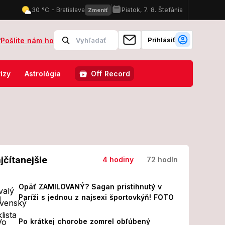
Prihlásiť
?
Pošlite nám ho
ajomstvo pripomína mrazivé prípady z minulosti!
Cestujúci ostali
ízy
Astrológia
Off Record
jčítanejšie
4 hodiny
72 hodín
Opäť ZAMILOVANÝ? Sagan pristihnutý v
Paríži s jednou z najsexi športovkýň! FOTO
Po krátkej chorobe zomrel obľúbený