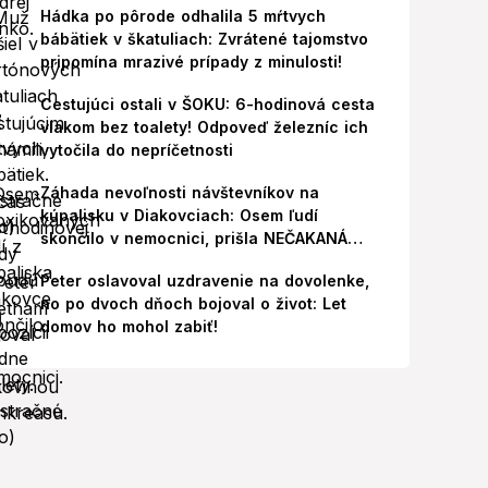
Hádka po pôrode odhalila 5 mŕtvych
bábätiek v škatuliach: Zvrátené tajomstvo
pripomína mrazivé prípady z minulosti!
Cestujúci ostali v ŠOKU: 6-hodinová cesta
vlakom bez toalety! Odpoveď železníc ich
vytočila do nepríčetnosti
Záhada nevoľnosti návštevníkov na
kúpalisku v Diakovciach: Osem ľudí
skončilo v nemocnici, prišla NEČAKANÁ
správa!
Peter oslavoval uzdravenie na dovolenke,
no po dvoch dňoch bojoval o život: Let
domov ho mohol zabiť!