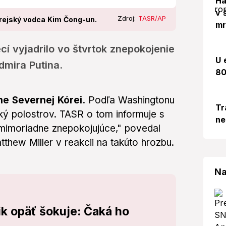
Há
v 
Zdroj:
TASR/AP
órejský vodca Kim Čong-un.
mr
í vyjadrilo vo štvrtok znepokojenie
U 
dmira Putina.
80
ne Severnej Kórei.
Podľa Washingtonu
Tr
ký polostrov. TASR o tom informuje s
ne
mimoriadne znepokojujúce," povedal
hew Miller v reakcii na takúto hrozbu.
Na
ik opäť šokuje: Čaká ho