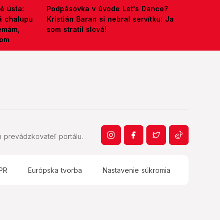
é ústa:
Podpásovka v úvode Let's Dance?
á chalupu
Kristián Baran si nebral servítku: Ja
nemám,
som stratil slová!
kom
 prevádzkovateľ portálu.
PR
Európska tvorba
Nastavenie súkromia