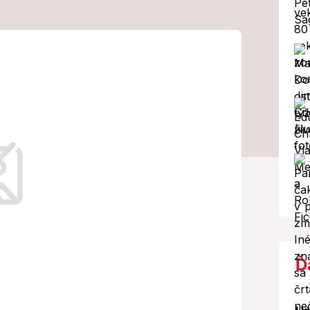
ej Kórei:
kcia USA!
h vecí vyjadrilo vo štvrtok
ého prezidenta Vladmira Putina.
Ď