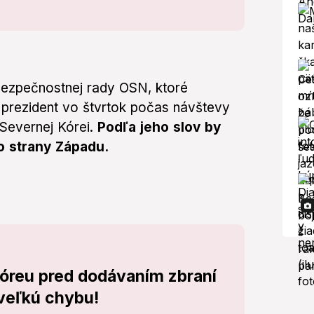
Bezpečnostnej rady OSN, ktoré
 prezident vo štvrtok počas návštevy
 Severnej Kórei.
Podľa jeho slov by
zo strany Západu.
Kóreu pred dodávaním zbraní
 veľkú chybu!