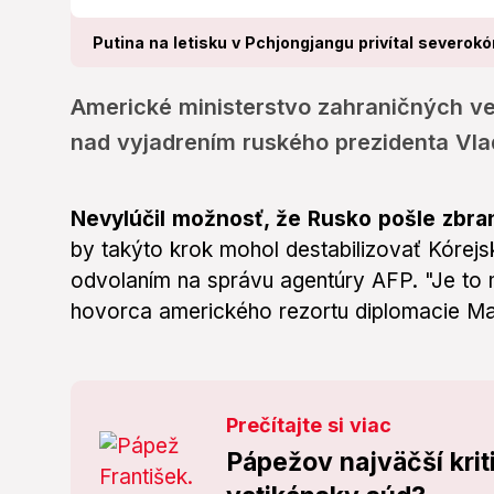
Putina na letisku v Pchjongjangu privítal severok
Americké ministerstvo zahraničných vec
nad vyjadrením ruského prezidenta Vla
Nevylúčil možnosť, že Rusko pošle zbra
by takýto krok mohol destabilizovať Kórejs
odvolaním na správu agentúry AFP. "Je to 
hovorca amerického rezortu diplomacie Matt
Prečítajte si viac
Pápežov najväčší krit