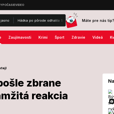
Máte pre nás tip
Hádka po pôrode odhalila 5 mŕtvych bábätiek v škatuliach: Zvrátené t
e
Zaujímavosti
Krimi
Šport
Zdravie
Videá
Kv
tejl
 pošle zbrane
Na
amžitá reakcia
l, že pošle