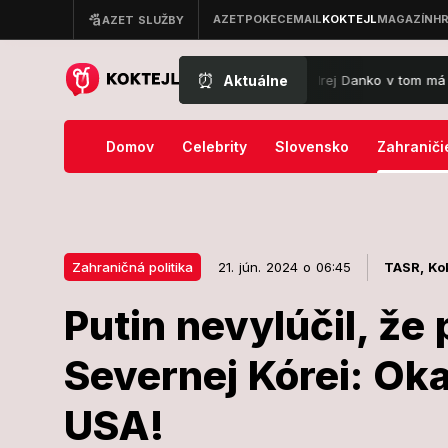
⏰
Aktuálne
SNS pred voľbami s inými subjektmi? Andrej Danko v tom má jasno
Domov
Celebrity
Slovensko
Zahraniči
Zahraničná politika
21. jún. 2024 o 06:45
TASR,
Kok
Putin nevylúčil, že
21. jún. 2024 o 06:45
Zahraničná politika
Severnej Kórei: Ok
Putin nevylúči
USA!