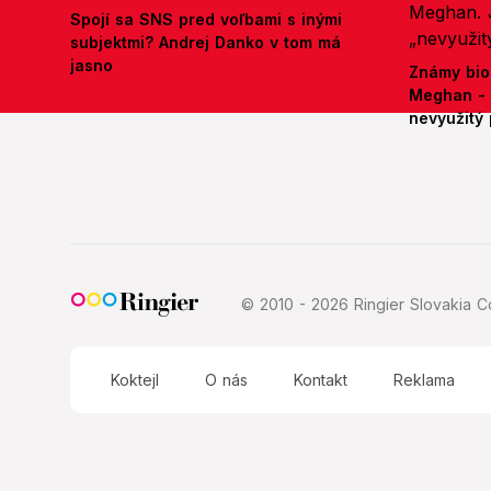
Spojí sa SNS pred voľbami s inými
subjektmi? Andrej Danko v tom má
jasno
Známy bio
Meghan - 
nevyužitý 
© 2010 - 2026 Ringier Slovakia Co
Koktejl
O nás
Kontakt
Reklama