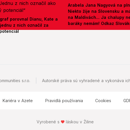
Arabela Jana Nagyová na pln
Niekto žije na Slovensku a m
na Maldivách... Ja chalupy 
graf porovnal Dianu, Kate a
baráky nemám! Odkaz Slová
jednu z nich označil za
potenciál
mmunities s.r.o.
Autorské práva sú vyhradené a vykonáva ich
Kariéra v Azete
Pravidlá používania
Cookies
GD
Vyrobené s
láskou v Žiline