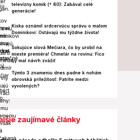
televízny komik († 80): Zabával celé
generácie!
Kiska oznámil srdcervúcu správu o malom
Dominikovi: Ostávajú mu týždne života!
Šokujúce slová Mečiara, čo by urobil na
mieste premiéra! Chmelár na rovinu: Fico
by mal návrh zvážiť
Týmto 3 znameniu dnes padne k nohám
obrovská príležitosť: Patríte medzi
vyvolených?
alšie zaujímavé články