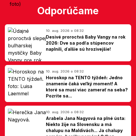
Odporúčame
10. aug. 2026 o 08:32
Desivé proroctvá Baby Vangy na rok
2026: Dve sa podľa stúpencov
naplnili, ďalšie sú hrozivejšie!
10. aug. 2026 o 08:32
Horoskop na TENTO týždeň: Jedno
znamenie čaká veľký moment! A
ktoré sa musí viac zamerať na seba?
Pozrite sa...
10. aug. 2026 o 08:32
Arabela Jana Nagyová na plné ústa:
Niekto žije na Slovensku a má
chalupu na Maldivách... Ja chalupy