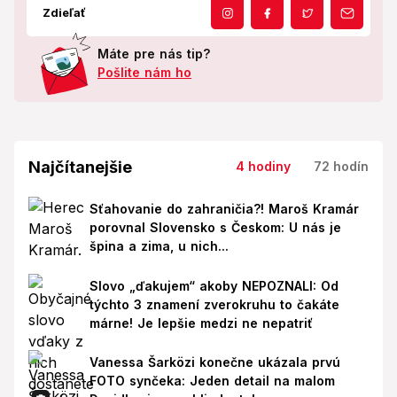
Zdieľať
Máte pre nás tip?
Pošlite nám ho
Najčítanejšie
4 hodiny
72 hodín
Sťahovanie do zahraničia?! Maroš Kramár
porovnal Slovensko s Českom: U nás je
špina a zima, u nich...
Slovo „ďakujem“ akoby NEPOZNALI: Od
týchto 3 znamení zverokruhu to čakáte
márne! Je lepšie medzi ne nepatriť
Vanessa Šarközi konečne ukázala prvú
FOTO synčeka: Jeden detail na malom