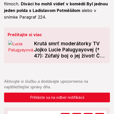
filmoch.
Diváci ho mohli vidieť v komédii Byl jednou
jeden polda s Ladislavom Potměšilom
alebo v
snímke Paragraf 224.
Prečítajte si viac
Krutá smrť moderátorky TV
Jojko Lucie Palugyayovej (†
47): Zúfalý boj o jej život! Čo
sa dialo v osudný deň?
Aktivujte si službu a dostávajte upozornenia na
najdôležitejšie správy dňa.
Prihláste sa na odber notifikácií