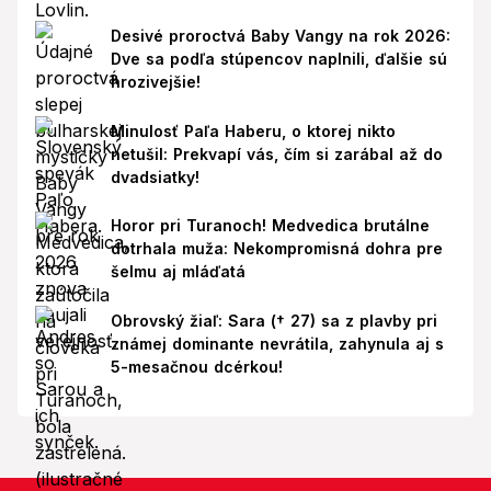
Desivé proroctvá Baby Vangy na rok 2026:
Dve sa podľa stúpencov naplnili, ďalšie sú
hrozivejšie!
Minulosť Paľa Haberu, o ktorej nikto
netušil: Prekvapí vás, čím si zarábal až do
dvadsiatky!
Horor pri Turanoch! Medvedica brutálne
dotrhala muža: Nekompromisná dohra pre
šelmu aj mláďatá
Obrovský žiaľ: Sara († 27) sa z plavby pri
známej dominante nevrátila, zahynula aj s
5-mesačnou dcérkou!