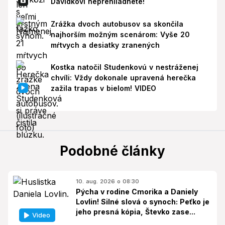
Davidkovi neprehliadnete!
Zrážka dvoch autobusov sa skončila
najhorším možným scenárom: Vyše 20
mŕtvych a desiatky zranených
Kostka natočil Studenkovú v nestráženej
chvíli: Vždy dokonale upravená herečka
zažila trapas v bielom! VIDEO
Podobné články
10. aug. 2026 o 08:30
Pýcha v rodine Cmorika a Daniely
Lovlin! Silné slová o synoch: Peťko je
jeho presná kópia, Števko zase...
Video