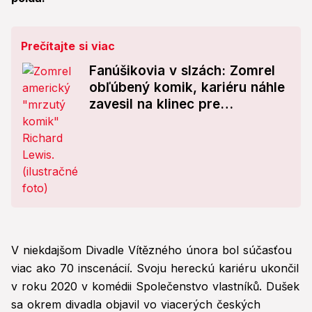
Prečítajte si viac
Fanúšikovia v slzách: Zomrel
obľúbený komik, kariéru náhle
zavesil na klinec pre
Parkinsonovu chorobu
V niekdajšom Divadle Vítězného února bol súčasťou
viac ako 70 inscenácií. Svoju hereckú kariéru ukončil
v roku 2020 v komédii Společenstvo vlastníků. Dušek
sa okrem divadla objavil vo viacerých českých