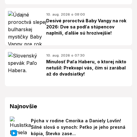
10. aug. 2026 o 08:00
Desivé proroctvá Baby Vangy na rok
2026: Dve sa podľa stúpencov
naplnili, ďalšie sú hrozivejšie!
10. aug. 2026 o 07:30
Minulosť Paľa Haberu, o ktorej nikto
netušil: Prekvapí vás, čím si zarábal
až do dvadsiatky!
Najnovšie
Pýcha v rodine Cmorika a Daniely Lovlin!
Silné slová o synoch: Peťko je jeho presná
kópia, Števko zase...