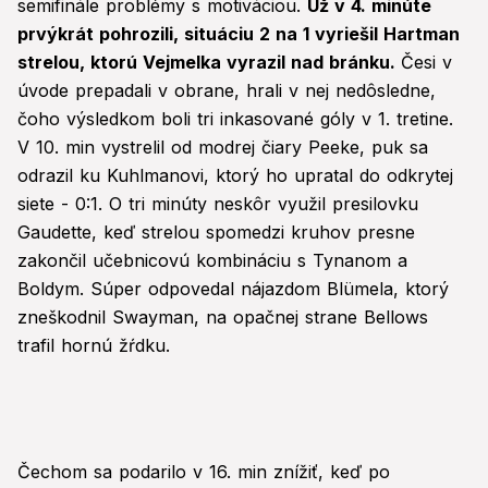
semifinále problémy s motiváciou.
Už v 4. minúte
prvýkrát pohrozili, situáciu 2 na 1 vyriešil Hartman
strelou, ktorú Vejmelka vyrazil nad bránku.
Česi v
úvode prepadali v obrane, hrali v nej nedôsledne,
čoho výsledkom boli tri inkasované góly v 1. tretine.
V 10. min vystrelil od modrej čiary Peeke, puk sa
odrazil ku Kuhlmanovi, ktorý ho upratal do odkrytej
siete - 0:1. O tri minúty neskôr využil presilovku
Gaudette, keď strelou spomedzi kruhov presne
zakončil učebnicovú kombináciu s Tynanom a
Boldym. Súper odpovedal nájazdom Blümela, ktorý
zneškodnil Swayman, na opačnej strane Bellows
trafil hornú žŕdku.
Čechom sa podarilo v 16. min znížiť, keď po