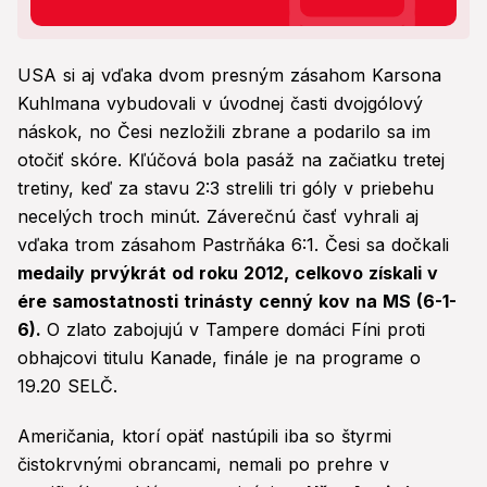
USA si aj vďaka dvom presným zásahom Karsona
Kuhlmana vybudovali v úvodnej časti dvojgólový
náskok, no Česi nezložili zbrane a podarilo sa im
otočiť skóre. Kľúčová bola pasáž na začiatku tretej
tretiny, keď za stavu 2:3 strelili tri góly v priebehu
necelých troch minút. Záverečnú časť vyhrali aj
vďaka trom zásahom Pastrňáka 6:1. Česi sa dočkali
medaily prvýkrát od roku 2012, celkovo získali v
ére samostatnosti trinásty cenný kov na MS (6-1-
6).
O zlato zabojujú v Tampere domáci Fíni proti
obhajcovi titulu Kanade, finále je na programe o
19.20 SELČ.
Američania, ktorí opäť nastúpili iba so štyrmi
čistokrvnými obrancami, nemali po prehre v