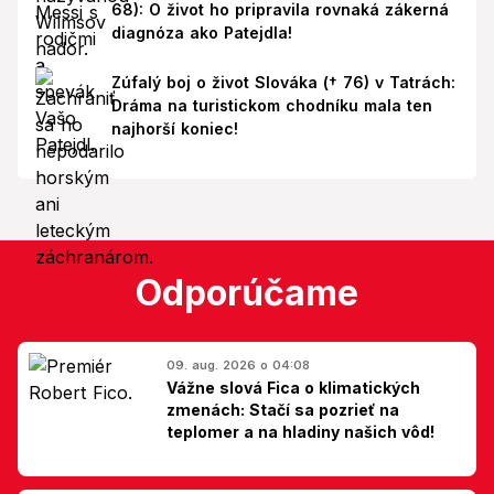
68): O život ho pripravila rovnaká zákerná
diagnóza ako Patejdla!
Zúfalý boj o život Slováka († 76) v Tatrách:
Dráma na turistickom chodníku mala ten
najhorší koniec!
Odporúčame
09. aug. 2026 o 04:08
Vážne slová Fica o klimatických
zmenách: Stačí sa pozrieť na
teplomer a na hladiny našich vôd!