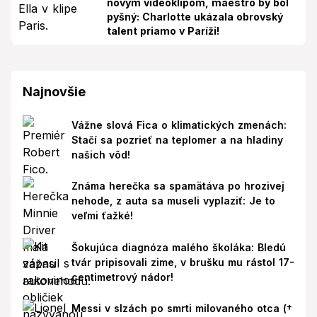
novým videoklipom, maestro by bol
pyšný: Charlotte ukázala obrovský
talent priamo v Paríži!
Najnovšie
Vážne slová Fica o klimatických zmenách:
Stačí sa pozrieť na teplomer a na hladiny
našich vôd!
Známa herečka sa spamätáva po hrozivej
nehode, z auta sa museli vyplaziť: Je to
veľmi ťažké!
Šokujúca diagnóza malého školáka: Bledú
tvár pripisovali zime, v brušku mu rástol 17-
centimetrový nádor!
Messi v slzách po smrti milovaného otca (†