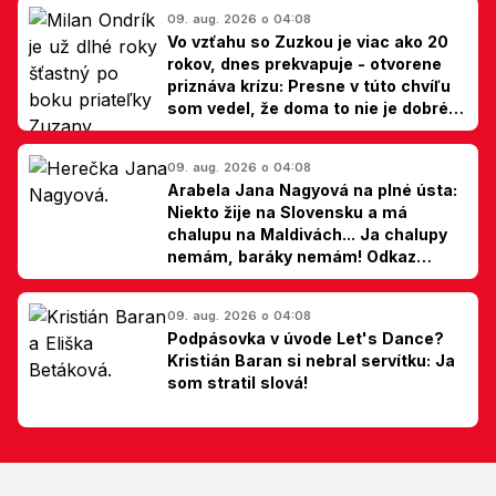
09. aug. 2026 o 04:08
Vo vzťahu so Zuzkou je viac ako 20
rokov, dnes prekvapuje - otvorene
priznáva krízu: Presne v túto chvíľu
som vedel, že doma to nie je dobré,
hovorí Milan Ondrík
09. aug. 2026 o 04:08
Arabela Jana Nagyová na plné ústa:
Niekto žije na Slovensku a má
chalupu na Maldivách... Ja chalupy
nemám, baráky nemám! Odkaz
Slovákom
09. aug. 2026 o 04:08
Podpásovka v úvode Let's Dance?
Kristián Baran si nebral servítku: Ja
som stratil slová!