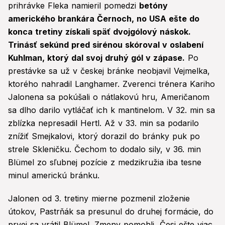
prihrávke Fleka namieril pomedzi
betóny
amerického brankára Černoch, no USA ešte do
konca tretiny získali späť dvojgólový náskok.
Trinásť sekúnd pred sirénou skóroval v oslabení
Kuhlman, ktorý dal svoj druhý gól v zápase.
Po
prestávke sa už v českej bránke neobjavil Vejmelka,
ktorého nahradil Langhamer. Zverenci trénera Kariho
Jalonena sa pokúšali o nátlakovú hru, Američanom
sa dlho darilo vytláčať ich k mantinelom. V 32. min sa
zblízka nepresadil Hertl. Až v 33. min sa podarilo
znížiť Smejkalovi, ktorý dorazil do bránky puk po
strele Skleničku. Čechom to dodalo sily, v 36. min
Blümel zo sľubnej pozície z medzikružia iba tesne
minul americkú bránku.
Jalonen od 3. tretiny mierne pozmenil zloženie
útokov, Pastrňák sa presunul do druhej formácie, do
prvej sa vrátil Blümel. Zmeny pomohli, Česi ešte viac