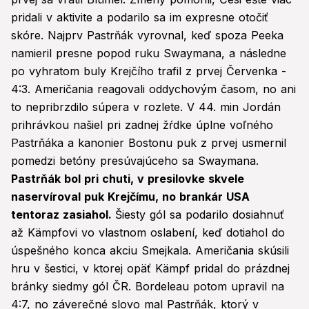
pridali v aktivite a podarilo sa im expresne otočiť
skóre. Najprv Pastrňák vyrovnal, keď spoza Peeka
namieril presne popod ruku Swaymana, a následne
po vyhratom buly Krejčího trafil z prvej Červenka -
4:3. Američania reagovali oddychovým časom, no ani
to nepribrzdilo súpera v rozlete. V 44. min Jordán
prihrávkou našiel pri zadnej žŕdke úplne voľného
Pastrňáka a kanonier Bostonu puk z prvej usmernil
pomedzi betóny presúvajúceho sa Swaymana.
Pastrňák bol pri chuti, v presilovke skvele
naservíroval puk Krejčímu, no brankár USA
tentoraz zasiahol.
Šiesty gól sa podarilo dosiahnuť
až Kämpfovi vo vlastnom oslabení, keď dotiahol do
úspešného konca akciu Smejkala. Američania skúsili
hru v šestici, v ktorej opäť Kämpf pridal do prázdnej
bránky siedmy gól ČR. Bordeleau potom upravil na
4:7, no záverečné slovo mal Pastrňák, ktorý v