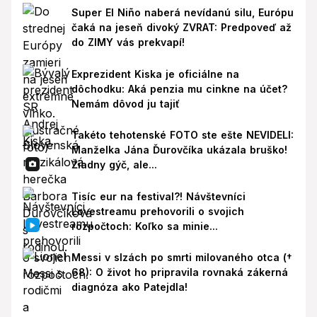
Super El Niño naberá nevídanú silu, Európu
čaká na jeseň divoký ZVRAT: Predpoveď až
do ZIMY vás prekvapí!
Exprezident Kiska je oficiálne na
dôchodku: Aká penzia mu cinkne na účet?
Nemám dôvod ju tajiť
Takéto tehotenské FOTO ste ešte NEVIDELI:
Manželka Jána Ďurovčíka ukázala bruško!
Žiadny gýč, ale...
Tisíc eur na festival?! Návštevníci
Lovestreamu prehovorili o svojich
rozpočtoch: Koľko sa minie...
Messi v slzách po smrti milovaného otca (†
68): O život ho pripravila rovnaká zákerná
diagnóza ako Patejdla!