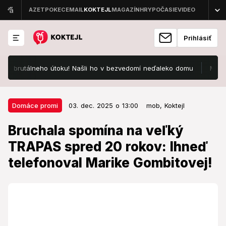
Prihlásiť
brutálneho útoku! Našli ho v bezvedomí neďaleko domu
Mario Cimar
03. dec. 2025 o 13:00
Domáce promi
Domáce promi
03. dec. 2025 o 13:00
mob,
Koktejl
Bruchala spomína na veľký
Bruchala spomína na veľký
TRAPAS spred 20 rokov: Ihneď
TRAPAS spred 20 rokov: Ihneď
telefonoval Marike Gombitovej!
telefonoval Marike Gombitovej!
Vlieklo sa to s ním veľmi dlho.