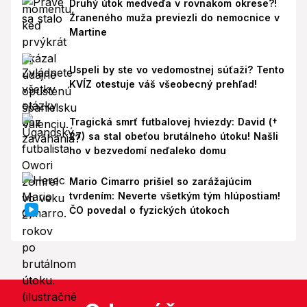
Druhý útok medveďa v rovnakom okrese?!
Zraneného muža previezli do nemocnice v
Martine
Uspeli by ste vo vedomostnej súťaži? Tento
KVÍZ otestuje váš všeobecný prehľad!
Tragická smrť futbalovej hviezdy: David (†
27) sa stal obeťou brutálneho útoku! Našli
ho v bezvedomí neďaleko domu
Mario Cimarro prišiel so zarážajúcim
tvrdením: Neverte všetkým tým hlúpostiam!
ČO povedal o fyzických útokoch