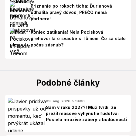
Priznanie po rokoch ticha: Ďurianová
odhalila pravý dôvod, PREČO nemá
partnera!
Koniec zatĺkania! Nela Pocisková
prehovorila o svadbe s Tůmom: Čo sa stalo
počas zásnub?
Podobné články
09. aug. 2026 o 19:00
Sám v roku 2027?! Muž tvrdí, že
prežil masové vyhynutie ľudstva:
Posiela mrazivé zábery z budúcnosti