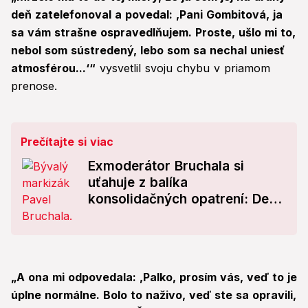
deň zatelefonoval a povedal: ,Pani Gombitová, ja
sa vám strašne ospravedlňujem. Proste, ušlo mi to,
nebol som sústredený, lebo som sa nechal uniesť
atmosférou...‘“
vysvetlil svoju chybu v priamom
prenose.
Prečítajte si viac
Exmoderátor Bruchala si
uťahuje z balíka
konsolidačných opatrení: Deti,
utekajte zo Slovenska!
„A ona mi odpovedala: ,Palko, prosím vás, veď to je
úplne normálne. Bolo to naživo, veď ste sa opravili,