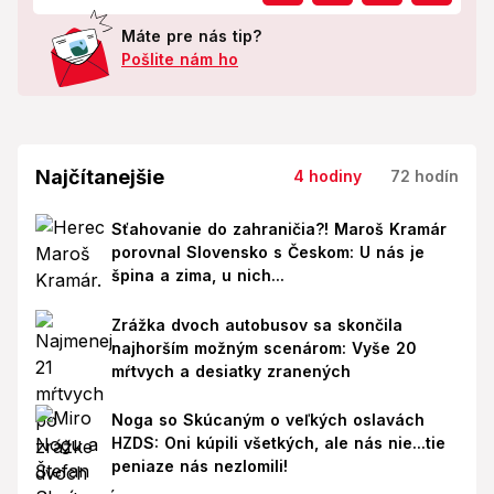
Máte pre nás tip?
Pošlite nám ho
Najčítanejšie
4 hodiny
72 hodín
Sťahovanie do zahraničia?! Maroš Kramár
porovnal Slovensko s Českom: U nás je
špina a zima, u nich...
Zrážka dvoch autobusov sa skončila
najhorším možným scenárom: Vyše 20
mŕtvych a desiatky zranených
Noga so Skúcaným o veľkých oslavách
HZDS: Oni kúpili všetkých, ale nás nie...tie
peniaze nás nezlomili!