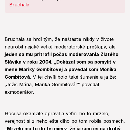
Bratislavy!
Bruchala sa hrdí tým, že našťastie nikdy v živote
neurobil nejaké veľké moderátorské prešľapy, ale
jeden sa mu pritrafil počas moderovania Zlatého
Slávika v roku 2004. „Dokázal som sa pomýliť v
mene Mariky Gombitovej a povedal som Monika
Gombitová.
V tej chvíli bolo také šumenie a ja že:
,Ježiš Mária, Marika Gombitová!‘“ povedal
exmoderátor.
Hoci sa okamžite opravil a veľmi ho to mrzelo,
verejnosť si z neho ešte dlho po tom robila posmech.
„Mrzelo ma to do tej miery, že ja som jej na druhý