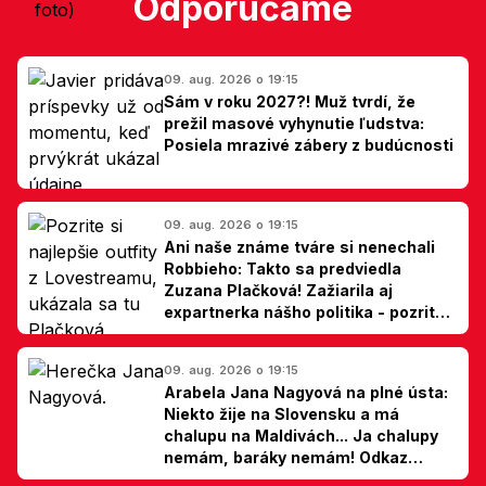
Odporúčame
09. aug. 2026 o 19:15
Sám v roku 2027?! Muž tvrdí, že
prežil masové vyhynutie ľudstva:
Posiela mrazivé zábery z budúcnosti
09. aug. 2026 o 19:15
Ani naše známe tváre si nenechali
Robbieho: Takto sa predviedla
Zuzana Plačková! Zažiarila aj
expartnerka nášho politika - pozrite
si TOP outfity z Lovestreamu
09. aug. 2026 o 19:15
Arabela Jana Nagyová na plné ústa:
Niekto žije na Slovensku a má
chalupu na Maldivách... Ja chalupy
nemám, baráky nemám! Odkaz
Slovákom