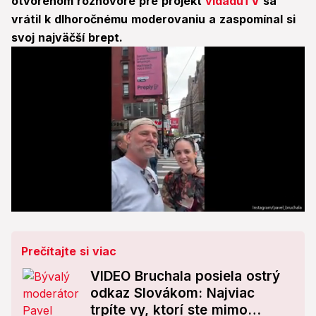
otvorenom rozhovore pre projekt
vidaduTV
sa
vrátil k dlhoročnému moderovaniu a zaspomínal si
svoj najväčší brept.
0
seconds
of
1
Prečítajte si viac
minute,
48
VIDEO Bruchala posiela ostrý
seconds
odkaz Slovákom: Najviac
trpíte vy, ktorí ste mimo