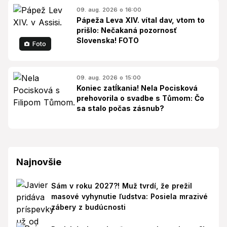
09. aug. 2026 o 16:00
Pápeža Leva XIV. vítal dav, vtom to
prišlo: Nečakaná pozornosť
Slovenska! FOTO
Foto
09. aug. 2026 o 15:00
Koniec zatĺkania! Nela Pocisková
prehovorila o svadbe s Tůmom: Čo
sa stalo počas zásnub?
Najnovšie
Sám v roku 2027?! Muž tvrdí, že prežil
masové vyhynutie ľudstva: Posiela mrazivé
zábery z budúcnosti