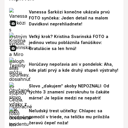
Vanessa Šarközi konečne ukázala prvú
FOTO synčeka: Jeden detail na malom
Davidkovi neprehliadnete!
Veľký krok? Kristína Svarinská FOTO a
jedinou vetou pobláznila fanúšikov:
Gratulácie sa len hrnú!
Horúčavy nepoľavia ani v pondelok: Aha,
kde platí prvý a kde druhý stupeň výstrahy!
Slovo „ďakujem“ akoby NEPOZNALI: Od
týchto 3 znamení zverokruhu to čakáte
márne! Je lepšie medzi ne nepatriť
Neľudský trest učiteľky: Chlapec sa
pomočil v triede, na telíčko mu priložila
žeravú čepeľ noža!