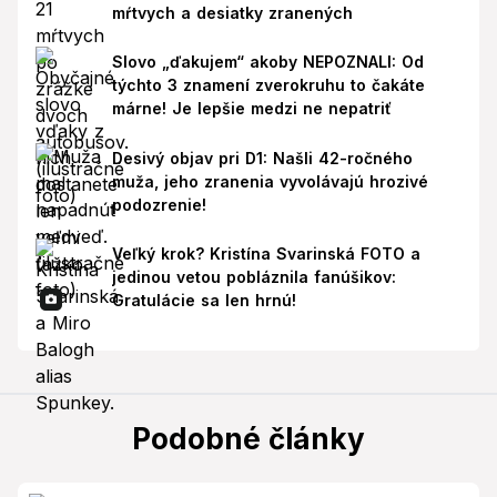
mŕtvych a desiatky zranených
Slovo „ďakujem“ akoby NEPOZNALI: Od
týchto 3 znamení zverokruhu to čakáte
márne! Je lepšie medzi ne nepatriť
Desivý objav pri D1: Našli 42-ročného
muža, jeho zranenia vyvolávajú hrozivé
podozrenie!
Veľký krok? Kristína Svarinská FOTO a
jedinou vetou pobláznila fanúšikov:
Gratulácie sa len hrnú!
Podobné články