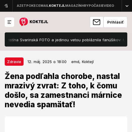
Prihlásiť
stína Svarinská FOTO a jedinou vetou pobláznila fanúšikov: Gratulácie
12. máj. 2025 o 18:00
Zdravie
Zdravie
12. máj. 2025 o 18:00
emd,
Koktejl
Žena podľahla chorobe, nastal
Žena podľahla chorobe, nastal
mrazivý zvrat: Z toho, k čomu
mrazivý zvrat: Z toho, k čomu
došlo, sa zamestnanci márnice
došlo, sa zamestnanci márnice
nevedia spamätať!
nevedia spamätať!
Taký šok by nechcel zažiť nikto.