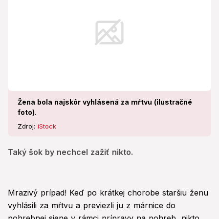
Žena bola najskôr vyhlásená za mŕtvu (ilustračné
foto).
Zdroj:
iStock
Taký šok by nechcel zažiť nikto.
Mrazivý prípad! Keď po krátkej chorobe staršiu ženu
vyhlásili za mŕtvu a previezli ju z márnice do
pohrebnej siene v rámci prípravy na pohreb, nikto