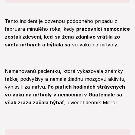
Tento incident je ozvenou podobného prípadu z
februára minulého roka, kedy
pracovníci nemocnice
zostali zdesení, keď sa žena zdanlivo vrátila zo
sveta mŕtvych a hýbala sa
vo vaku na mŕtvoly.
Nemenovanú pacientku, ktorá vykazovala známky
ťažkej podvýživy a nemala žiadnu mozgovú aktivitu,
vyhlásili za mŕtvu.
Po piatich hodinách strávených
vo vaku na mŕtvoly v nemocnici v Guatemale sa
však zrazu začala hýbať,
uviedol denník Mirror.