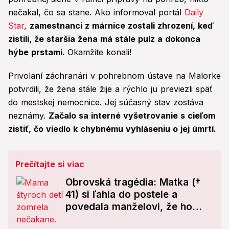
nečakal, čo sa stane. Ako informoval portál
Daily
Star
,
zamestnanci z márnice zostali zhrození, keď
zistili, že staršia žena má stále pulz a dokonca
hýbe prstami.
Okamžite konali!
Privolaní záchranári v pohrebnom ústave na Malorke
potvrdili, že žena stále žije a rýchlo ju previezli späť
do mestskej nemocnice. Jej súčasný stav zostáva
neznámy.
Začalo sa interné vyšetrovanie s cieľom
zistiť, čo viedlo k chybnému vyhláseniu o jej úmrtí.
Prečítajte si viac
Obrovská tragédia: Matka (†
41) si ľahla do postele a
povedala manželovi, že ho
miluje! Ráno bola mŕtva...