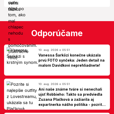
Odporúčame
10. aug. 2026 o 05:51
Vanessa Šarközi konečne ukázala
prvú FOTO synčeka: Jeden detail na
malom Davidkovi neprehliadnete!
10. aug. 2026 o 05:51
Ani naše známe tváre si nenechali
ujsť Robbieho: Takto sa predviedla
Zuzana Plačková a zažiarila aj
expartnerka nášho politika - pozrite
si TOP outfity z Lovestreamu