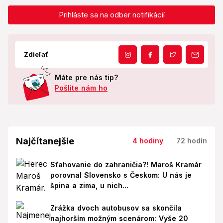
Prihláste sa na odber notifikácií
Zdieľať
Máte pre nás tip?
Pošlite nám ho
Najčítanejšie
4 hodiny
72 hodín
Sťahovanie do zahraničia?! Maroš Kramár
porovnal Slovensko s Českom: U nás je
špina a zima, u nich...
Zrážka dvoch autobusov sa skončila
najhorším možným scenárom: Vyše 20