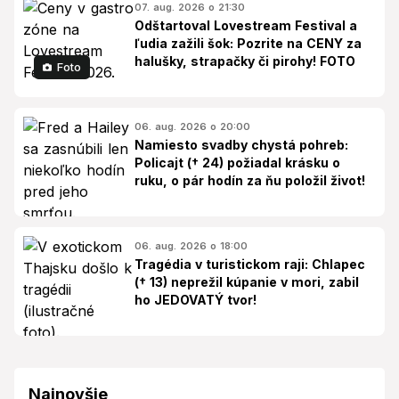
07. aug. 2026 o 21:30
Odštartoval Lovestream Festival a
ľudia zažili šok: Pozrite na CENY za
halušky, strapačky či pirohy! FOTO
Foto
06. aug. 2026 o 20:00
Namiesto svadby chystá pohreb:
Policajt († 24) požiadal krásku o
ruku, o pár hodín za ňu položil život!
06. aug. 2026 o 18:00
Tragédia v turistickom raji: Chlapec
(† 13) neprežil kúpanie v mori, zabil
ho JEDOVATÝ tvor!
Najnovšie