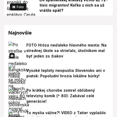
tisíc migrantov! Koľko z nich sa už
Foto
vrátilo späť?
Najnovšie
FOTO Hrôza neďaleko hlavného mesta: Na
strednej škole sa strieľalo, útočníkom mal
byť jeden zo žiakov
Vysoké teploty neopustia Slovensko ani v
piatok: Popoludní hrozia lokálne búrky!
Po krátkej chorobe zomrel obľúbený
televízny komik († 80): Zabával celé
generácie!
To myslia vážne?! VIDEO z Tatier vyplašilo