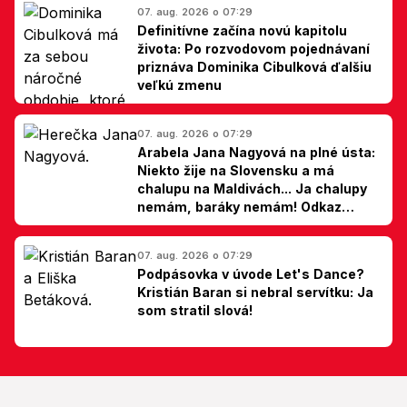
07. aug. 2026 o 07:29
Definitívne začína novú kapitolu
života: Po rozvodovom pojednávaní
priznáva Dominika Cibulková ďalšiu
veľkú zmenu
07. aug. 2026 o 07:29
Arabela Jana Nagyová na plné ústa:
Niekto žije na Slovensku a má
chalupu na Maldivách... Ja chalupy
nemám, baráky nemám! Odkaz
Slovákom
07. aug. 2026 o 07:29
Podpásovka v úvode Let's Dance?
Kristián Baran si nebral servítku: Ja
som stratil slová!