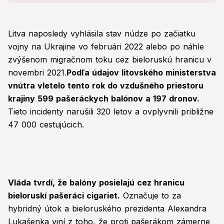
Litva naposledy vyhlásila stav núdze po začiatku
vojny na Ukrajine vo februári 2022 alebo po náhle
zvýšenom migračnom toku cez bieloruskú hranicu v
novembri 2021.
Podľa údajov litovského ministerstva
vnútra vletelo tento rok do vzdušného priestoru
krajiny 599 pašeráckych balónov a 197 dronov.
Tieto incidenty narušili 320 letov a ovplyvnili približne
47 000 cestujúcich.
Vláda tvrdí, že balóny posielajú cez hranicu
bieloruskí pašeráci cigariet.
Označuje to za
hybridný útok a bieloruského prezidenta Alexandra
Lukašenka viní z toho, že proti pašerákom zámerne