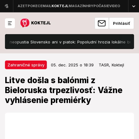
Prihlásiť
eopustia Slovensko ani v piatok: Popoludní hrozia lokálne búrky!
05. dec. 2025 o 18:39
Zahraničné správy
Zahraničné správy
05. dec. 2025 o 18:39
TASR,
Koktejl
Litve došla s balónmi z Bieloruska
Litve došla s balónmi z
trpezlivosť: Vážne vyhlásenie
Bieloruska trpezlivosť: Vážne
premiérky
vyhlásenie premiérky
Litva naposledy vyhlásila stav núdze po začiatku
vojny na Ukrajine vo februári 2022.