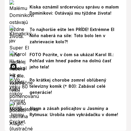
Kiska oznámil srdcervúcu správu o malom
Dominikovi: Ostávajú mu týždne života!
To najhoršie ešte len PRÍDE! Extrémne El
Niño naberá na sile: Toto bolo len v
zahrievacie kolo?!
FOTO Pozrite, v čom sa ukázal Karol III.:
Pohľad vám hneď padne na dolnú časť
jeho tela!
Po krátkej chorobe zomrel obľúbený
televízny komik († 80): Zabával celé
generácie!
Alarm a zásah policajtov u Jasminy a
Rytmusa: Urobila nám vykrádačku v dome!