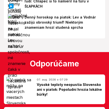
ľudí: Chlapec si to namieril na túru v
ŠĽAPKÁCH
Denný horoskop na piatok: Lev a Vodnár
zažijú obrovský triumf! Niektorým
znameniam hrozí studená sprcha
Odporúčame
07. aug. 2026 o 07:29
Vysoké teploty neopustia Slovensko
ani v piatok: Popoludní hrozia lokálne
búrky!