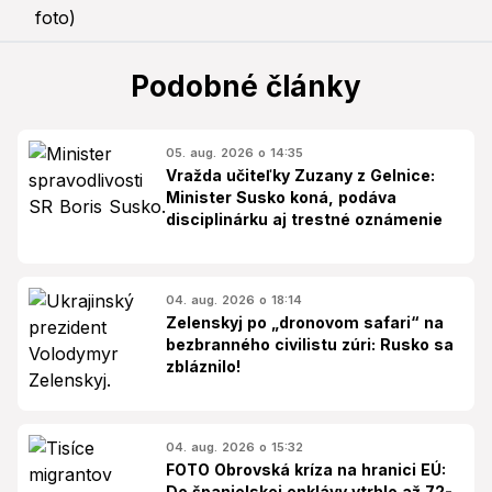
Podobné články
05. aug. 2026 o 14:35
Vražda učiteľky Zuzany z Gelnice:
Minister Susko koná, podáva
disciplinárku aj trestné oznámenie
04. aug. 2026 o 18:14
Zelenskyj po „dronovom safari“ na
bezbranného civilistu zúri: Rusko sa
zbláznilo!
04. aug. 2026 o 15:32
FOTO Obrovská kríza na hranici EÚ:
Do španielskej enklávy vtrhlo až 72-