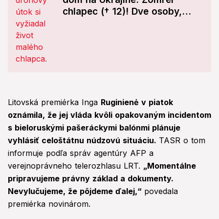
chlapec († 12)! Dve osoby,
zrejme jeho rodičia, utrpeli
zranenia
Litovská premiérka Inga
Ruginienė v piatok
oznámila, že jej vláda kvôli opakovaným incidentom
s bieloruskými pašeráckymi balónmi plánuje
vyhlásiť celoštátnu núdzovú situáciu.
TASR o tom
informuje podľa správ agentúry AFP a
verejnoprávneho telerozhlasu LRT.
„Momentálne
pripravujeme právny základ a dokumenty.
Nevylučujeme, že pôjdeme ďalej,“
povedala
premiérka novinárom.